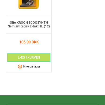
Olie KROON SCOOSYNTH
Semisyntetisk 2-takt 1L (12)
105,00 DKK
LÆG I KURVEN
cancel
Ikke på lager