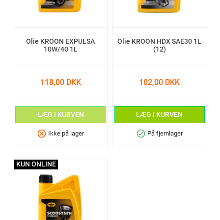
Olie KROON EXPULSA
Olie KROON HDX SAE30 1L
10W/40 1L
(12)
118,00 DKK
102,00 DKK
LÆG I KURVEN
LÆG I KURVEN
cancel
check_circle
Ikke på lager
På fjernlager
KUN ONLINE