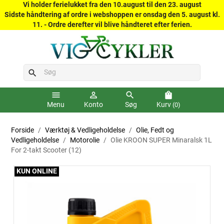
Vi holder ferielukket fra den 10.august til den 23. august
Sidste håndtering af ordre i webshoppen er onsdag den 5. august kl.
11. - Ordre derefter vil blive håndteret efter ferien.
search
menu
person_outline
search
shopping_bag
Menu
Konto
Søg
Kurv
(0)
Forside
Værktøj & Vedligeholdelse
Olie, Fedt og
Vedligeholdelse
Motorolie
Olie KROON SUPER Minaralsk 1L
For 2-takt Scooter (12)
KUN ONLINE