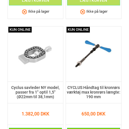
LÆG I KURVEN
LÆG I KURVEN
cancel
cancel
Ikke på lager
Ikke på lager
KUN ONLINE
KUN ONLINE
Cyclus savleder NY model,
CYCLUS Håndtag til kronrørs
passer fra 1" optil 1,5"
værktøj max kronrørs længte:
(Ø22mm til 38,1mm)
190 mm
1.382,00 DKK
650,00 DKK