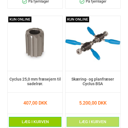
check_circle
check_circle
På fjernlager
På fjernlager
KUN ONLINE
KUN ONLINE
Cyclus 25,0 mm fræsejern til
Skæring- og planfræser
sadelrør.
Cyclus BSA
407,00 DKK
5.200,00 DKK
LÆG I KURVEN
LÆG I KURVEN