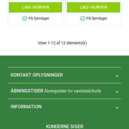
LÆG I KURVEN
LÆG I KURVEN
check_circle
check_circle
På fjernlager
På fjernlager
Viser 1-12 af 12 element(er)
KONTAKT OPLYSNINGER

ÅBNINGSTIDER
Åbningstider for værksted/butik

INFORMATION

KUNDERNE SIGER