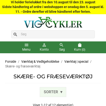
Vi holder ferielukket fra den 10.august til den 23. august
Sidste håndtering af ordre i webshoppen er onsdag den 5. august kl.
11. - Ordre derefter vil blive håndteret efter ferien.
search
menu
person_outline
search
shopping_bag
Menu
Konto
Søg
Kurv
(0)
Forside
Værktøj & Vedligeholdelse
Værktøj | special
Skære- og fræseværktøj
SKÆRE- OG FRÆSEVÆRKTØJ
SORTER
Viser 1-12 af 12 element(er)