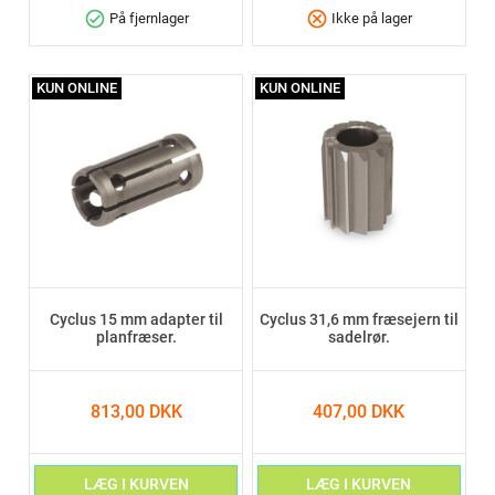
check_circle
cancel
På fjernlager
Ikke på lager
KUN ONLINE
KUN ONLINE
Cyclus 15 mm adapter til
Cyclus 31,6 mm fræsejern til
planfræser.
sadelrør.
813,00 DKK
407,00 DKK
LÆG I KURVEN
LÆG I KURVEN