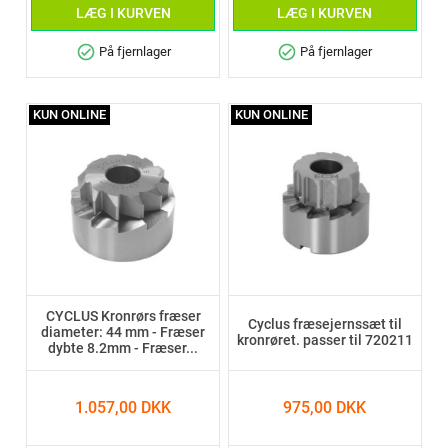
LÆG I KURVEN
LÆG I KURVEN
check_circle
check_circle
På fjernlager
På fjernlager
KUN ONLINE
KUN ONLINE
CYCLUS Kronrørs fræser
Cyclus fræsejernssæt til
diameter: 44 mm - Fræser
kronrøret. passer til 720211
dybte 8.2mm - Fræser...
1.057,00 DKK
975,00 DKK