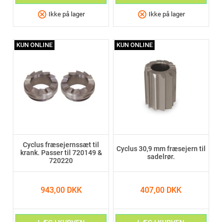
cancel
cancel
Ikke på lager
Ikke på lager
KUN ONLINE
KUN ONLINE
Cyclus fræsejernssæt til
Cyclus 30,9 mm fræsejern til
krank. Passer til 720149 &
sadelrør.
720220
943,00 DKK
407,00 DKK