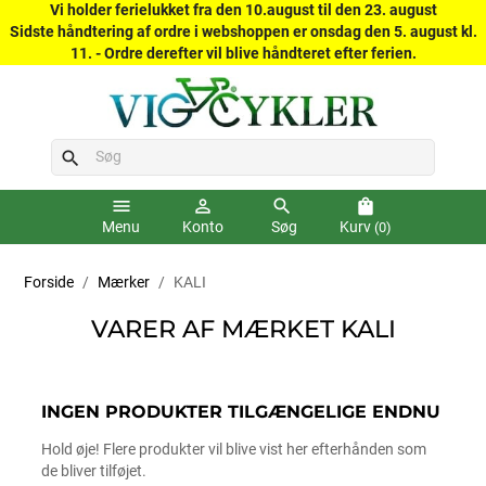
Vi holder ferielukket fra den 10.august til den 23. august
Sidste håndtering af ordre i webshoppen er onsdag den 5. august kl.
11. - Ordre derefter vil blive håndteret efter ferien.
search
menu
person_outline
search
shopping_bag
Menu
Konto
Søg
Kurv
(0)
Forside
Mærker
KALI
VARER AF MÆRKET KALI
INGEN PRODUKTER TILGÆNGELIGE ENDNU
Hold øje! Flere produkter vil blive vist her efterhånden som
de bliver tilføjet.