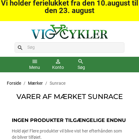
Vi holder ferielukket fra den 10.august til
den 23. august
search
menu
person_outline
search
Menu
Konto
Søg
Forside
Mærker
Sunrace
VARER AF MÆRKET SUNRACE
INGEN PRODUKTER TILGÆNGELIGE ENDNU
Hold øje! Flere produkter vil blive vist her efterhånden som
de bliver tilføjet.