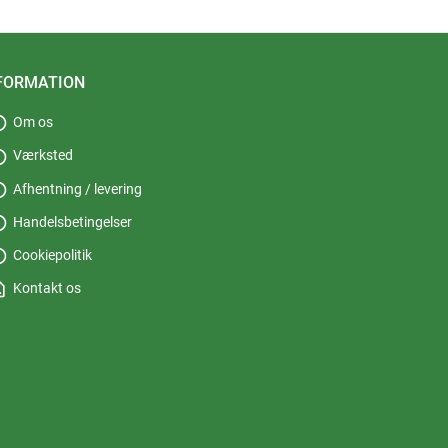
FORMATION
fo
Om os
fo
Værksted
fo
Afhentning / levering
fo
Handelsbetingelser
fo
Cookiepolitik
_page
Kontakt os