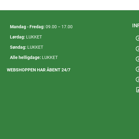
IN
Mandag - Fredag:
09.00 – 17.00
Lørdag:
LUKKET
in
Søndag:
LUKKET
in
Alle helligdage:
LUKKET
in
in
WEBSHOPPEN HAR ÅBENT 24/7
in
contact