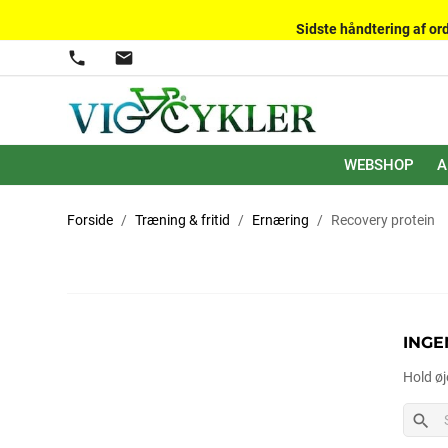
Sidste håndtering af ord
phone
mail
WEBSHOP
A
Forside
Træning & fritid
Ernæring
Recovery protein
INGE
Hold øj
search