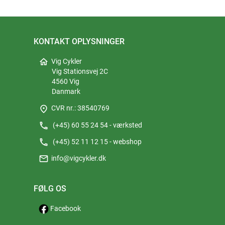
KONTAKT OPLYSNINGER
home
Vig Cykler
Vig Stationsvej 2C
4560 Vig
Danmark
place
CVR nr.: 38540769
phone
(+45) 60 55 24 54 - værksted
phone
(+45) 52 11 12 15 - webshop
mail
info@vigcykler.dk
FØLG OS
Facebook