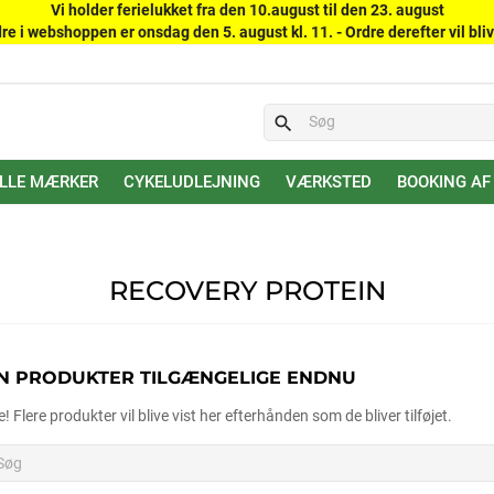
Vi holder ferielukket fra den 10.august til den 23. august
re i webshoppen er onsdag den 5. august kl. 11. - Ordre derefter vil bliv
search
LLE MÆRKER
CYKELUDLEJNING
VÆRKSTED
BOOKING AF
RECOVERY PROTEIN
N PRODUKTER TILGÆNGELIGE ENDNU
e! Flere produkter vil blive vist her efterhånden som de bliver tilføjet.