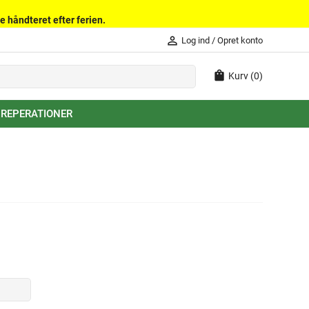
e håndteret efter ferien.
person_outline
Log ind
/
Opret konto
shopping_bag
Kurv
(0)
 REPERATIONER