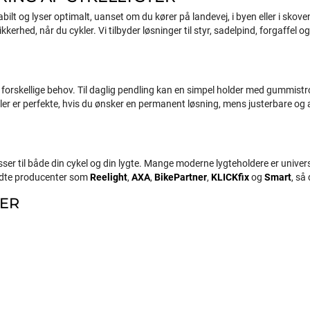
bilt og lyser optimalt, uanset om du kører på landevej, i byen eller i skove
kerhed, når du cykler. Vi tilbyder løsninger til styr, sadelpind, forgaffel 
il forskellige behov. Til daglig pendling kan en simpel holder med gummis
r er perfekte, hvis du ønsker en permanent løsning, mens justerbare og aft
asser til både din cykel og din lygte. Mange moderne lygteholdere er univers
kendte producenter som
Reelight
,
AXA
,
BikePartner
,
KLICKfix
og
Smart
, så
DER