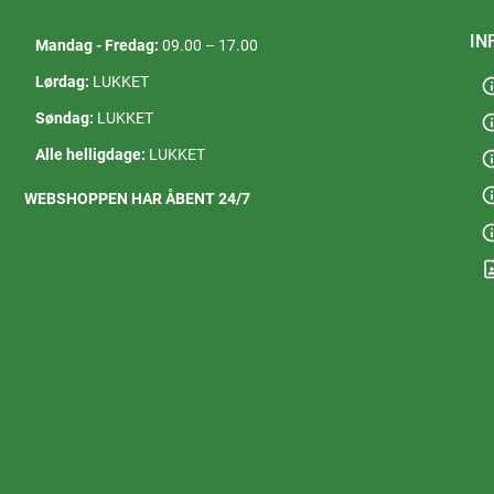
IN
Mandag - Fredag:
09.00 – 17.00
Lørdag:
LUKKET
in
Søndag:
LUKKET
in
Alle helligdage:
LUKKET
in
in
WEBSHOPPEN HAR ÅBENT 24/7
in
contact