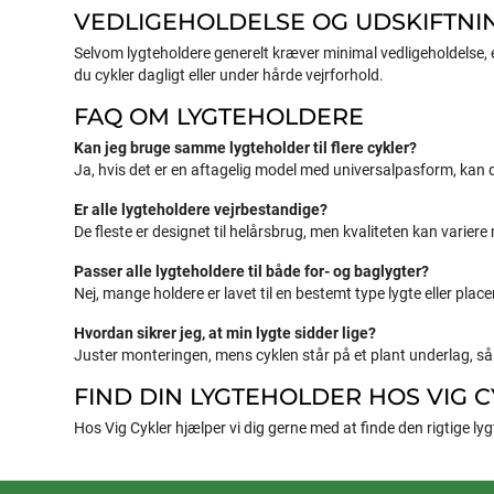
VEDLIGEHOLDELSE OG UDSKIFTNI
Selvom lygteholdere generelt kræver minimal vedligeholdelse, er
du cykler dagligt eller under hårde vejrforhold.
FAQ OM LYGTEHOLDERE
Kan jeg bruge samme lygteholder til flere cykler?
Ja, hvis det er en aftagelig model med universalpasform, kan d
Er alle lygteholdere vejrbestandige?
De fleste er designet til helårsbrug, men kvaliteten kan varier
Passer alle lygteholdere til både for- og baglygter?
Nej, mange holdere er lavet til en bestemt type lygte eller place
Hvordan sikrer jeg, at min lygte sidder lige?
Juster monteringen, mens cyklen står på et plant underlag, så 
FIND DIN LYGTEHOLDER HOS VIG 
Hos Vig Cykler hjælper vi dig gerne med at finde den rigtige lygt