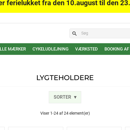
er ferielukket fra den 10.august til den 23
search
LLE MÆRKER
CYKELUDLEJNING
VÆRKSTED
BOOKING AF
LYGTEHOLDERE
SORTER
Viser 1-24 af 24 element(er)