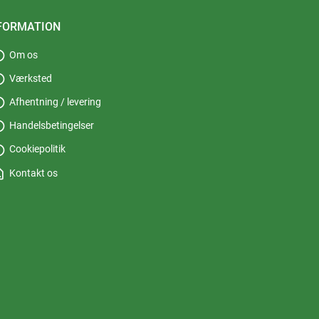
FORMATION
fo
Om os
fo
Værksted
fo
Afhentning / levering
fo
Handelsbetingelser
fo
Cookiepolitik
_page
Kontakt os