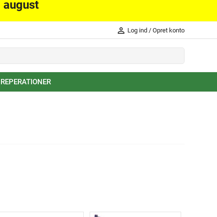
. august
person_outline
Log ind
/
Opret konto
 REPERATIONER