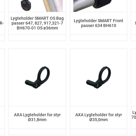
Lygteholder SMART OS Bag
Lygteholder SMART Front
R-
passer 647, 827, 917,321-7
passer 634 BH610
BH670-01 OS ø36mm
L
AXA Lygteholder for styr
AXA Lygteholder for styr
70
Ø31,8mm
Ø35,0mm