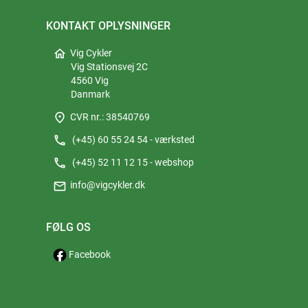
KONTAKT OPLYSNINGER
home
Vig Cykler
Vig Stationsvej 2C
4560 Vig
Danmark
place
CVR nr.: 38540769
phone
(+45) 60 55 24 54 - værksted
phone
(+45) 52 11 12 15 - webshop
mail
info@vigcykler.dk
FØLG OS
Facebook