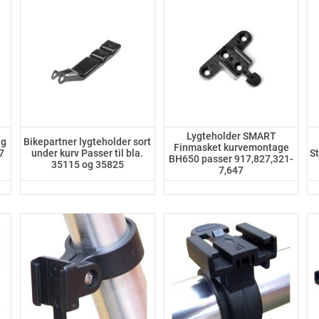
Lygteholder SMART
ag
Bikepartner lygteholder sort
Finmasket kurvemontage
7
under kurv Passer til bla.
S
BH650 passer 917,827,321-
35115 og 35825
7,647