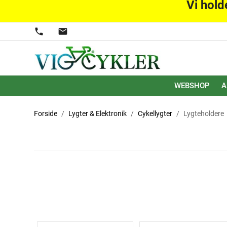
Vi hold
phone
mail
WEBSHOP
A
Forside
Lygter & Elektronik
Cykellygter
Lygteholdere