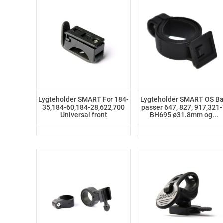
Lygteholder SMART For 184-
Lygteholder SMART OS B
35,184-60,184-28,622,700
passer 647, 827, 917,321-
Universal front
BH695 ø31.8mm og...