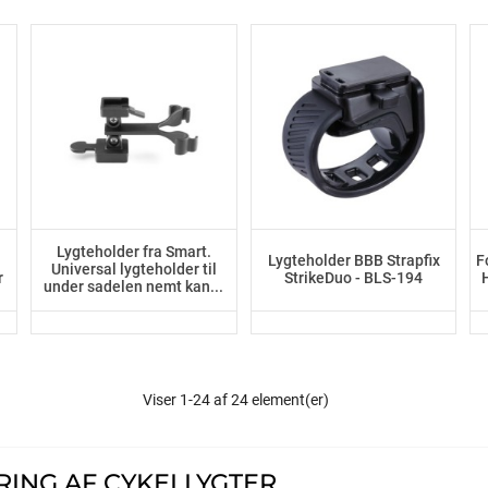
Lygteholder fra Smart.
Lygteholder BBB Strapfix
F
Universal lygteholder til
r
StrikeDuo - BLS-194
under sadelen nemt kan...
Viser 1-24 af 24 element(er)
RING AF CYKELLYGTER