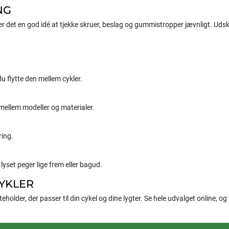
NG
 det en god idé at tjekke skruer, beslag og gummistropper jævnligt. Udskift
u flytte den mellem cykler.
e mellem modeller og materialer.
ring.
lyset peger lige frem eller bagud.
CYKLER
eholder, der passer til din cykel og dine lygter. Se hele udvalget online, og