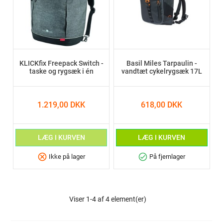
KLICKfix Freepack Switch -
Basil Miles Tarpaulin -
taske og rygsæk i én
vandtæt cykelrygsæk 17L
1.219,00 DKK
618,00 DKK
LÆG I KURVEN
LÆG I KURVEN
cancel
check_circle
Ikke på lager
På fjernlager
Viser 1-4 af 4 element(er)