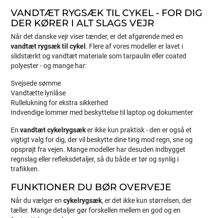
VANDTÆT RYGSÆK TIL CYKEL - FOR DIG
DER KØRER I ALT SLAGS VEJR
Når det danske vejr viser tænder, er det afgørende med en
vandtæt rygsæk til cykel
. Flere af vores modeller er lavet i
slidstærkt og vandtæt materiale som tarpaulin eller coated
polyester - og mange har:
Svejsede sømme
Vandtætte lynlåse
Rullelukning for ekstra sikkerhed
Indvendige lommer med beskyttelse til laptop og dokumenter
En
vandtæt cykelrygsæk
er ikke kun praktisk - den er også et
vigtigt valg for dig, der vil beskytte dine ting mod regn, sne og
opsprøjt fra vejen. Mange modeller har desuden indbygget
regnslag eller refleksdetaljer, så du både er tør og synlig i
trafikken.
FUNKTIONER DU BØR OVERVEJE
Når du vælger en
cykelrygsæk
, er det ikke kun størrelsen, der
tæller. Mange detaljer gør forskellen mellem en god og en