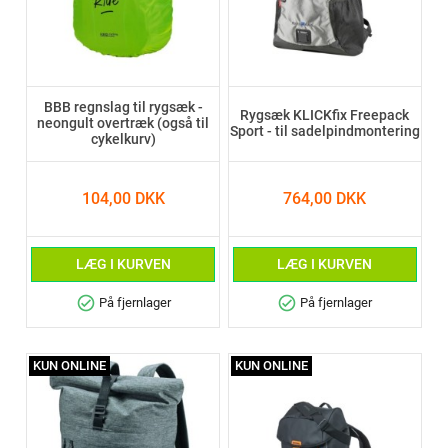
BBB regnslag til rygsæk -
Rygsæk KLICKfix Freepack
neongult overtræk (også til
Sport - til sadelpindmontering
cykelkurv)
104,00 DKK
764,00 DKK
LÆG I KURVEN
LÆG I KURVEN
check_circle
check_circle
På fjernlager
På fjernlager
KUN ONLINE
KUN ONLINE