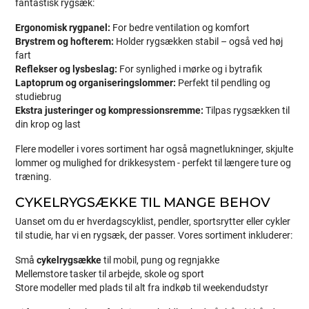
fantastisk rygsæk:
Ergonomisk rygpanel:
For bedre ventilation og komfort
Brystrem og hofterem:
Holder rygsækken stabil – også ved høj
fart
Reflekser og lysbeslag:
For synlighed i mørke og i bytrafik
Laptoprum og organiseringslommer:
Perfekt til pendling og
studiebrug
Ekstra justeringer og kompressionsremme:
Tilpas rygsækken til
din krop og last
Flere modeller i vores sortiment har også magnetlukninger, skjulte
lommer og mulighed for drikkesystem - perfekt til længere ture og
træning.
CYKELRYGSÆKKE TIL MANGE BEHOV
Uanset om du er hverdagscyklist, pendler, sportsrytter eller cykler
til studie, har vi en rygsæk, der passer. Vores sortiment inkluderer:
Små
cykelrygsække
til mobil, pung og regnjakke
Mellemstore tasker til arbejde, skole og sport
Store modeller med plads til alt fra indkøb til weekendudstyr