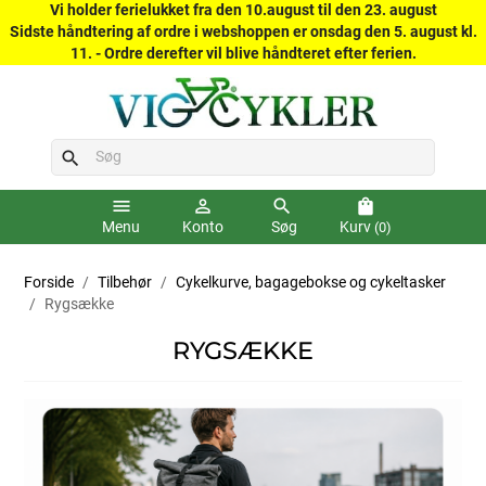
Vi holder ferielukket fra den 10.august til den 23. august
Sidste håndtering af ordre i webshoppen er onsdag den 5. august kl.
11. - Ordre derefter vil blive håndteret efter ferien.
search
menu
person_outline
search
shopping_bag
Menu
Konto
Søg
Kurv
(0)
Forside
Tilbehør
Cykelkurve, bagagebokse og cykeltasker
Rygsække
RYGSÆKKE