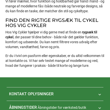
Vi fører mærker, hvor funktion og holdbarhed går hånd i hånd - og
mange af modellerne fås i både neutrale og farverige designs, så
du kan finde en taske, der matcher din stil og cykeltype.
FIND DEN RIGTIGE RYGSÆK TIL CYKEL
HOS VIG CYKLER
Hos Vig Cykler hjælper vi dig gerne med at finde en
rygsæk til
cykel
, der passer til dine behov - både når det gælder funktion,
komfort og udseende. Du kan nemt filtrere vores udvalg efter
volumen, vandtæthed, farve og pris.
Er du i tvivl om pasform eller egenskaber, er du altid velkommen til
at kontakte os. Vi har selv testet mange af modellerne og ved,
hvad der fungerer i praksis - både til korte og lange ture.
KONTAKT OPLYSNINGER

ÅBNINGSTIDER
Åbningstider for værksted/butik
