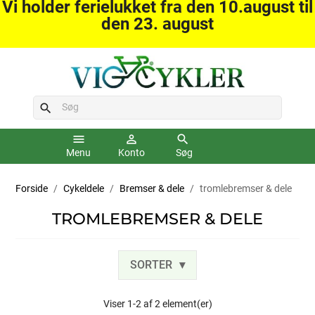
Vi holder ferielukket fra den 10.august til
den 23. august
search
menu
person_outline
search
Menu
Konto
Søg
Forside
Cykeldele
Bremser & dele
tromlebremser & dele
TROMLEBREMSER & DELE
SORTER
Viser 1-2 af 2 element(er)