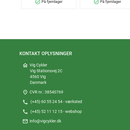
check_circle
check_circle
På fjernlager
På fjernlager
KONTAKT OPLYSNINGER
home
Vig Cykler
Vig Stationsvej 2C
4560 Vig
Danmark
place
CVR nr.: 38540769
phone
(+45) 60 55 24 54 - værksted
phone
(+45) 52 11 12 15 - webshop
mail
info@vigcykler.dk