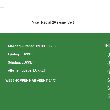
Viser 1-20 af 20 element(er)
IN
Mandag - Fredag:
09.00 – 17.00
Lørdag:
LUKKET
in
Søndag:
LUKKET
in
Alle helligdage:
LUKKET
in
in
WEBSHOPPEN HAR ÅBENT 24/7
in
contact