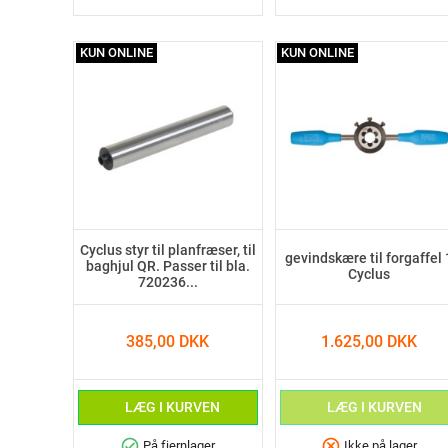
KUN ONLINE
KUN ONLINE
Cyclus styr til planfræser, til
gevindskære til forgaffel 
baghjul QR. Passer til bla.
Cyclus
720236...
385,00 DKK
1.625,00 DKK
LÆG I KURVEN
LÆG I KURVEN
check_circle
cancel
På fjernlager
Ikke på lager