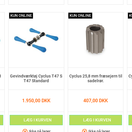
KUN ONLINE
KUN ONLINE
K
1
Gevindværktøj Cyclus T47 S
Cyclus 25,8 mm fræsejern til
C
T47 Standard
sadelrør.
1.950,00 DKK
407,00 DKK
LÆG I KURVEN
LÆG I KURVEN
cancel
cancel
Ikke på lager
Ikke på lager