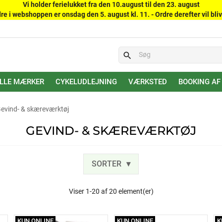
Vi holder ferielukket fra den 10.august til den 23. august
re i webshoppen er onsdag den 5. august kl. 11. - Ordre derefter vil bliv
search
LLE MÆRKER
CYKELUDLEJNING
VÆRKSTED
BOOKING AF
evind- & skæreværktøj
GEVIND- & SKÆREVÆRKTØJ
SORTER
Viser 1-20 af 20 element(er)
KUN ONLINE
KUN ONLINE
K