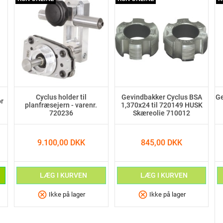
Cyclus holder til
Gevindbakker Cyclus BSA
Ge
r
planfræsejern - varenr.
1,370x24 til 720149 HUSK
720236
Skæreolie 710012
9.100,00 DKK
845,00 DKK
LÆG I KURVEN
LÆG I KURVEN
cancel
cancel
Ikke på lager
Ikke på lager