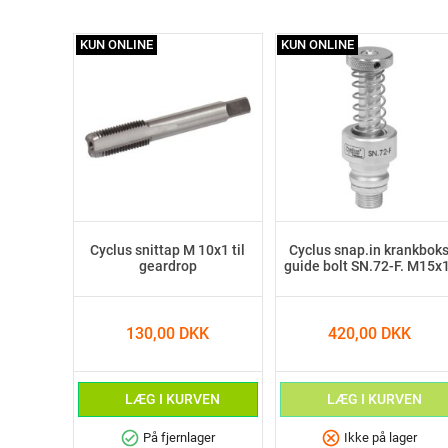
KUN ONLINE
KUN ONLINE
Cyclus snittap M 10x1 til
Cyclus snap.in krankbok
geardrop
guide bolt SN.72-F. M15x1
130,00 DKK
420,00 DKK
LÆG I KURVEN
LÆG I KURVEN
check_circle
cancel
På fjernlager
Ikke på lager