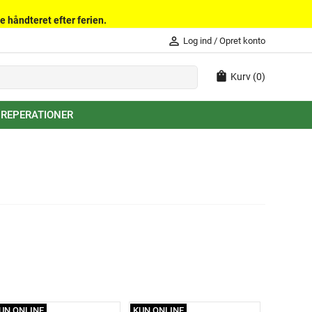
e håndteret efter ferien.
person_outline
Log ind
/
Opret konto
shopping_bag
Kurv
(0)
 REPERATIONER
UN ONLINE
KUN ONLINE