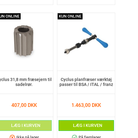
UN ONLINE
KUN ONLINE
yclus 31,8 mm fræsejern til
Cyclus planfræser værktøj
sadelrør.
passer til BSA / ITAL / franz
407,00 DKK
1.463,00 DKK
LÆG I KURVEN
LÆG I KURVEN
cancel
check_circle
Ikke på lager
På fjernlager