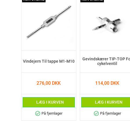
Gevindskærer TIP-TOP Fo
Vindejern Til tappe M1-M10
cykelventil
276,00 DKK
114,00 DKK
LÆG I KURVEN
LÆG I KURVEN
check_circle
check_circle
På fjernlager
På fjernlager