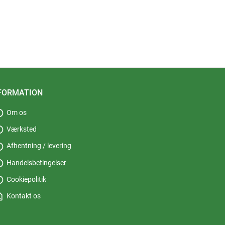
FORMATION
fo
Om os
fo
Værksted
fo
Afhentning / levering
fo
Handelsbetingelser
fo
Cookiepolitik
_page
Kontakt os