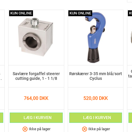
KUN ONLINE
KUN ONLINE
K
s
Savlære forgaffel steerer
Rørskærer 3-35 mm blå/sort
ta
.
cutting guide, 1 - 1 1/8
Cyclus
764,00 DKK
520,00 DKK
LÆG I KURVEN
LÆG I KURVEN
cancel
cancel
Ikke på lager
Ikke på lager