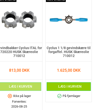
vindbakker Cyclus ITAL for
Cyclus 1 1/8 gevindskære til
720220 HUSK Skæreolie
forgaffel. HUSK Skæreolie
710012
710012
813,00 DKK
1.625,00 DKK
LÆG I KURVEN
LÆG I KURVEN
cancel
check_circle
Ikke på lager
På fjernlager
Forventes:
2026-08-25