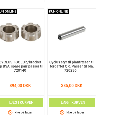
UN ONLINE
KUN ONLINE
CYCLUS TOOLS b/bracket
Cyclus styr til planfræser, til
p BSA, spare pair passer til
forgaffel QR. Passer til bla.
720140
720236...
894,00 DKK
385,00 DKK
LÆG I KURVEN
LÆG I KURVEN
cancel
cancel
Ikke på lager
Ikke på lager