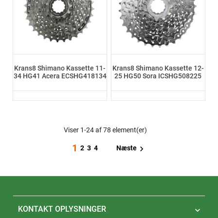
Krans8 Shimano Kassette 11-
Krans8 Shimano Kassette 12-
34 HG41 Acera ECSHG418134
25 HG50 Sora ICSHG508225
Viser 1-24 af 78 element(er)
1

Næste
2
3
4
KONTAKT OPLYSNINGER
