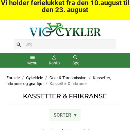
Vi holder ferielukket fra den 10.august til
den 23. august
search
menu
person_outline
search
Menu
Konto
Søg
Forside
Cykeldele
Gear & Transmission
Kassetter,
frikranse og gearhjul
Kassetter & frikranse
KASSETTER & FRIKRANSE
SORTER