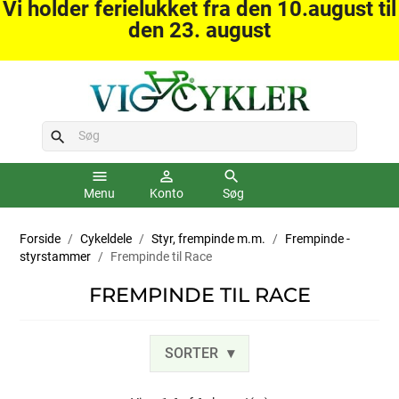
Vi holder ferielukket fra den 10.august til
den 23. august
search
menu
person_outline
search
Menu
Konto
Søg
Forside
Cykeldele
Styr, frempinde m.m.
Frempinde -
styrstammer
Frempinde til Race
FREMPINDE TIL RACE
SORTER