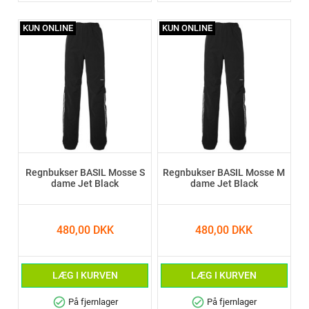
KUN ONLINE
KUN ONLINE
Regnbukser BASIL Mosse S
Regnbukser BASIL Mosse M
dame Jet Black
dame Jet Black
480,00 DKK
480,00 DKK
LÆG I KURVEN
LÆG I KURVEN
check_circle
check_circle
På fjernlager
På fjernlager