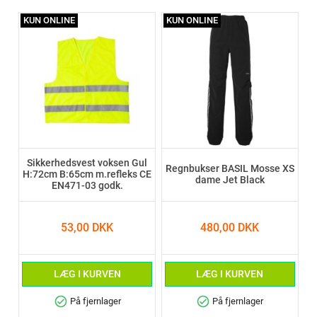
KUN ONLINE
KUN ONLINE
Sikkerhedsvest voksen Gul
Regnbukser BASIL Mosse XS
H:72cm B:65cm m.refleks CE
dame Jet Black
EN471-03 godk.
53,00 DKK
480,00 DKK
LÆG I KURVEN
LÆG I KURVEN
check_circle
check_circle
På fjernlager
På fjernlager