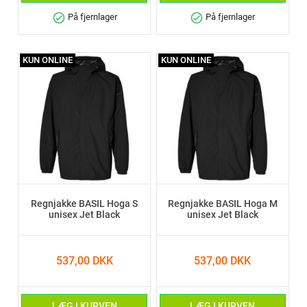
check_circle
check_circle
På fjernlager
På fjernlager
KUN ONLINE
KUN ONLINE
Regnjakke BASIL Hoga S
Regnjakke BASIL Hoga M
unisex Jet Black
unisex Jet Black
537,00 DKK
537,00 DKK
LÆG I KURVEN
LÆG I KURVEN