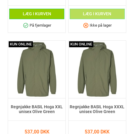
LÆG I KURVEN
LÆG I KURVEN
check_circle
cancel
På fjernlager
Ikke på lager
KUN ONLINE
KUN ONLINE
Regnjakke BASIL Hoga XXL
Regnjakke BASIL Hoga XXXL
unisex Olive Green
unisex Olive Green
537,00 DKK
537,00 DKK