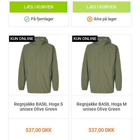
LÆG I KURVEN
LÆG I KURVEN
check_circle
cancel
På fjernlager
Ikke på lager
KUN ONLINE
KUN ONLINE
Regnjakke BASIL Hoga S
Regnjakke BASIL Hoga M
unisex Olive Green
unisex Olive Green
537,00 DKK
537,00 DKK