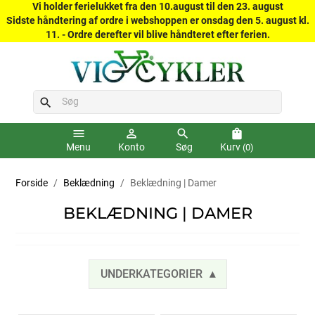
Vi holder ferielukket fra den 10.august til den 23. august
Sidste håndtering af ordre i webshoppen er onsdag den 5. august kl.
11. - Ordre derefter vil blive håndteret efter ferien.
search
menu
person_outline
search
shopping_bag
Menu
Konto
Søg
Kurv
(0)
Forside
Beklædning
Beklædning | Damer
BEKLÆDNING | DAMER
UNDERKATEGORIER