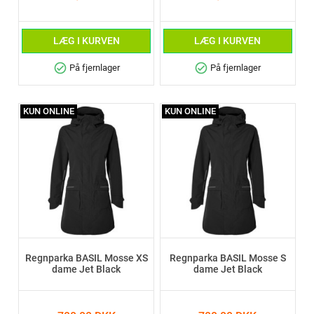
LÆG I KURVEN
LÆG I KURVEN
check_circle
check_circle
På fjernlager
På fjernlager
KUN ONLINE
KUN ONLINE
Regnparka BASIL Mosse XS
Regnparka BASIL Mosse S
dame Jet Black
dame Jet Black