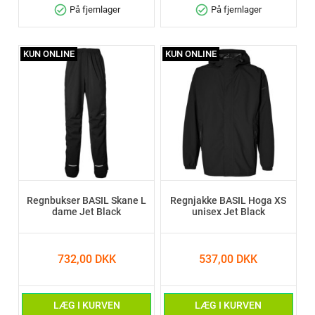
check_circle
check_circle
På fjernlager
På fjernlager
KUN ONLINE
KUN ONLINE
Regnbukser BASIL Skane L
Regnjakke BASIL Hoga XS
dame Jet Black
unisex Jet Black
732,00 DKK
537,00 DKK
LÆG I KURVEN
LÆG I KURVEN