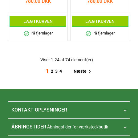
780,00 DKK
780,00 DKK
LÆG I KURVEN
LÆG I KURVEN
check_circle
check_circle
På fjernlager
På fjernlager
Viser 1-24 af 74 element(er)
1

Næste
2
3
4
KONTAKT OPLYSNINGER

ÅBNINGSTIDER
Åbningstider for værksted/butik
