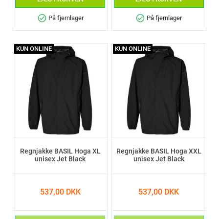
check_circle
check_circle
På fjernlager
På fjernlager
KUN ONLINE
KUN ONLINE
Regnjakke BASIL Hoga XL
Regnjakke BASIL Hoga XXL
unisex Jet Black
unisex Jet Black
537,00 DKK
537,00 DKK