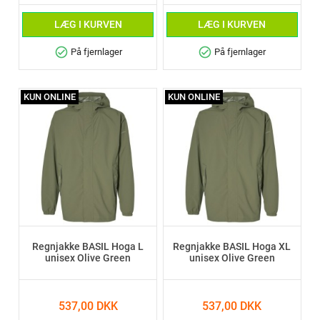
LÆG I KURVEN
LÆG I KURVEN
check_circle
check_circle
På fjernlager
På fjernlager
KUN ONLINE
KUN ONLINE
Regnjakke BASIL Hoga L
Regnjakke BASIL Hoga XL
unisex Olive Green
unisex Olive Green
537,00 DKK
537,00 DKK