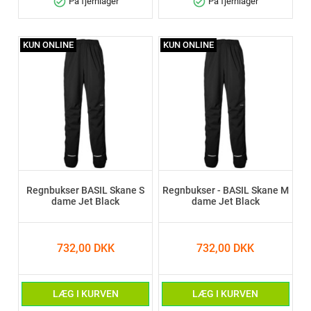
check_circle
check_circle
På fjernlager
På fjernlager
KUN ONLINE
KUN ONLINE
Regnbukser BASIL Skane S
Regnbukser - BASIL Skane M
dame Jet Black
dame Jet Black
732,00 DKK
732,00 DKK
LÆG I KURVEN
LÆG I KURVEN