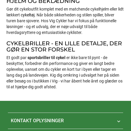
HJELM OG BEKLÆDNING
Gør dit cykeloutfit komplet med en matchende cykelhjelm eller lidt
lækkert
cykeltøj
. Når både sikkerheden og stilen spiller, bliver
turen bare sjovere. Hos Vig Cykler har vi fokus på funktionelle
løsninger - og et udvalg, der er nøje udvalgt til både
hverdagsryttere og entusiastiske cyklister.
CYKELBRILLER - EN LILLE DETALJE, DER
GØR EN STOR FORSKEL
Et godt par
sportsbriller til cykel
er ikke bare til pynt - de
beskytter, forbedrer din performance og giver en langt bedre
oplevelse, uanset om du cykler en kort tur i byen eller tager en
lang dag på landevejen. Kig dig omkring i udvalget her på siden
eller besøg os i butikken i Vig - vi har åbent hele året og glæder os
til at hjælpe dig godt afsted.
KONTAKT OPLYSNINGER
