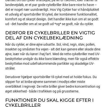
Uanset om du cykler til arbejde, på MTB i skoven, eller træner til
landevejsløb, er et par gode cykelbriller ikke bare nice to have –
det er noget nær uundværligt. Hos Vig Cykler har vi håndplukket
et udvalg af sportsbriller til cykel, der kombinerer funktionalitet,
komfort og et skarpt design. Det handler ikke kun om at se godt
ud - det handler om at se godt ud *og* se godt, når du cykler.
DERFOR ER CYKELBRILLER EN VIGTIG
DEL AF DIN CYKELBEKLÆDNING
Når du cykler, er dine øjne udsatte. Sol, vind, regn, støv, pollen,
insekter og småsten fra vejen - alt det kan genere eller skade dine
øjne, især når du kører i høj fart. Med de rette cykelbriller med UV-
beskyttelse undgår du ikke bare blænding, men får også effektiv
beskyttelse mod udefrakommende partikler og skadelige UV-
stråler.
Derudover hjælper sportsbriller til cykel med at holde fokus. Du
slipper for at knibe øjnene sammen i modlys eller miste
overblikket i regnvejr. De rette briller giver bedre koncentration og
øget sikkerhed - både i trafikken og på grusstierne.
FUNKTIONER DU SKAL KIGGE EFTER I
CYKELBRILLER