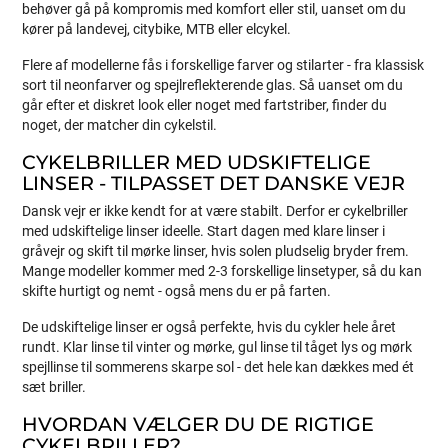
behøver gå på kompromis med komfort eller stil, uanset om du
kører på landevej, citybike, MTB eller elcykel.
Flere af modellerne fås i forskellige farver og stilarter - fra klassisk
sort til neonfarver og spejlreflekterende glas. Så uanset om du
går efter et diskret look eller noget med fartstriber, finder du
noget, der matcher din cykelstil.
CYKELBRILLER MED UDSKIFTELIGE
LINSER - TILPASSET DET DANSKE VEJR
Dansk vejr er ikke kendt for at være stabilt. Derfor er cykelbriller
med udskiftelige linser ideelle. Start dagen med klare linser i
gråvejr og skift til mørke linser, hvis solen pludselig bryder frem.
Mange modeller kommer med 2-3 forskellige linsetyper, så du kan
skifte hurtigt og nemt - også mens du er på farten.
De udskiftelige linser er også perfekte, hvis du cykler hele året
rundt. Klar linse til vinter og mørke, gul linse til tåget lys og mørk
spejllinse til sommerens skarpe sol - det hele kan dækkes med ét
sæt briller.
HVORDAN VÆLGER DU DE RIGTIGE
CYKELBRILLER?