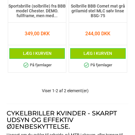
Sportsbrille (solbrille) fra BBB
Solbrille BBB Comet mat grå
model Chester. DEMO.
grilamid stel MLC sølv linse
fullframe, men med...
BSG-75
349,00 DKK
244,00 DKK
LÆG I KURVEN
LÆG I KURVEN
check_circle
check_circle
På fjernlager
På fjernlager
Viser 1-2 af 2 element(er)
CYKELBRILLER KVINDER - SKARPT
UDSYN OG EFFEKTIV
ØJENBESKYTTELSE.