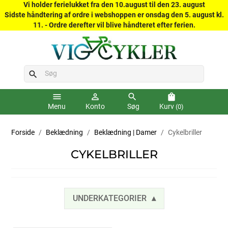
Vi holder ferielukket fra den 10.august til den 23. august
Sidste håndtering af ordre i webshoppen er onsdag den 5. august kl.
11. - Ordre derefter vil blive håndteret efter ferien.
search
menu
person_outline
search
shopping_bag
Menu
Konto
Søg
Kurv
(0)
Forside
Beklædning
Beklædning | Damer
Cykelbriller
CYKELBRILLER
UNDERKATEGORIER