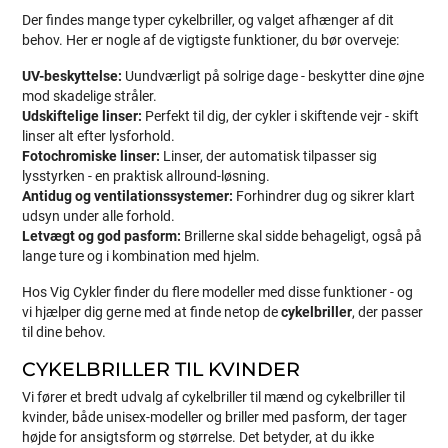
Der findes mange typer cykelbriller, og valget afhænger af dit
behov. Her er nogle af de vigtigste funktioner, du bør overveje:
UV-beskyttelse:
Uundværligt på solrige dage - beskytter dine øjne
mod skadelige stråler.
Udskiftelige linser:
Perfekt til dig, der cykler i skiftende vejr - skift
linser alt efter lysforhold.
Fotochromiske linser:
Linser, der automatisk tilpasser sig
lysstyrken - en praktisk allround-løsning.
Antidug og ventilationssystemer:
Forhindrer dug og sikrer klart
udsyn under alle forhold.
Letvægt og god pasform:
Brillerne skal sidde behageligt, også på
lange ture og i kombination med hjelm.
Hos Vig Cykler finder du flere modeller med disse funktioner - og
vi hjælper dig gerne med at finde netop de
cykelbriller
, der passer
til dine behov.
CYKELBRILLER TIL KVINDER
Vi fører et bredt udvalg af cykelbriller til mænd og cykelbriller til
kvinder, både unisex-modeller og briller med pasform, der tager
højde for ansigtsform og størrelse. Det betyder, at du ikke