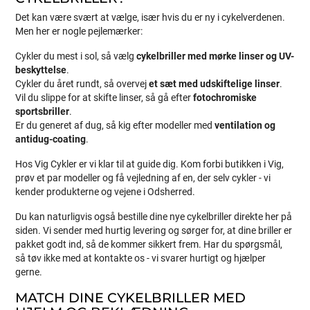
Det kan være svært at vælge, især hvis du er ny i cykelverdenen.
Men her er nogle pejlemærker:
Cykler du mest i sol, så vælg
cykelbriller med mørke linser og UV-
beskyttelse
.
Cykler du året rundt, så overvej
et sæt med udskiftelige linser
.
Vil du slippe for at skifte linser, så gå efter
fotochromiske
sportsbriller
.
Er du generet af dug, så kig efter modeller med
ventilation og
antidug-coating
.
Hos Vig Cykler er vi klar til at guide dig. Kom forbi butikken i Vig,
prøv et par modeller og få vejledning af en, der selv cykler - vi
kender produkterne og vejene i Odsherred.
Du kan naturligvis også bestille dine nye cykelbriller direkte her på
siden. Vi sender med hurtig levering og sørger for, at dine briller er
pakket godt ind, så de kommer sikkert frem. Har du spørgsmål,
så tøv ikke med at kontakte os - vi svarer hurtigt og hjælper
gerne.
MATCH DINE CYKELBRILLER MED