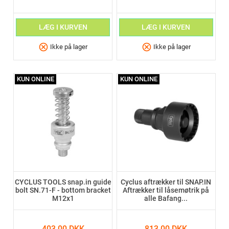
LÆG I KURVEN
LÆG I KURVEN
cancel
cancel
Ikke på lager
Ikke på lager
KUN ONLINE
KUN ONLINE
CYCLUS TOOLS snap.in guide
Cyclus aftrækker til SNAP.IN
bolt SN.71-F - bottom bracket
Aftrækker til låsemøtrik på
M12x1
alle Bafang...
403,00 DKK
813,00 DKK