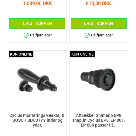
1.089,00 DKK
813,00 DKK
LÆG I KURVEN
LÆG I KURVEN
check_circle
check_circle
På fjernlager
På fjernlager
KUN ONLINE
KUN ONLINE
Cyclus monterings værktøj til
Aftrækker Shimano EP8
BOSCH BDU31YY inder og
snap.in Cyclus EP8, EP 801,
yder,
EP 600 passer til...