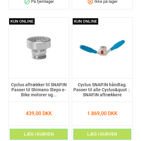
check_circle
cancel
På fjernlager
Ikke på lager
KUN ONLINE
KUN ONLINE
Cyclus aftrækker til SNAP.IN
Cyclus SNAP.IN håndtag.
Passer til Shimano Steps e-
Passer til alle Cyclus&quot；
Bike motorer og...
SNAP.IN aftrækkere
439,00 DKK
1.869,00 DKK
LÆG I KURVEN
LÆG I KURVEN