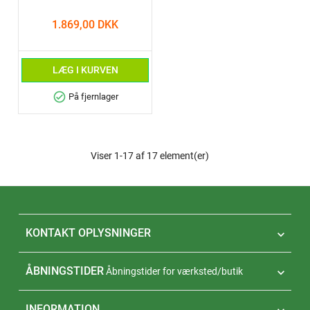
1.869,00 DKK
LÆG I KURVEN
check_circle
På fjernlager
Viser 1-17 af 17 element(er)
KONTAKT OPLYSNINGER

ÅBNINGSTIDER
Åbningstider for værksted/butik

INFORMATION