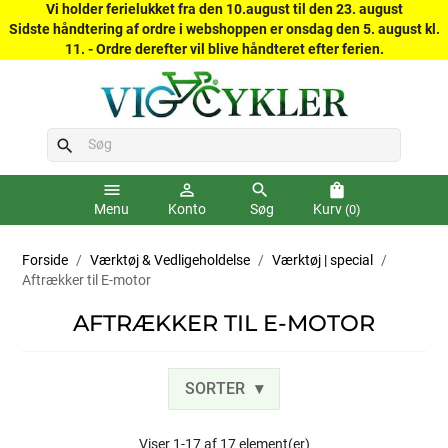
Vi holder ferielukket fra den 10.august til den 23. august
Sidste håndtering af ordre i webshoppen er onsdag den 5. august kl.
11. - Ordre derefter vil blive håndteret efter ferien.
search
menu
person_outline
search
shopping_bag
Menu
Konto
Søg
Kurv
(0)
Forside
Værktøj & Vedligeholdelse
Værktøj | special
Aftrækker til E-motor
AFTRÆKKER TIL E-MOTOR
SORTER
Viser 1-17 af 17 element(er)