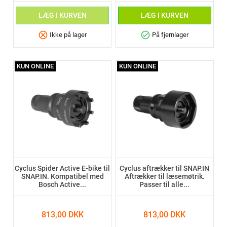
LÆG I KURVEN
LÆG I KURVEN
cancel
check_circle
Ikke på lager
På fjernlager
KUN ONLINE
KUN ONLINE
Cyclus Spider Active E-bike til
Cyclus aftrækker til SNAP.IN
SNAP.IN. Kompatibel med
Aftrækker til læsemøtrik.
Bosch Active...
Passer til alle...
813,00 DKK
813,00 DKK