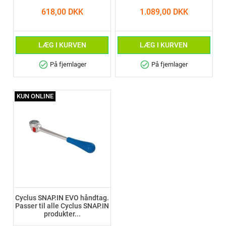
618,00 DKK
1.089,00 DKK
LÆG I KURVEN
LÆG I KURVEN
check_circle
check_circle
På fjernlager
På fjernlager
KUN ONLINE
Cyclus SNAP.IN EVO håndtag.
Passer til alle Cyclus SNAP.IN
produkter...