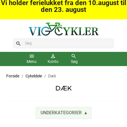
Vi holder ferielukket fra den 10.august til
den 23. august
search
menu
person_outline
search
Menu
Konto
Søg
Forside
Cykeldele
Dæk
DÆK
UNDERKATEGORIER