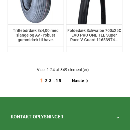
Trillebørdæk 8x4,00 med
Foldedæk Schwalbe 700x25C
slange og AV - robust
EVO PRO ONE TLE Super
gummidæk til have.
Race V-Guard 11653974...
Viser 1-24 af 349 element(er)
1

Næste
2
3
…
15
KONTAKT OPLYSNINGER
