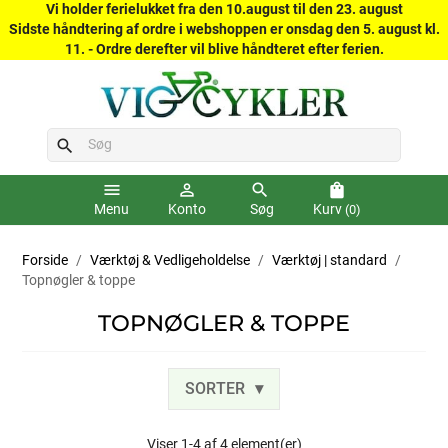
Vi holder ferielukket fra den 10.august til den 23. august
Sidste håndtering af ordre i webshoppen er onsdag den 5. august kl.
11. - Ordre derefter vil blive håndteret efter ferien.
search
menu
person_outline
search
shopping_bag
Menu
Konto
Søg
Kurv
(0)
Forside
Værktøj & Vedligeholdelse
Værktøj | standard
Topnøgler & toppe
TOPNØGLER & TOPPE
SORTER
Viser 1-4 af 4 element(er)