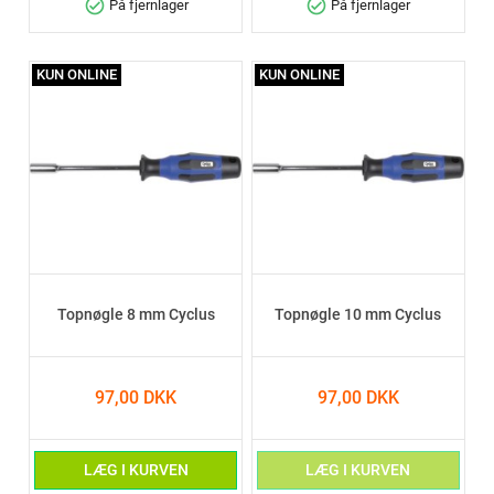
check_circle
check_circle
På fjernlager
På fjernlager
KUN ONLINE
KUN ONLINE
Topnøgle 8 mm Cyclus
Topnøgle 10 mm Cyclus
97,00 DKK
97,00 DKK
LÆG I KURVEN
LÆG I KURVEN