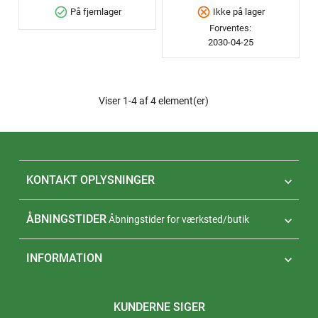
check_circle
cancel
På fjernlager
Ikke på lager
Forventes:
2030-04-25
Viser 1-4 af 4 element(er)
KONTAKT OPLYSNINGER

ÅBNINGSTIDER
Åbningstider for værksted/butik

INFORMATION

KUNDERNE SIGER