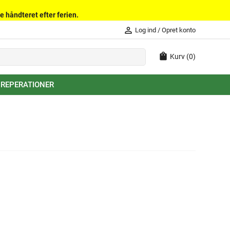
e håndteret efter ferien.
person_outline
Log ind
/
Opret konto
shopping_bag
Kurv
(0)
 REPERATIONER