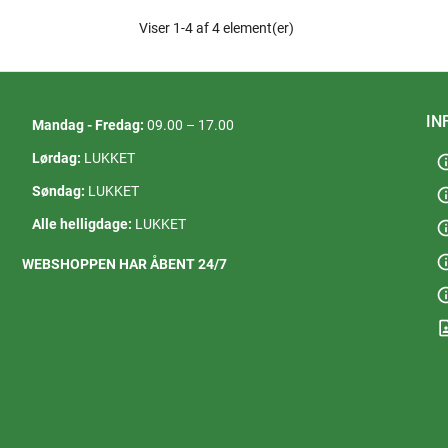
Viser 1-4 af 4 element(er)
IN
Mandag - Fredag:
09.00 – 17.00
Lørdag:
LUKKET
in
Søndag:
LUKKET
in
Alle helligdage:
LUKKET
in
in
WEBSHOPPEN HAR ÅBENT 24/7
in
contact