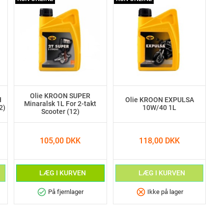
Olie KROON SUPER
H
Olie KROON EXPULSA
Minaralsk 1L For 2-takt
2)
10W/40 1L
Scooter (12)
105,00 DKK
118,00 DKK
LÆG I KURVEN
LÆG I KURVEN
check_circle
cancel
På fjernlager
Ikke på lager