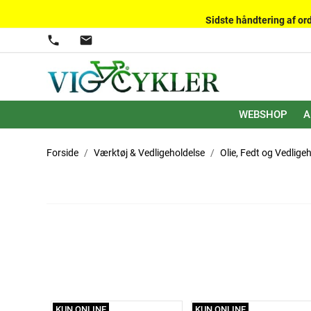
Sidste håndtering af ord
phone
mail
WEBSHOP
A
Forside
Værktøj & Vedligeholdelse
Olie, Fedt og Vedlige
KUN ONLINE
KUN ONLINE