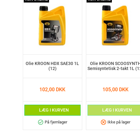
Olie KROON HDX SAE30 1L
Olie KROON SCOOSYNT
(12)
Semisyntetisk 2-takt 1L (1
102,00 DKK
105,00 DKK
LÆG I KURVEN
LÆG I KURVEN
check_circle
cancel
På fjernlager
Ikke på lager