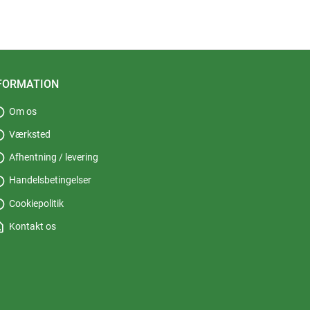
FORMATION
fo
Om os
fo
Værksted
fo
Afhentning / levering
fo
Handelsbetingelser
fo
Cookiepolitik
_page
Kontakt os