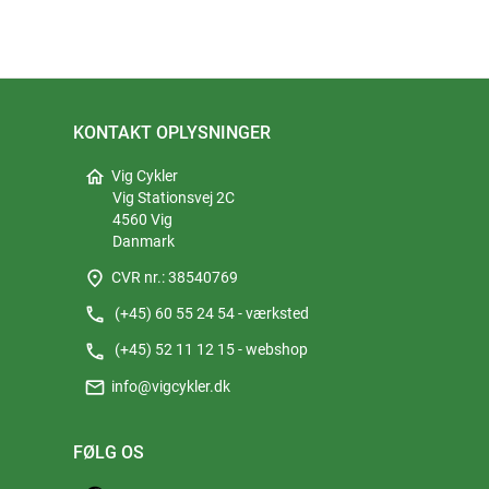
KONTAKT OPLYSNINGER
home
Vig Cykler
Vig Stationsvej 2C
4560 Vig
Danmark
place
CVR nr.: 38540769
phone
(+45) 60 55 24 54 - værksted
phone
(+45) 52 11 12 15 - webshop
mail
info@vigcykler.dk
FØLG OS