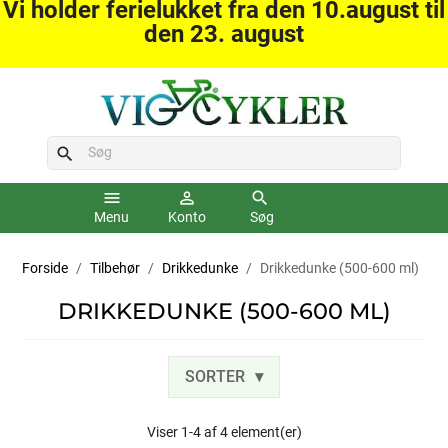
Vi holder ferielukket fra den 10.august til
den 23. august
search
menu
person_outline
search
Menu
Konto
Søg
Forside
Tilbehør
Drikkedunke
Drikkedunke (500-600 ml)
DRIKKEDUNKE (500-600 ML)
SORTER
Viser 1-4 af 4 element(er)