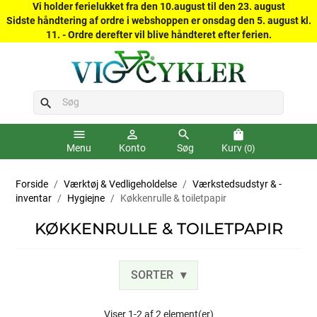
Vi holder ferielukket fra den 10.august til den 23. august
Sidste håndtering af ordre i webshoppen er onsdag den 5. august kl.
11. - Ordre derefter vil blive håndteret efter ferien.
search
menu
person_outline
search
shopping_bag
Menu
Konto
Søg
Kurv
(0)
Forside
Værktøj & Vedligeholdelse
Værkstedsudstyr & -
inventar
Hygiejne
Køkkenrulle & toiletpapir
KØKKENRULLE & TOILETPAPIR
SORTER
Viser 1-2 af 2 element(er)