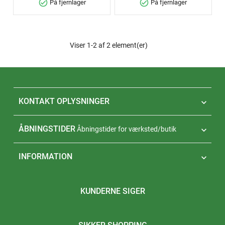
check_circle
check_circle
På fjernlager
På fjernlager
Viser 1-2 af 2 element(er)
KONTAKT OPLYSNINGER

ÅBNINGSTIDER
Åbningstider for værksted/butik

INFORMATION

KUNDERNE SIGER