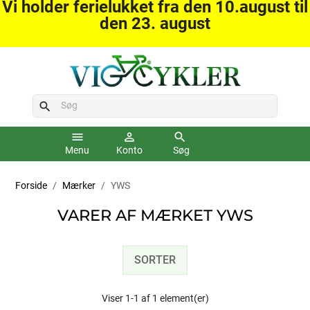
Vi holder ferielukket fra den 10.august til
den 23. august
search
menu
person_outline
search
Menu
Konto
Søg
Forside
Mærker
YWS
VARER AF MÆRKET YWS
SORTER
Viser 1-1 af 1 element(er)