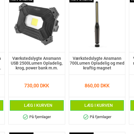
n
Værkstedslygte Ansmann
Værkstedslygte Ansmann
USB 2500Lumen Opladelig,
700Lumen Opladelig og med
.
krog, power bank m.m.
kraftig magnet
730,00 DKK
860,00 DKK
LÆG I KURVEN
LÆG I KURVEN
check_circle
check_circle
På fjernlager
På fjernlager