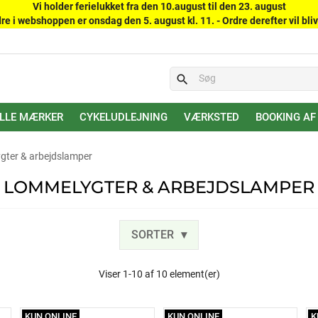
Vi holder ferielukket fra den 10.august til den 23. august
re i webshoppen er onsdag den 5. august kl. 11. - Ordre derefter vil bliv
search
LLE MÆRKER
CYKELUDLEJNING
VÆRKSTED
BOOKING AF
ter & arbejdslamper
LOMMELYGTER & ARBEJDSLAMPER
SORTER
Viser 1-10 af 10 element(er)
KUN ONLINE
KUN ONLINE
K