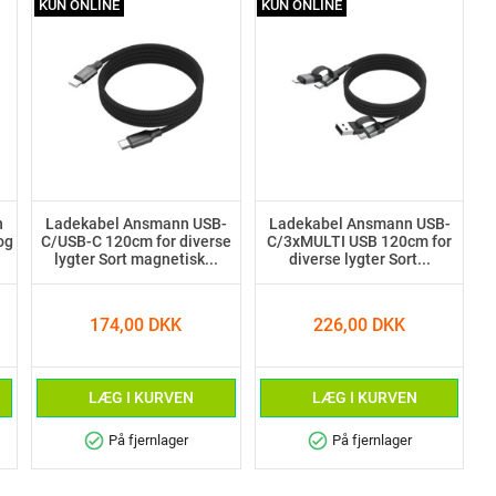
KUN ONLINE
KUN ONLINE
n
Ladekabel Ansmann USB-
Ladekabel Ansmann USB-
og
C/USB-C 120cm for diverse
C/3xMULTI USB 120cm for
lygter Sort magnetisk...
diverse lygter Sort...
174,00 DKK
226,00 DKK
LÆG I KURVEN
LÆG I KURVEN
check_circle
check_circle
På fjernlager
På fjernlager