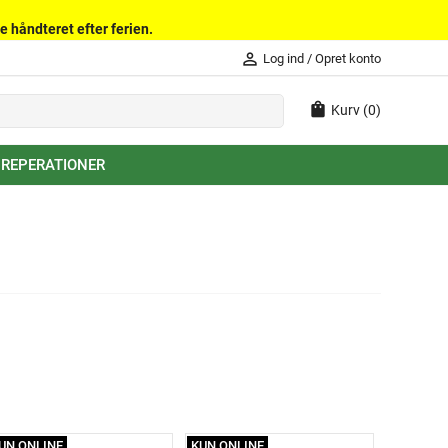
e håndteret efter ferien.
person_outline
Log ind
/
Opret konto
shopping_bag
Kurv
(0)
 REPERATIONER
UN ONLINE
KUN ONLINE