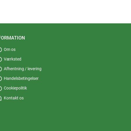
FORMATION
fo
Om os
fo
Værksted
fo
Afhentning / levering
fo
Handelsbetingelser
fo
Cookiepolitik
_page
Kontakt os