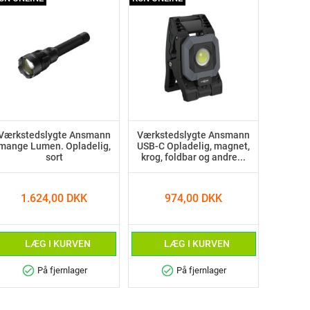
Værkstedslygte Ansmann
Værkstedslygte Ansmann
mange Lumen. Opladelig,
USB-C Opladelig, magnet,
sort
krog, foldbar og andre...
1.624,00 DKK
974,00 DKK
LÆG I KURVEN
LÆG I KURVEN
check_circle
check_circle
På fjernlager
På fjernlager