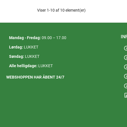
Viser 1-10 af 10 element(er)
IN
Mandag - Fredag:
09.00 – 17.00
Lørdag:
LUKKET
in
Søndag:
LUKKET
in
Alle helligdage:
LUKKET
in
in
WEBSHOPPEN HAR ÅBENT 24/7
in
contact