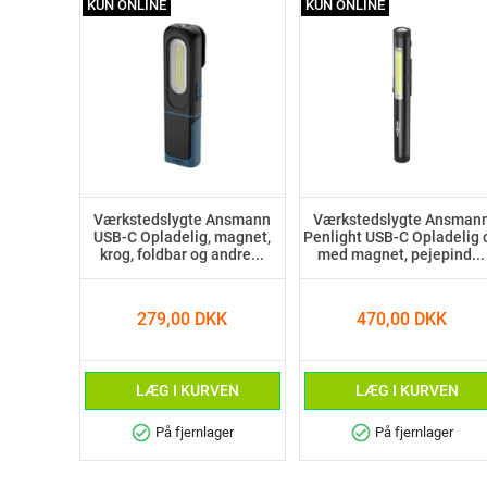
KUN ONLINE
KUN ONLINE
Værkstedslygte Ansmann
Værkstedslygte Ansman
USB-C Opladelig, magnet,
Penlight USB-C Opladelig 
krog, foldbar og andre...
med magnet, pejepind...
279,00 DKK
470,00 DKK
LÆG I KURVEN
LÆG I KURVEN
check_circle
check_circle
På fjernlager
På fjernlager