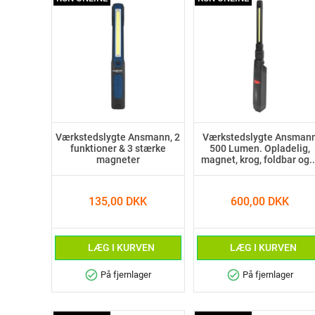
Værkstedslygte Ansmann, 2
Værkstedslygte Ansman
funktioner & 3 stærke
500 Lumen. Opladelig,
magneter
magnet, krog, foldbar og..
135,00 DKK
600,00 DKK
LÆG I KURVEN
LÆG I KURVEN
check_circle
check_circle
På fjernlager
På fjernlager