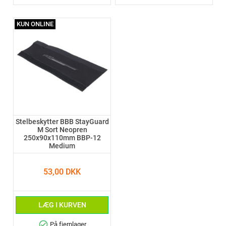
KUN ONLINE
Stelbeskytter BBB StayGuard
M Sort Neopren
250x90x110mm BBP-12
Medium
53,00 DKK
LÆG I KURVEN
check_circle
På fjernlager