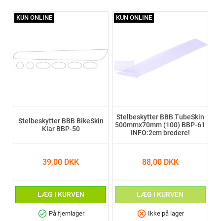
KUN ONLINE
KUN ONLINE
Stelbeskytter BBB TubeSkin
Stelbeskytter BBB BikeSkin
500mmx70mm (100) BBP-61
Klar BBP-50
INFO:2cm bredere!
39,00 DKK
88,00 DKK
LÆG I KURVEN
LÆG I KURVEN
check_circle
cancel
På fjernlager
Ikke på lager