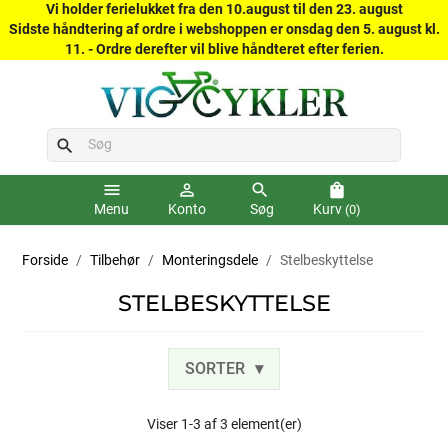
Vi holder ferielukket fra den 10.august til den 23. august
Sidste håndtering af ordre i webshoppen er onsdag den 5. august kl.
11. - Ordre derefter vil blive håndteret efter ferien.
search
menu
person_outline
search
shopping_bag
Menu
Konto
Søg
Kurv
(0)
Forside
Tilbehør
Monteringsdele
Stelbeskyttelse
STELBESKYTTELSE
SORTER
Viser 1-3 af 3 element(er)