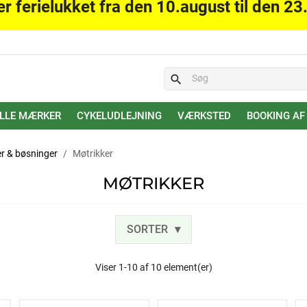
er ferielukket fra den 10.august til den 23
search
LLE MÆRKER
CYKELUDLEJNING
VÆRKSTED
BOOKING AF
ver & bøsninger
Møtrikker
MØTRIKKER
SORTER
Viser 1-10 af 10 element(er)