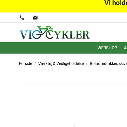
Vi hold
phone
mail
WEBSHOP
A
Forside
Værktøj & Vedligeholdelse
Bolte, møtrikker, ski