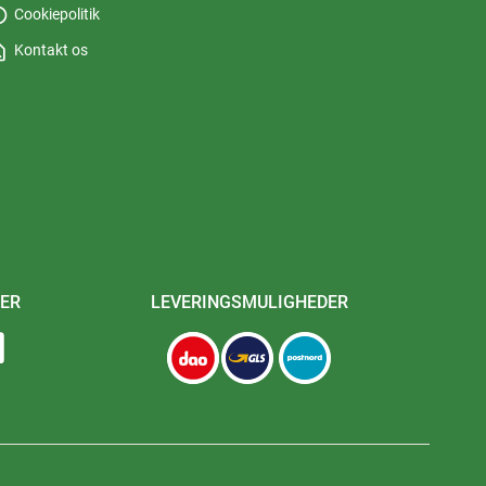
fo
Cookiepolitik
_page
Kontakt os
ER
LEVERINGSMULIGHEDER