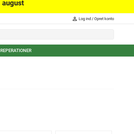
. august
person_outline
Log ind
/
Opret konto
 REPERATIONER