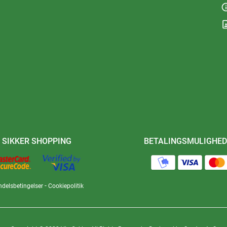
in
contact
SIKKER SHOPPING
BETALINGSMULIGHED
-
delsbetingelser
Cookiepolitik