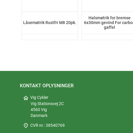
Halsmøtrik for bremse
Låsemøtrik Rustfri M8 20pk.
6x30mm gevind For carb
gaffel
KONTAKT OPLYSNINGER
home
Vig Cykler
Vig Stationsvej 2C
4560 Vig
Danmark
place
CVR nr.: 38540769