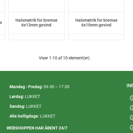
Halsmøtrik for bremse
Halsmøtrik for bremse
on
6x13mm gevind
6x10mm gevind
Viser 1-10 af 10 element(er)
IN
Mandag - Fredag:
09.00 – 17.00
Lørdag:
LUKKET
in
Søndag:
LUKKET
in
Alle helligdage:
LUKKET
in
in
WEBSHOPPEN HAR ÅBENT 24/7