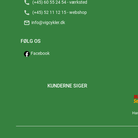
phone
(+45) 60 55 24 54 - værksted
phone
(+45) 52 11 12 15 - webshop
mail
info@vigcykler.dk
FØLG OS
Facebook
KUNDERNE SIGER
Han