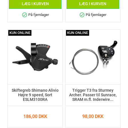
LÆG I KURVEN
LÆG I KURVEN
check_circle
check_circle
På fjernlager
På fjernlager
KUN ONLINE
KUN ONLINE
Skiftegreb Shimano Alivio
Trigger T3 fra Sturmey
Højre 9 speed, Sort
Archer. Passer til Sunrace,
ESLM3100RA
SRAM m.fl. Inderwire...
186,00 DKK
98,00 DKK