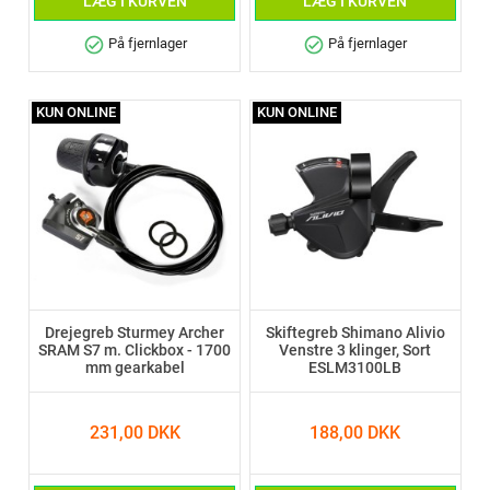
LÆG I KURVEN
LÆG I KURVEN
check_circle
check_circle
På fjernlager
På fjernlager
KUN ONLINE
KUN ONLINE
Drejegreb Sturmey Archer
Skiftegreb Shimano Alivio
SRAM S7 m. Clickbox - 1700
Venstre 3 klinger, Sort
mm gearkabel
ESLM3100LB
231,00 DKK
188,00 DKK