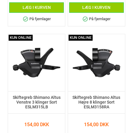
LÆG I KURVEN
LÆG I KURVEN
check_circle
check_circle
På fjernlager
På fjernlager
KUN ONLINE
KUN ONLINE
Skiftegreb Shimano Altus
Skiftegreb Shimano Altus
Venstre 3 klinger Sort
Højre 8 klinger Sort
ESLM315LB
ESLM3158RA
154,00 DKK
154,00 DKK