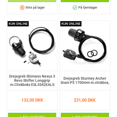
cancel
check_circle
Ikke på lager
På fjernlager
KUN ONLINE
KUN ONLINE
Drejegreb Shimano Nexus 3
Drejegreb Sturmey Archer
Revo Shifter Longgrip
Sram P5 1700mm m.clickbox,
m.Clickboks ESL3S42EALS
132,00 DKK
231,00 DKK