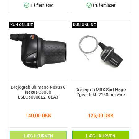
check_circle
check_circle
På fjernlager
På fjernlager
KUN ONLINE
KUN ONLINE
Drejegreb Shimano Nexus 8
Drejegreb MRX Sort Højre
Nexus C6000
7gear Inkl. 2150mm wire
ESLC60008L210LA3
140,00 DKK
126,00 DKK
LÆG I KURVEN
LÆG I KURVEN