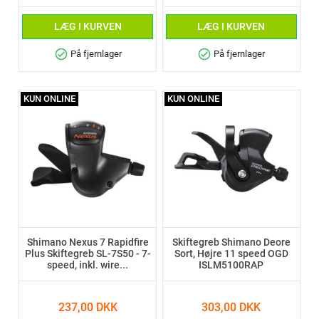
LÆG I KURVEN
LÆG I KURVEN
check_circle
check_circle
På fjernlager
På fjernlager
KUN ONLINE
KUN ONLINE
Shimano Nexus 7 Rapidfire
Skiftegreb Shimano Deore
Plus Skiftegreb SL-7S50 - 7-
Sort, Højre 11 speed OGD
speed, inkl. wire...
ISLM5100RAP
237,00 DKK
303,00 DKK