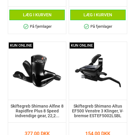
LÆG I KURVEN
LÆG I KURVEN
check_circle
check_circle
På fjernlager
På fjernlager
KUN ONLINE
KUN ONLINE
Skiftegreb Shimano Alfine 8
Skiftegreb Shimano Altus
Rapidfire Plus 8 Speed
EF500 Venstre 3 Klinger, V-
indvendige gear, 22,2...
bremse ESTEF5002LSBL
377,00 DKK
154,00 DKK