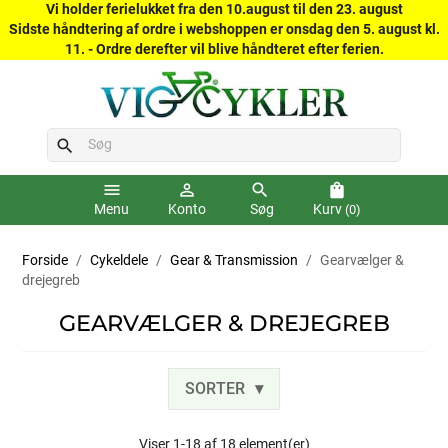
Vi holder ferielukket fra den 10.august til den 23. august
Sidste håndtering af ordre i webshoppen er onsdag den 5. august kl.
11. - Ordre derefter vil blive håndteret efter ferien.
search
menu
person_outline
search
shopping_bag
Menu
Konto
Søg
Kurv
(0)
Forside
Cykeldele
Gear & Transmission
Gearvælger &
drejegreb
GEARVÆLGER & DREJEGREB
SORTER
Viser 1-18 af 18 element(er)