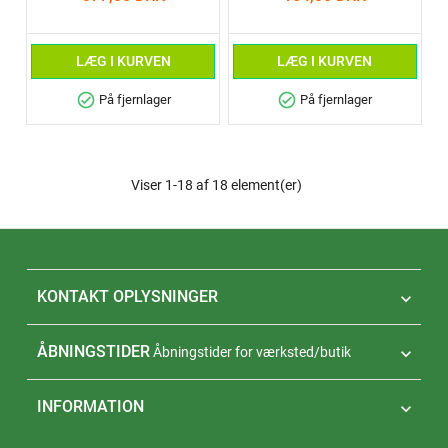
LÆG I KURVEN
LÆG I KURVEN
check_circle
check_circle
På fjernlager
På fjernlager
Viser 1-18 af 18 element(er)
KONTAKT OPLYSNINGER

ÅBNINGSTIDER
Åbningstider for værksted/butik

INFORMATION
