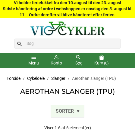
Vi holder ferielukket fra den 10.august til den 23. august
Sidste håndtering af ordre i webshoppen er onsdag den 5. august kl.
11. - Ordre derefter vil blive håndteret efter ferien.
search
menu
person_outline
search
shopping_bag
Menu
Konto
Søg
Kurv
(0)
Forside
Cykeldele
Slanger
Aerothan slanger (TPU)
AEROTHAN SLANGER (TPU)
SORTER
Viser 1-6 af 6 element(er)