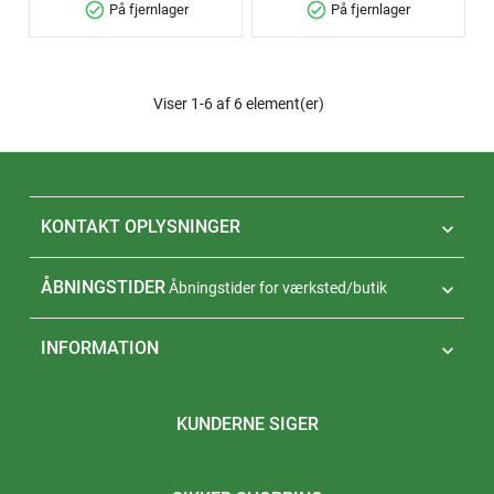
check_circle
check_circle
På fjernlager
På fjernlager
Viser 1-6 af 6 element(er)
KONTAKT OPLYSNINGER

ÅBNINGSTIDER
Åbningstider for værksted/butik

INFORMATION

KUNDERNE SIGER