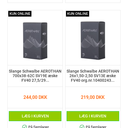
KUN ONLINE
KUN ONLINE
Slange Schwalbe AEROTHAN
Slange Schwalbe AEROTHAN
700x38-62C SV19E æske
26x1,50-2,50 SV13E æske
FV40 27,5/29...
FV40 org.nr.10400243...
244,00 DKK
219,00 DKK
LÆG I KURVEN
LÆG I KURVEN
check_circle
check_circle
På fjernlager
På fjernlager