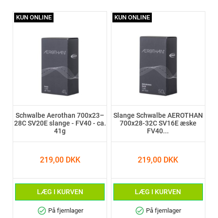
KUN ONLINE
KUN ONLINE
Schwalbe Aerothan 700x23–
Slange Schwalbe AEROTHAN
28C SV20E slange - FV40 - ca.
700x28-32C SV16E æske
41g
FV40...
219,00 DKK
219,00 DKK
LÆG I KURVEN
LÆG I KURVEN
check_circle
check_circle
På fjernlager
På fjernlager