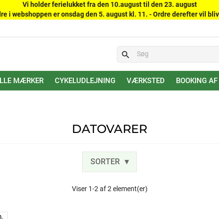
Vi holder ferielukket fra den 10.august til den 23. august
re i webshoppen er onsdag den 5. august kl. 11. - Ordre derefter vil bliv
search
LLE MÆRKER
CYKELUDLEJNING
VÆRKSTED
BOOKING AF
DATOVARER
SORTER
Viser 1-2 af 2 element(er)