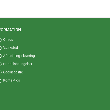
FORMATION
fo
Om os
fo
Værksted
fo
Afhentning / levering
fo
Handelsbetingelser
fo
Cookiepolitik
_page
Kontakt os