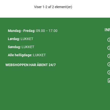
Viser 1-2 af 2 element(er)
IN
Mandag - Fredag:
09.00 – 17.00
Lørdag:
LUKKET
in
Søndag:
LUKKET
in
Alle helligdage:
LUKKET
in
in
WEBSHOPPEN HAR ÅBENT 24/7
in
contact