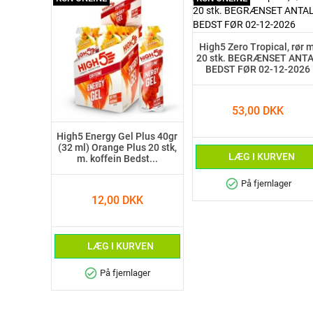
High5 Zero Tropical, rør m
20 stk. BEGRÆNSET ANT
BEDST FØR 02-12-2026
53,00 DKK
High5 Energy Gel Plus 40gr
(32 ml) Orange Plus 20 stk,
LÆG I KURVEN
m. koffein Bedst...
check_circle
På fjernlager
12,00 DKK
LÆG I KURVEN
check_circle
På fjernlager