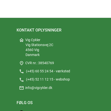
KONTAKT OPLYSNINGER
home
Vig Cykler
Vig Stationsvej 2C
4560 Vig
Danmark
place
CVR nr.: 38540769
phone
(+45) 60 55 24 54 - værksted
phone
(+45) 52 11 12 15 - webshop
mail
info@vigcykler.dk
FØLG OS