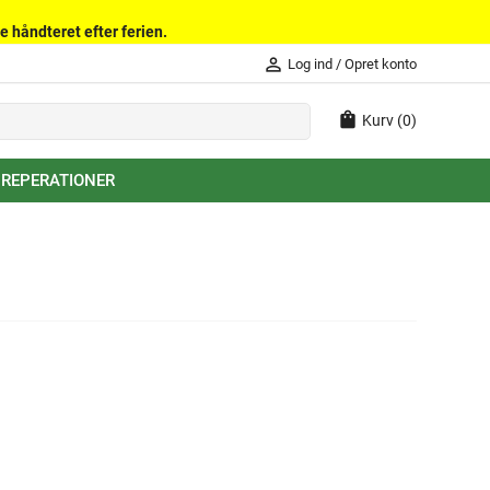
e håndteret efter ferien.
person_outline
Log ind
/
Opret konto
shopping_bag
Kurv
(0)
 REPERATIONER