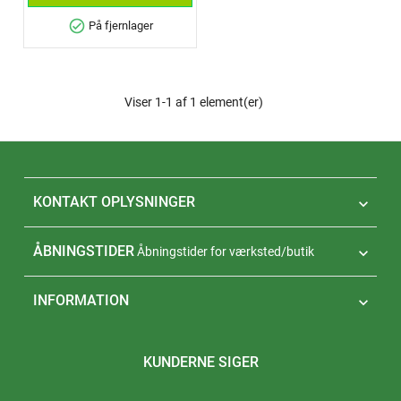
check_circle
På fjernlager
Viser 1-1 af 1 element(er)
KONTAKT OPLYSNINGER

ÅBNINGSTIDER
Åbningstider for værksted/butik

INFORMATION

KUNDERNE SIGER