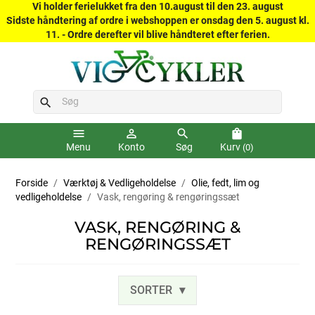
Vi holder ferielukket fra den 10.august til den 23. august
Sidste håndtering af ordre i webshoppen er onsdag den 5. august kl.
11. - Ordre derefter vil blive håndteret efter ferien.
search
menu
person_outline
search
shopping_bag
Menu
Konto
Søg
Kurv
(0)
Forside
Værktøj & Vedligeholdelse
Olie, fedt, lim og
vedligeholdelse
Vask, rengøring & rengøringssæt
VASK, RENGØRING &
RENGØRINGSSÆT
SORTER