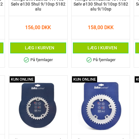
82
Sølv ø130 5hul 9/10sp 5182
Sølv ø130 5hul 9/10sp 5182
S
alu
alu 9/10sp
156,00 DKK
158,00 DKK
LÆG I KURVEN
LÆG I KURVEN
check_circle
check_circle
På fjernlager
På fjernlager
KUN ONLINE
KUN ONLINE
K