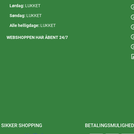
Lørdag:
LUKKET
in
Søndag:
LUKKET
in
Alle helligdage:
LUKKET
in
in
WEBSHOPPEN HAR ÅBENT 24/7
in
contact
SIKKER SHOPPING
BETALINGSMULIGHED