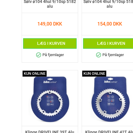
Sølv ø104 4hul 9/10sp 5182
Sølv ø104 4hul 9/10sp 51
alu
alu
149,00 DKK
154,00 DKK
LÆG I KURVEN
LÆG I KURVEN
check_circle
check_circle
På fjernlager
På fjernlager
KUN ONLINE
KUN ONLINE
Klinge DRIVELINE 39T Alu
Klinge DRIVELINE 42T Al