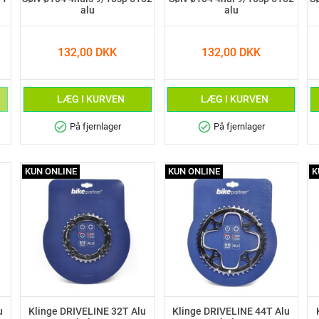
alu
alu
132,00 DKK
132,00 DKK
LÆG I KURVEN
LÆG I KURVEN
check_circle
check_circle
På fjernlager
På fjernlager
KUN ONLINE
KUN ONLINE
K
u
Klinge DRIVELINE 32T Alu
Klinge DRIVELINE 44T Alu