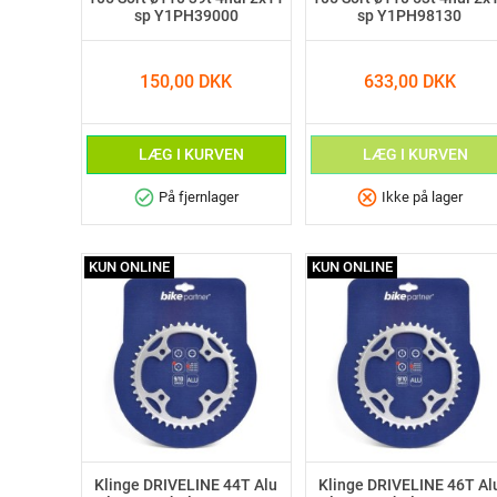
sp Y1PH39000
sp Y1PH98130
150,00 DKK
633,00 DKK
LÆG I KURVEN
LÆG I KURVEN
check_circle
cancel
På fjernlager
Ikke på lager
KUN ONLINE
KUN ONLINE
Klinge DRIVELINE 44T Alu
Klinge DRIVELINE 46T Al