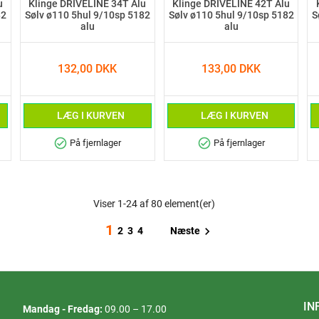
u
Klinge DRIVELINE 34T Alu
Klinge DRIVELINE 42T Alu
82
Sølv ø110 5hul 9/10sp 5182
Sølv ø110 5hul 9/10sp 5182
S
alu
alu
132,00 DKK
133,00 DKK
LÆG I KURVEN
LÆG I KURVEN
check_circle
check_circle
På fjernlager
På fjernlager
Viser 1-24 af 80 element(er)
1

Næste
2
3
4
IN
Mandag - Fredag:
09.00 – 17.00