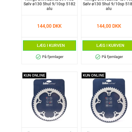
Sølv ø130 5hul 9/10sp 5182
Sølv ø130 5hul 9/10sp 51
alu
alu
144,00 DKK
144,00 DKK
LÆG I KURVEN
LÆG I KURVEN
check_circle
check_circle
På fjernlager
På fjernlager
KUN ONLINE
KUN ONLINE