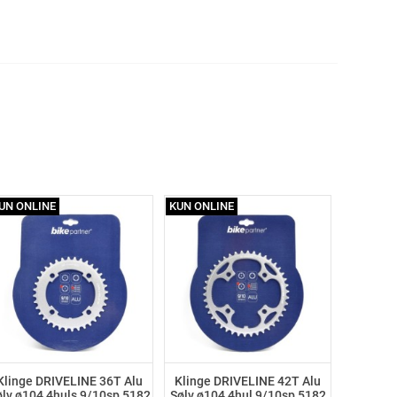
UN ONLINE
KUN ONLINE
Klinge DRIVELINE 36T Alu
Klinge DRIVELINE 42T Alu
ølv ø104 4huls 9/10sp 5182
Sølv ø104 4hul 9/10sp 5182