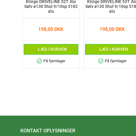
Klinge DRIVELINE 52T Alu
Klinge DRIVELINE 53T Al
Sølv ø130 5hul 9/10sp 5182
Sølv ø130 5hul 9/10sp 51
alu
alu
198,00 DKK
198,00 DKK
LÆG I KURVEN
LÆG I KURVEN
check_circle
check_circle
På fjernlager
På fjernlager
KONTAKT OPLYSNINGER