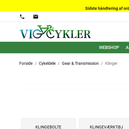
Sidste håndtering af ord
phone
mail
WEBSHOP
A
Forside
Cykeldele
Gear & Transmission
Klinger
KLINGEBOLTE
KLINGEVÆRKTØJ