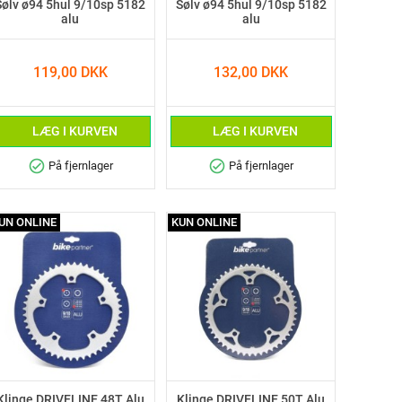
Sølv ø94 5hul 9/10sp 5182
Sølv ø94 5hul 9/10sp 5182
alu
alu
119,00 DKK
132,00 DKK
LÆG I KURVEN
LÆG I KURVEN
check_circle
check_circle
På fjernlager
På fjernlager
UN ONLINE
KUN ONLINE
Klinge DRIVELINE 48T Alu
Klinge DRIVELINE 50T Alu