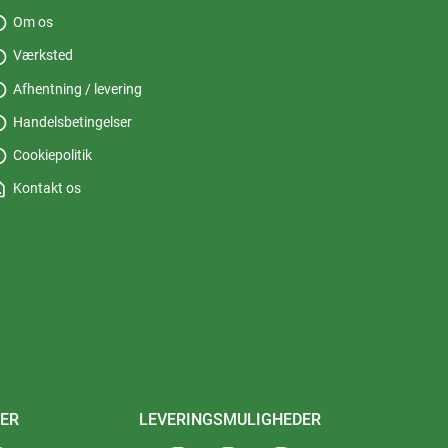
fo
Om os
fo
Værksted
fo
Afhentning / levering
fo
Handelsbetingelser
fo
Cookiepolitik
_page
Kontakt os
ER
LEVERINGSMULIGHEDER