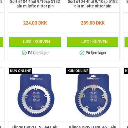
82
Sort ø104 4hul 9/10sp 5182
Sort ø104 4hul 9/10sp 5182
alu m.løfte nitter pin
alu m.løfte nitter pin
224,00 DKK
289,00 DKK
LÆG I KURVEN
LÆG I KURVEN
check_circle
check_circle
På fjernlager
På fjernlager
KUN ONLINE
KUN ONLINE
K
u
Klinge DRIVELINE 44T Alu
Klinge DRIVELINE 46T Alu