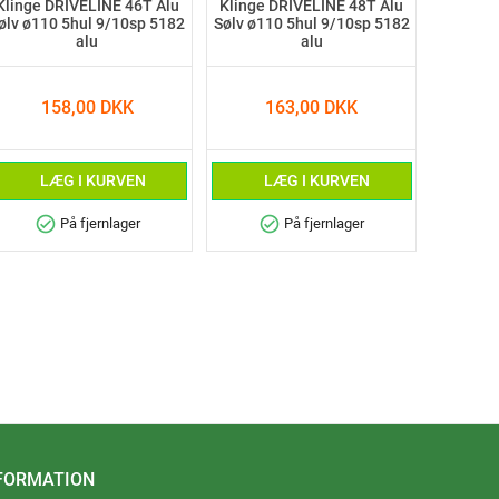
Klinge DRIVELINE 46T Alu
Klinge DRIVELINE 48T Alu
ølv ø110 5hul 9/10sp 5182
Sølv ø110 5hul 9/10sp 5182
alu
alu
158,00 DKK
163,00 DKK
LÆG I KURVEN
LÆG I KURVEN
check_circle
check_circle
På fjernlager
På fjernlager
FORMATION