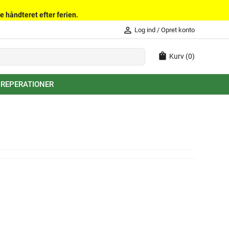
e håndteret efter ferien.
person_outline
Log ind
/
Opret konto
shopping_bag
Kurv
(0)
 REPERATIONER