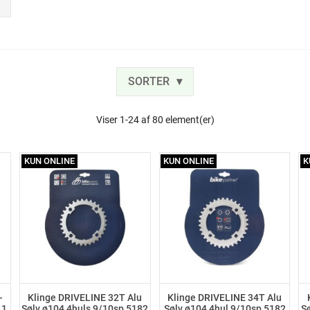
SORTER
Viser 1-24 af 80 element(er)
KUN ONLINE
KUN ONLINE
K
-
Klinge DRIVELINE 32T Alu
Klinge DRIVELINE 34T Alu
11
Sølv ø104 4huls 9/10sp 5182
Sølv ø104 4hul 9/10sp 5182
S