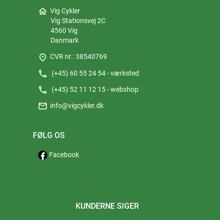
home
Vig Cykler
Vig Stationsvej 2C
4560 Vig
Danmark
place
CVR nr.: 38540769
phone
(+45) 60 55 24 54 - værksted
phone
(+45) 52 11 12 15 - webshop
mail
info@vigcykler.dk
FØLG OS
Facebook
KUNDERNE SIGER