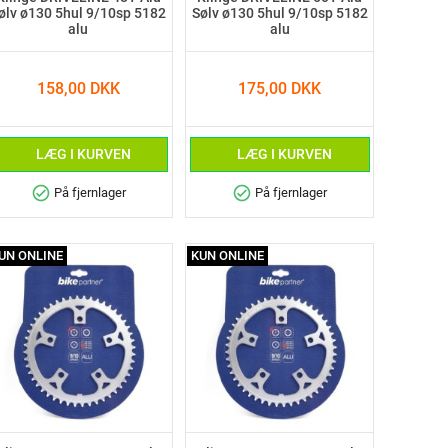
ølv ø130 5hul 9/10sp 5182
Sølv ø130 5hul 9/10sp 5182
alu
alu
158,00 DKK
175,00 DKK
LÆG I KURVEN
LÆG I KURVEN
check_circle
check_circle
På fjernlager
På fjernlager
UN ONLINE
KUN ONLINE