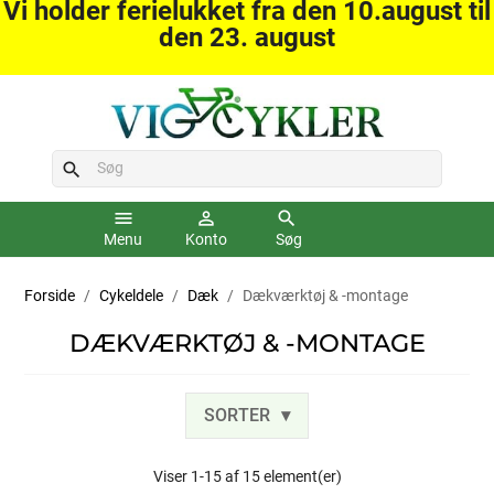
Vi holder ferielukket fra den 10.august til
den 23. august
search
menu
person_outline
search
Menu
Konto
Søg
Forside
Cykeldele
Dæk
Dækværktøj & -montage
DÆKVÆRKTØJ & -MONTAGE
SORTER
Viser 1-15 af 15 element(er)