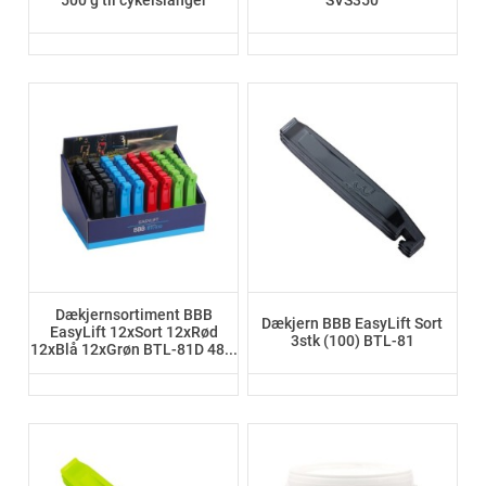
500 g til cykelslanger
SVS350
Dækjernsortiment BBB
Dækjern BBB EasyLift Sort
EasyLift 12xSort 12xRød
3stk (100) BTL-81
12xBlå 12xGrøn BTL-81D 48...