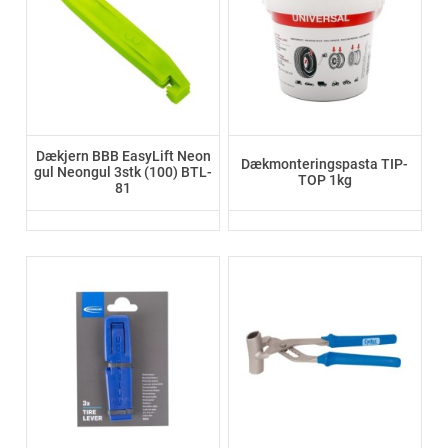
Dækjern BBB EasyLift Neon
Dækmonteringspasta TIP-
gul Neongul 3stk (100) BTL-
TOP 1kg
81