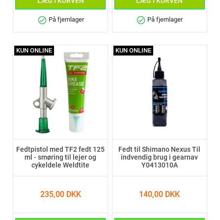
LÆG I KURVEN
LÆG I KURVEN
check_circle
check_circle
På fjernlager
På fjernlager
KUN ONLINE
KUN ONLINE
Fedtpistol med TF2 fedt 125
Fedt til Shimano Nexus Til
ml - smøring til lejer og
indvendig brug i gearnav
cykeldele Weldtite
Y0413010A
235,00 DKK
140,00 DKK