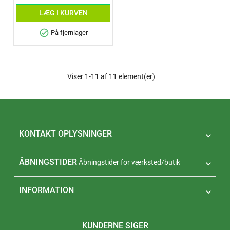
LÆG I KURVEN
check_circle
På fjernlager
Viser 1-11 af 11 element(er)
KONTAKT OPLYSNINGER

ÅBNINGSTIDER
Åbningstider for værksted/butik

INFORMATION

KUNDERNE SIGER