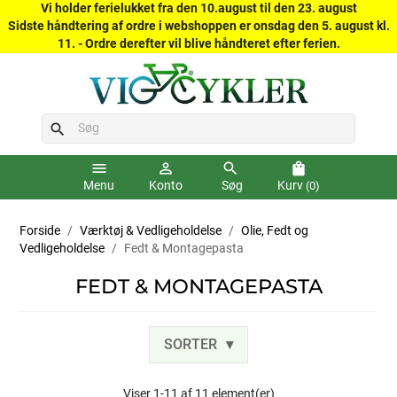
Vi holder ferielukket fra den 10.august til den 23. august
Sidste håndtering af ordre i webshoppen er onsdag den 5. august kl.
11. - Ordre derefter vil blive håndteret efter ferien.
search
menu
person_outline
search
shopping_bag
Menu
Konto
Søg
Kurv
(0)
Forside
Værktøj & Vedligeholdelse
Olie, Fedt og
Vedligeholdelse
Fedt & Montagepasta
FEDT & MONTAGEPASTA
SORTER
Viser 1-11 af 11 element(er)