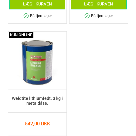
LÆG I KURVEN
LÆG I KURVEN
check_circle
check_circle
På fjernlager
På fjernlager
KUN ONLINE
Weldtite lithiumfedt. 3 kg i
metaldåse.
542,00 DKK