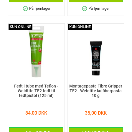
check_circle
check_circle
På fjernlager
På fjernlager
KUN ONLINE
KUN ONLINE
Fedt i tube med Teflon -
Montagepasta Fibre Gripper
Weldtite TF2 fedt til
TF2 - Weldtite kulfiberpasta
fedtpistol (125 ml)
10 g
84,00 DKK
35,00 DKK