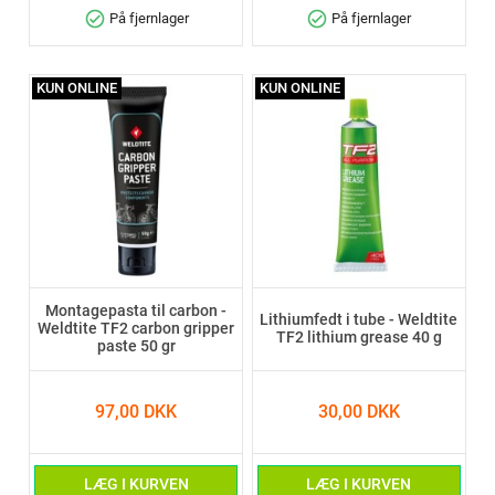
check_circle
check_circle
På fjernlager
På fjernlager
KUN ONLINE
KUN ONLINE
Montagepasta til carbon -
Lithiumfedt i tube - Weldtite
Weldtite TF2 carbon gripper
TF2 lithium grease 40 g
paste 50 gr
97,00 DKK
30,00 DKK
LÆG I KURVEN
LÆG I KURVEN