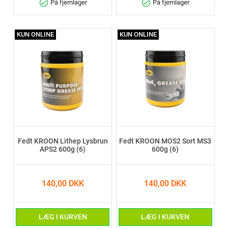
check_circle
check_circle
På fjernlager
På fjernlager
KUN ONLINE
KUN ONLINE
Fedt KROON Lithep Lysbrun
Fedt KROON MOS2 Sort MS3
APS2 600g (6)
600g (6)
140,00 DKK
140,00 DKK
LÆG I KURVEN
LÆG I KURVEN