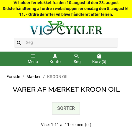
Vi holder ferielukket fra den 10.august til den 23. august
Sidste håndtering af ordre i webshoppen er onsdag den 5. august kl.
11. - Ordre derefter vil blive håndteret efter ferien.
search
menu
person_outline
search
shopping_bag
Menu
Konto
Søg
Kurv
(0)
Forside
Mærker
KROON OIL
VARER AF MÆRKET KROON OIL
SORTER
Viser 1-11 af 11 element(er)