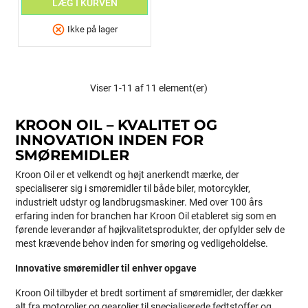
LÆG I KURVEN
cancel
Ikke på lager
Viser 1-11 af 11 element(er)
KROON OIL – KVALITET OG
INNOVATION INDEN FOR
SMØREMIDLER
Kroon Oil er et velkendt og højt anerkendt mærke, der
specialiserer sig i smøremidler til både biler, motorcykler,
industrielt udstyr og landbrugsmaskiner. Med over 100 års
erfaring inden for branchen har Kroon Oil etableret sig som en
førende leverandør af højkvalitetsprodukter, der opfylder selv de
mest krævende behov inden for smøring og vedligeholdelse.
Innovative smøremidler til enhver opgave
Kroon Oil tilbyder et bredt sortiment af smøremidler, der dækker
alt fra motorolier og gearolier til specialiserede fedtstoffer og