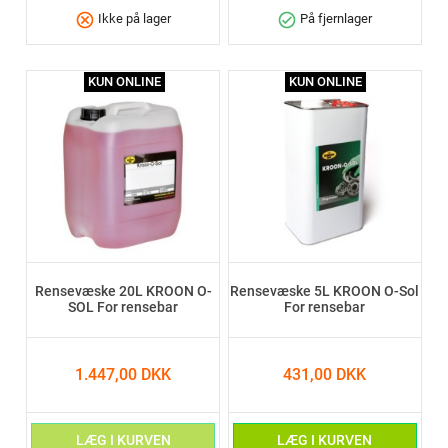
cancel
check_circle
Ikke på lager
På fjernlager
KUN ONLINE
KUN ONLINE
Rensevæske 20L KROON O-
Rensevæske 5L KROON O-Sol
SOL For rensebar
For rensebar
1.447,00 DKK
431,00 DKK
LÆG I KURVEN
LÆG I KURVEN