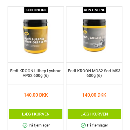
KUN ONLINE
KUN ONLINE
Fedt KROON Lithep Lysbrun
Fedt KROON MOS2 Sort MS3
APS2 600g (6)
600g (6)
140,00 DKK
140,00 DKK
LÆG I KURVEN
LÆG I KURVEN
check_circle
check_circle
På fjernlager
På fjernlager