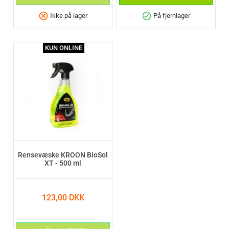
cancel
check_circle
Ikke på lager
På fjernlager
KUN ONLINE
Rensevæske KROON BioSol
XT - 500 ml
123,00 DKK