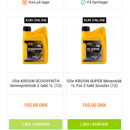
cancel
check_circle
Ikke på lager
På fjernlager
KUN ONLINE
KUN ONLINE
Olie KROON SCOOSYNTH
Olie KROON SUPER Minaralsk
Semisyntetisk 2-takt 1L (12)
1L For 2-takt Scooter (12)
105,00 DKK
105,00 DKK
LÆG I KURVEN
LÆG I KURVEN