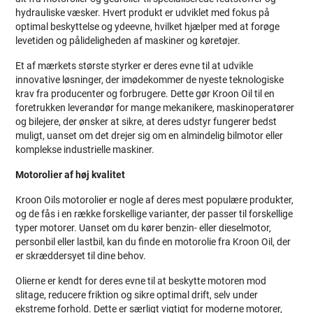
hydrauliske væsker. Hvert produkt er udviklet med fokus på
optimal beskyttelse og ydeevne, hvilket hjælper med at forøge
levetiden og pålideligheden af maskiner og køretøjer.
Et af mærkets største styrker er deres evne til at udvikle
innovative løsninger, der imødekommer de nyeste teknologiske
krav fra producenter og forbrugere. Dette gør Kroon Oil til en
foretrukken leverandør for mange mekanikere, maskinoperatører
og bilejere, der ønsker at sikre, at deres udstyr fungerer bedst
muligt, uanset om det drejer sig om en almindelig bilmotor eller
komplekse industrielle maskiner.
Motorolier af høj kvalitet
Kroon Oils motorolier er nogle af deres mest populære produkter,
og de fås i en række forskellige varianter, der passer til forskellige
typer motorer. Uanset om du kører benzin- eller dieselmotor,
personbil eller lastbil, kan du finde en motorolie fra Kroon Oil, der
er skræddersyet til dine behov.
Olierne er kendt for deres evne til at beskytte motoren mod
slitage, reducere friktion og sikre optimal drift, selv under
ekstreme forhold. Dette er særligt vigtigt for moderne motorer,