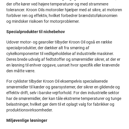
der ofte kører ved højere temperaturer og med strammere
tolerancer. Kroon Oils motorolier hjælper med at sikre, at motoren
forbliver ren og effektiv, hvilket forbedrer brændstoføkonomien
og mindsker risikoen for motorproblemer.
Specialprodukter til nichebehov
Udover motor- og gearolier tilbyder Kroon Oil også en række
specialprodukter, der dækker alt fra smøring af
cykelkomponenter til vedligeholdelse af industrielle maskiner.
Deres brede udvalg af fedtstoffer og smøremidler sikrer, at der er
en løsning til enhver opgave, uanset hvor specifik eller krævende
den måtte være.
For cyklister tilbyder Kroon Oil eksempelvis specialiserede
smøremidler til kæder og gearsystemer, der sikrer en glidende og
effektiv drift, selv i barske vejrforhold. For den industrielle sektor
har de smøremidler, der kan tåle ekstreme temperaturer og tunge
belastninger, hvilket gør dem til et oplagt valg for fabrikker og
produktionsvirksomheder.
Miljøvenlige løsninger