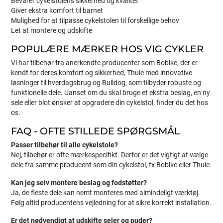
Bevarer cykelstolens sikkerhed og kvalitet
Giver ekstra komfort til barnet
Mulighed for at tilpasse cykelstolen til forskellige behov
Let at montere og udskifte
POPULÆRE MÆRKER HOS VIG CYKLER
Vi har tilbehør fra anerkendte producenter som Bobike, der er
kendt for deres komfort og sikkerhed, Thule med innovative
løsninger til hverdagsbrug og Bulldog, som tilbyder robuste og
funktionelle dele. Uanset om du skal bruge et ekstra beslag, en ny
sele eller blot ønsker at opgradere din cykelstol, finder du det hos
os.
FAQ - OFTE STILLEDE SPØRGSMÅL
Passer tilbehør til alle cykelstole?
Nej, tilbehør er ofte mærkespecifikt. Derfor er det vigtigt at vælge
dele fra samme producent som din cykelstol, fx Bobike eller Thule.
Kan jeg selv montere beslag og fodstøtter?
Ja, de fleste dele kan nemt monteres med almindeligt værktøj.
Følg altid producentens vejledning for at sikre korrekt installation.
Er det nødvendigt at udskifte seler og puder?