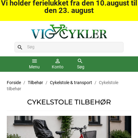
Vi holder ferielukket fra den 10.august til
den 23. august
search
menu
person_outline
search
Menu
Konto
Søg
Forside
Tilbehør
Cykelstole & transport
Cykelstole
tilbehør
CYKELSTOLE TILBEHØR