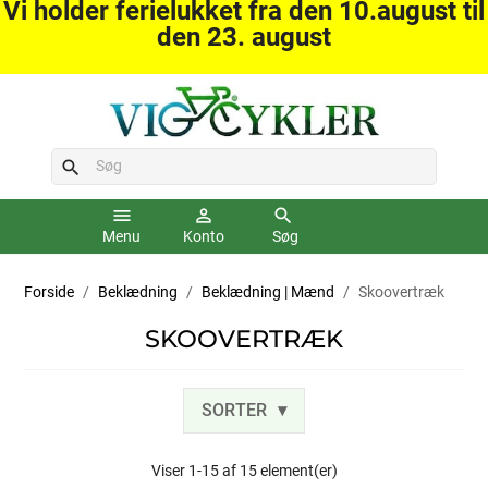
Vi holder ferielukket fra den 10.august til
den 23. august
search
menu
person_outline
search
Menu
Konto
Søg
Forside
Beklædning
Beklædning | Mænd
Skoovertræk
SKOOVERTRÆK
SORTER
Viser 1-15 af 15 element(er)