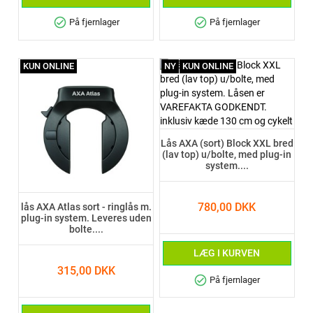
check_circle
check_circle
På fjernlager
På fjernlager
KUN ONLINE
NY
KUN ONLINE
Lås AXA (sort) Block XXL bred
(lav top) u/bolte, med plug-in
system....
780,00 DKK
lås AXA Atlas sort - ringlås m.
plug-in system. Leveres uden
bolte....
LÆG I KURVEN
315,00 DKK
check_circle
På fjernlager