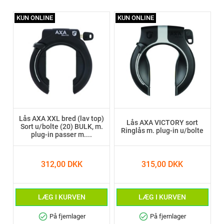
KUN ONLINE
KUN ONLINE
Lås AXA XXL bred (lav top)
Lås AXA VICTORY sort
Sort u/bolte (20) BULK, m.
Ringlås m. plug-in u/bolte
plug-in passer m....
312,00 DKK
315,00 DKK
LÆG I KURVEN
LÆG I KURVEN
check_circle
check_circle
På fjernlager
På fjernlager