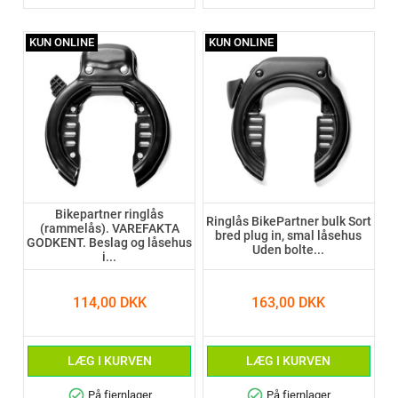
KUN ONLINE
KUN ONLINE
Bikepartner ringlås
Ringlås BikePartner bulk Sort
(rammelås). VAREFAKTA
bred plug in, smal låsehus
GODKENT. Beslag og låsehus
Uden bolte...
i...
114,00 DKK
163,00 DKK
LÆG I KURVEN
LÆG I KURVEN
check_circle
check_circle
På fjernlager
På fjernlager