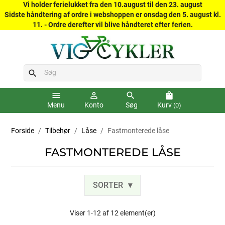
Vi holder ferielukket fra den 10.august til den 23. august
Sidste håndtering af ordre i webshoppen er onsdag den 5. august kl.
11. - Ordre derefter vil blive håndteret efter ferien.
search
menu
person_outline
search
shopping_bag
Menu
Konto
Søg
Kurv
(0)
Forside
Tilbehør
Låse
Fastmonterede låse
FASTMONTEREDE LÅSE
SORTER
Viser 1-12 af 12 element(er)