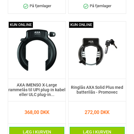
check_circle
check_circle
På fjernlager
På fjernlager
KUN ONLINE
KUN ONLINE
AXA IMENSO X-Large
Ringlås AXA Solid Plus med
rammelås til UPI plug-in kabel
batterilås - Promovec
eller ULC plug-in...
368,00 DKK
272,00 DKK
LÆG I KURVEN
LÆG I KURVEN