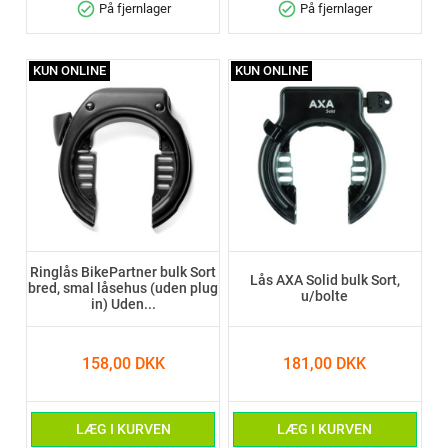
check_circle
check_circle
På fjernlager
På fjernlager
KUN ONLINE
KUN ONLINE
Ringlås BikePartner bulk Sort
Lås AXA Solid bulk Sort,
bred, smal låsehus (uden plug
u/bolte
in) Uden...
158,00 DKK
181,00 DKK
LÆG I KURVEN
LÆG I KURVEN