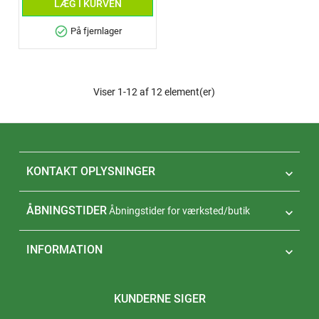
LÆG I KURVEN
check_circle
På fjernlager
Viser 1-12 af 12 element(er)
KONTAKT OPLYSNINGER

ÅBNINGSTIDER
Åbningstider for værksted/butik

INFORMATION

KUNDERNE SIGER