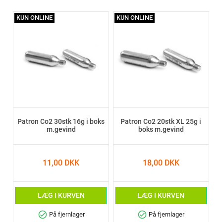
KUN ONLINE
KUN ONLINE
Patron Co2 30stk 16g i boks
Patron Co2 20stk XL 25g i
m.gevind
boks m.gevind
11,00 DKK
18,00 DKK
LÆG I KURVEN
LÆG I KURVEN
check_circle
check_circle
På fjernlager
På fjernlager