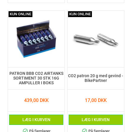
KUN ONLINE
KUN ONLINE
PATRON BBB CO2 AIRTANKS
CO2 patron 20 g med gevind -
SORTIMENT 30 STK 16G
BikePartner
AMPULLER I BOKS
439,00 DKK
17,00 DKK
LÆG I KURVEN
LÆG I KURVEN
check_circle
check_circle
På fjernlager
På fjernlager