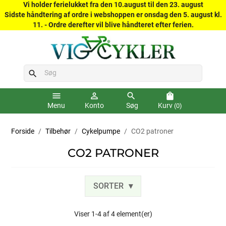
Vi holder ferielukket fra den 10.august til den 23. august
Sidste håndtering af ordre i webshoppen er onsdag den 5. august kl.
11. - Ordre derefter vil blive håndteret efter ferien.
search
menu
person_outline
search
shopping_bag
Menu
Konto
Søg
Kurv
(0)
Forside
Tilbehør
Cykelpumpe
CO2 patroner
CO2 PATRONER
SORTER
Viser 1-4 af 4 element(er)