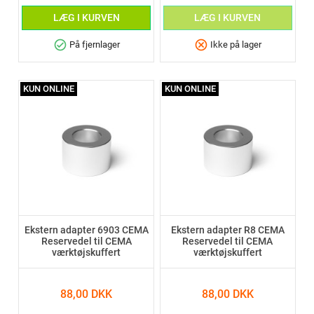
LÆG I KURVEN
LÆG I KURVEN
check_circle
cancel
På fjernlager
Ikke på lager
KUN ONLINE
KUN ONLINE
Ekstern adapter 6903 CEMA
Ekstern adapter R8 CEMA
Reservedel til CEMA
Reservedel til CEMA
værktøjskuffert
værktøjskuffert
88,00 DKK
88,00 DKK