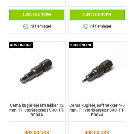
LÆG I KURVEN
LÆG I KURVEN
check_circle
check_circle
På fjernlager
På fjernlager
KUN ONLINE
KUN ONLINE
Cema kuglelejeaftrækker 12
Cema kuglelejeaftrækker 4-5
mm. Til værktøjssæt SRC-TT-
mm. Til værktøjssæt SRC-TT-
B004A
B004A
403,00 DKK
403,00 DKK