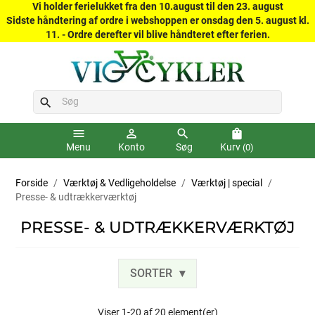
Vi holder ferielukket fra den 10.august til den 23. august
Sidste håndtering af ordre i webshoppen er onsdag den 5. august kl.
11. - Ordre derefter vil blive håndteret efter ferien.
search
menu
person_outline
search
shopping_bag
Menu
Konto
Søg
Kurv
(0)
Forside
Værktøj & Vedligeholdelse
Værktøj | special
Presse- & udtrækkerværktøj
PRESSE- & UDTRÆKKERVÆRKTØJ
SORTER
Viser 1-20 af 20 element(er)