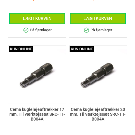
LÆG I KURVEN
LÆG I KURVEN
check_circle
check_circle
På fjernlager
På fjernlager
KUN ONLINE
KUN ONLINE
Cema kuglelejeaftrækker 17
Cema kuglelejeaftrækker 20
mm. Til værktøjssæt SRC-TT-
mm. Til værktøjssæt SRC-TT-
B004A
B004A