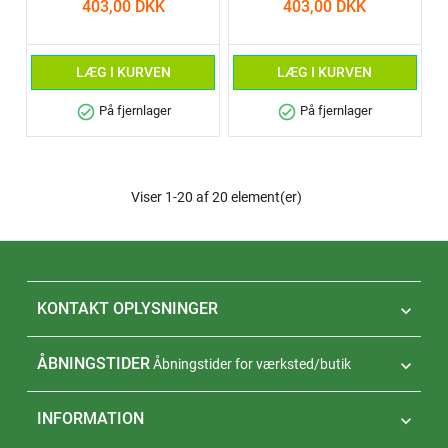
403,00 DKK
403,00 DKK
LÆG I KURVEN
LÆG I KURVEN
check_circle
check_circle
På fjernlager
På fjernlager
Viser 1-20 af 20 element(er)
KONTAKT OPLYSNINGER

ÅBNINGSTIDER
Åbningstider for værksted/butik

INFORMATION
