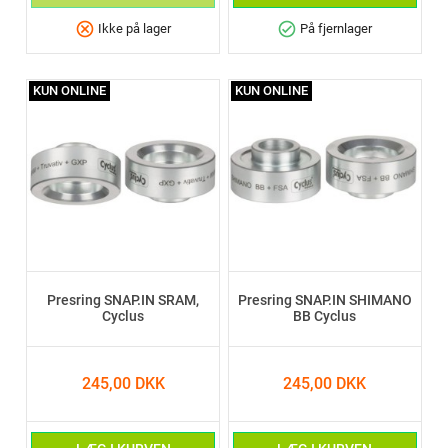
cancel
check_circle
Ikke på lager
På fjernlager
KUN ONLINE
KUN ONLINE
Presring SNAP.IN SRAM,
Presring SNAP.IN SHIMANO
Cyclus
BB Cyclus
245,00 DKK
245,00 DKK