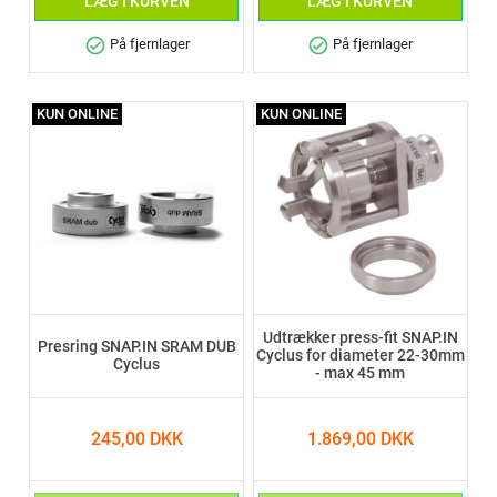
LÆG I KURVEN
LÆG I KURVEN
check_circle
check_circle
På fjernlager
På fjernlager
KUN ONLINE
KUN ONLINE
Udtrækker press-fit SNAP.IN
Presring SNAP.IN SRAM DUB
Cyclus for diameter 22-30mm
Cyclus
- max 45 mm
245,00 DKK
1.869,00 DKK