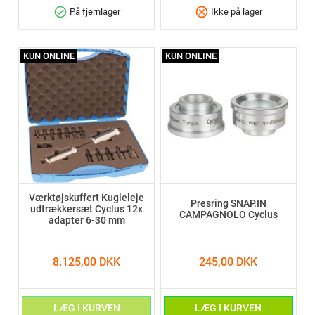
check_circle
cancel
På fjernlager
Ikke på lager
KUN ONLINE
KUN ONLINE
Værktøjskuffert Kugleleje
Presring SNAP.IN
udtrækkersæt Cyclus 12x
CAMPAGNOLO Cyclus
adapter 6-30 mm
8.125,00 DKK
245,00 DKK
LÆG I KURVEN
LÆG I KURVEN