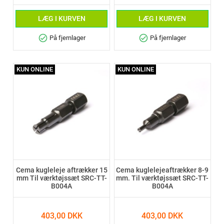
LÆG I KURVEN
LÆG I KURVEN
check_circle
check_circle
På fjernlager
På fjernlager
KUN ONLINE
KUN ONLINE
Cema kugleleje aftrækker 15
Cema kuglelejeaftrækker 8-9
mm Til værktøjssæt SRC-TT-
mm. Til værktøjssæt SRC-TT-
B004A
B004A
403,00 DKK
403,00 DKK