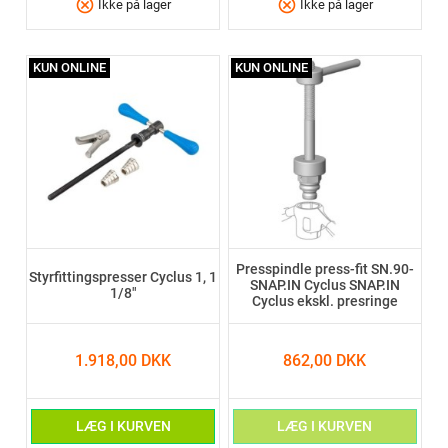
cancel
cancel
Ikke på lager
Ikke på lager
KUN ONLINE
KUN ONLINE
Presspindle press-fit SN.90-
Styrfittingspresser Cyclus 1, 1
SNAP.IN Cyclus SNAP.IN
1/8"
Cyclus ekskl. presringe
1.918,00 DKK
862,00 DKK
LÆG I KURVEN
LÆG I KURVEN