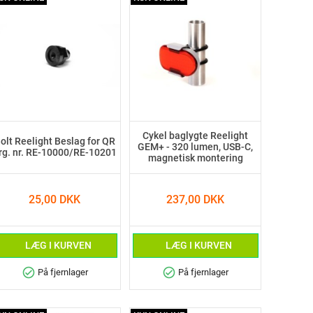
Cykel baglygte Reelight
olt Reelight Beslag for QR
GEM+ - 320 lumen, USB-C,
rg. nr. RE-10000/RE-10201
magnetisk montering
25,00 DKK
237,00 DKK
LÆG I KURVEN
LÆG I KURVEN
check_circle
check_circle
På fjernlager
På fjernlager