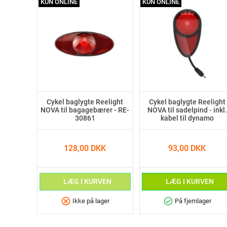
KUN ONLINE
KUN ONLINE
Cykel baglygte Reelight
Cykel baglygte Reelight
NOVA til bagagebærer - RE-
NOVA til sadelpind - inkl.
30861
kabel til dynamo
128,00 DKK
93,00 DKK
LÆG I KURVEN
LÆG I KURVEN
cancel
check_circle
Ikke på lager
På fjernlager