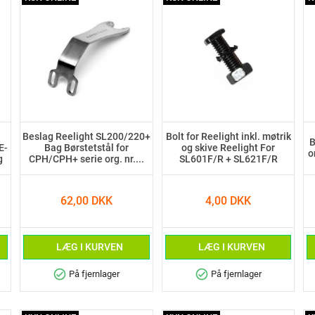
Beslag Reelight SL200/220+
Bolt for Reelight inkl. møtrik
B
E-
Bag Børstetstål for
og skive Reelight For
o
g
CPH/CPH+ serie org. nr....
SL601F/R + SL621F/R
62,00 DKK
4,00 DKK
LÆG I KURVEN
LÆG I KURVEN
check_circle
check_circle
På fjernlager
På fjernlager