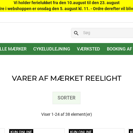
Vi holder ferielukket fra den 10.august til den 23. august
re i webshoppen er onsdag den 5. august kl. 11. - Ordre derefter vil bliv
search
LLE MÆRKER
CYKELUDLEJNING
VÆRKSTED
BOOKING AF
VARER AF MÆRKET REELIGHT
SORTER
Viser 1-24 af 38 element(er)
KUN ONLINE
KUN ONLINE
K