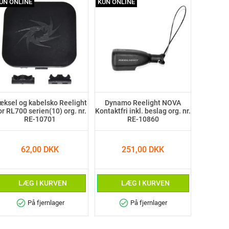
UN ONLINE
KUN ONLINE
æksel og kabelsko Reelight
Dynamo Reelight NOVA
r RL700 serien(10) org. nr.
Kontaktfri inkl. beslag org. nr.
RE-10701
RE-10860
62,00 DKK
251,00 DKK
LÆG I KURVEN
LÆG I KURVEN
check_circle
check_circle
På fjernlager
På fjernlager