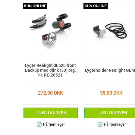
KUN ONLINE
KUN ONLINE
Lygte Reelight SL520 front
Backup med blink (50) org.
Lygteholder Reelight GE
nr. RE-20521
272,00 DKK
35,00 DKK
LÆG I KURVEN
LÆG I KURVEN
check_circle
check_circle
På fjernlager
På fjernlager