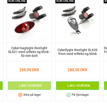
KUN ONLINE
KUN ONLINE
K
Cykel baglygte Reelight
D
Cykellygte Reelight SL620
SL621 med refleks og blink -
Fo
front med refleks og blink
50 mm bolt
298,00 DKK
280,00 DKK
LÆG I KURVEN
LÆG I KURVEN
cancel
check_circle
Ikke på lager
På fjernlager