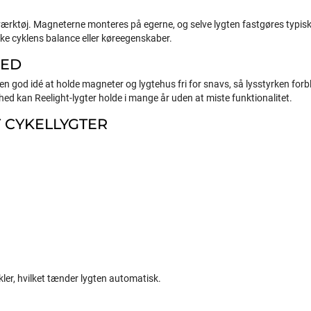
ærktøj. Magneterne monteres på egerne, og selve lygten fastgøres typisk til 
kke cyklens balance eller køreegenskaber.
HED
id en god idé at holde magneter og lygtehus fri for snavs, så lysstyrken for
ed kan Reelight-lygter holde i mange år uden at miste funktionalitet.
 CYKELLYGTER
kler, hvilket tænder lygten automatisk.