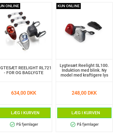
UN ONLINE
KUN ONLINE
Lygtesæt Reelight SL100.
YGTESÆT REELIGHT RL721
Induktion med blink. Ny
- FOR OG BAGLYGTE
model med kraftigere lys
634,00 DKK
248,00 DKK
LÆG I KURVEN
LÆG I KURVEN
check_circle
check_circle
På fjernlager
På fjernlager