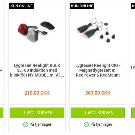
KUN ONLINE
KUN ONLINE
K
Lygtesæt Reelight BULK
Lygtesæt Reelight CIO -
L
M+
SL100 Induktion med
Magnetlygtesæt m.
blink(50) NY MODEL m. V3...
ReePower & ReeMount
210,00 DKK
363,00 DKK
LÆG I KURVEN
LÆG I KURVEN
check_circle
check_circle
På fjernlager
På fjernlager