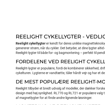
REELIGHT CYKELLYGTER - VEDL
Reelight cykellygter
er kendt for deres unikke magnetteknologi
genererer strøm, når du cykler. Det betyder, at dine lygter altid
Reelight-lygter til både for- og bagmontering – perfekt til pendle
FORDELENE VED REELIGHT CYKEL
Reelight-lygter er populære, fordi de kombinerer sikkerhed, dr
cykelturen. Lygterne er vandtætte, tåler hårdt vejr og har et des
DE MEST POPULÆRE REELIGHT-M
Reelight tilbyder et bredt udvalg af modeller, der dækker for
design med høj synlighed. RL770 og RL721 er populære valg til
af
magnetlygter
for at finde andre lignende løsninger.