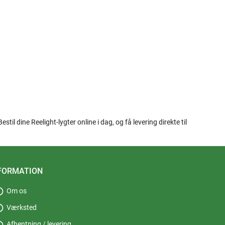
til dine Reelight-lygter online i dag, og få levering direkte til
FORMATION
fo
Om os
fo
Værksted
fo
Afhentning / levering