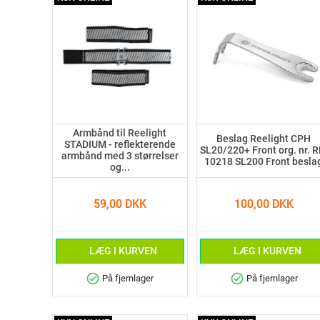
Armbånd til Reelight
Beslag Reelight CPH
STADIUM - reflekterende
SL20/220+ Front org. nr. R
armbånd med 3 størrelser
10218 SL200 Front besla
og...
59,00 DKK
100,00 DKK
LÆG I KURVEN
LÆG I KURVEN
check_circle
check_circle
På fjernlager
På fjernlager