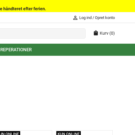
e håndteret efter ferien.
person_outline
Log ind
/
Opret konto
shopping_bag
Kurv
(0)
 REPERATIONER
UN ONLINE
KUN ONLINE