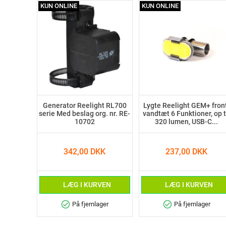
KUN ONLINE
KUN ONLINE
Generator Reelight RL700
Lygte Reelight GEM+ front
serie Med beslag org. nr. RE-
vandtæt 6 Funktioner, op t
10702
320 lumen, USB-C...
342,00 DKK
237,00 DKK
LÆG I KURVEN
LÆG I KURVEN
check_circle
check_circle
På fjernlager
På fjernlager