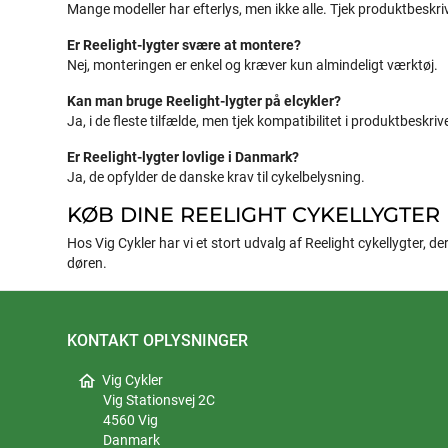
Mange modeller har efterlys, men ikke alle. Tjek produktbeskriv
Er Reelight-lygter svære at montere?
Nej, monteringen er enkel og kræver kun almindeligt værktøj.
Kan man bruge Reelight-lygter på elcykler?
Ja, i de fleste tilfælde, men tjek kompatibilitet i produktbeskriv
Er Reelight-lygter lovlige i Danmark?
Ja, de opfylder de danske krav til cykelbelysning.
KØB DINE REELIGHT CYKELLYGTER
Hos Vig Cykler har vi et stort udvalg af Reelight cykellygter, de
døren.
KONTAKT OPLYSNINGER
home
Vig Cykler
Vig Stationsvej 2C
4560 Vig
Danmark