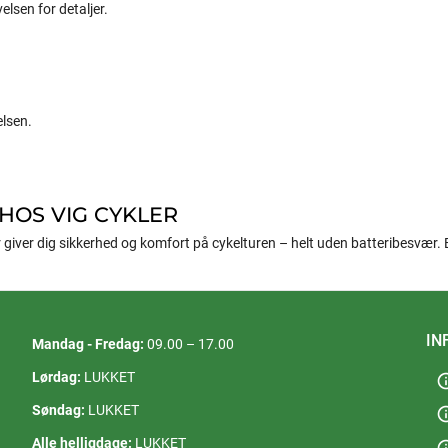
elsen for detaljer.
elsen.
 HOS VIG CYKLER
r giver dig sikkerhed og komfort på cykelturen – helt uden batteribesvær. Bes
IN
Mandag - Fredag:
09.00 – 17.00
Lørdag:
LUKKET
in
Søndag:
LUKKET
in
Alle helligdage:
LUKKET
in