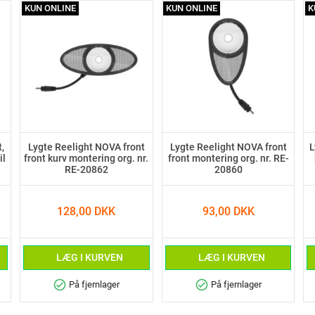
KUN ONLINE
KUN ONLINE
K
,
Lygte Reelight NOVA front
Lygte Reelight NOVA front
L
il
front kurv montering org. nr.
front montering org. nr. RE-
RE-20862
20860
128,00 DKK
93,00 DKK
LÆG I KURVEN
LÆG I KURVEN
check_circle
check_circle
På fjernlager
På fjernlager