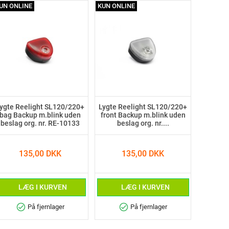
UN ONLINE
KUN ONLINE
ygte Reelight SL120/220+
Lygte Reelight SL120/220+
bag Backup m.blink uden
front Backup m.blink uden
beslag org. nr. RE-10133
beslag org. nr....
135,00 DKK
135,00 DKK
LÆG I KURVEN
LÆG I KURVEN
check_circle
check_circle
På fjernlager
På fjernlager