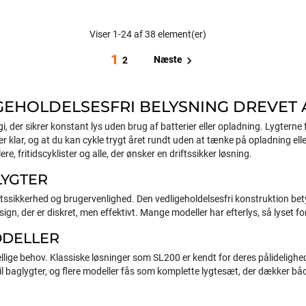
Viser 1-24 af 38 element(er)
1

Næste
2
IGEHOLDELSESFRI BELYSNING DREVET 
, der sikrer konstant lys uden brug af batterier eller opladning. Lygterne
 er klar, og at du kan cykle trygt året rundt uden at tænke på opladning elle
re, fritidscyklister og alle, der ønsker en driftssikker løsning.
LYGTER
iftssikkerhed og brugervenlighed. Den vedligeholdelsesfri konstruktion bet
ign, der er diskret, men effektivt. Mange modeller har efterlys, så lyset for
ODELLER
skellige behov. Klassiske løsninger som SL200 er kendt for deres pålidel
 baglygter, og flere modeller fås som komplette lygtesæt, der dækker båd