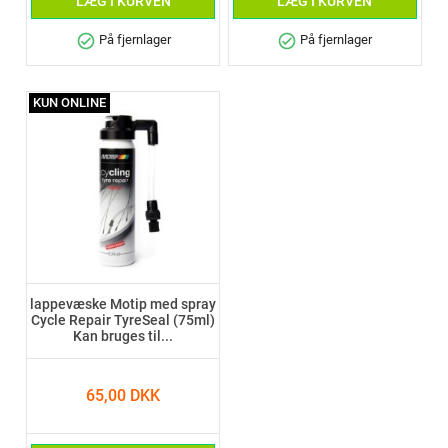
LÆG I KURVEN
LÆG I KURVEN
check_circle
check_circle
På fjernlager
På fjernlager
KUN ONLINE
lappevæske Motip med spray
Cycle Repair TyreSeal (75ml)
Kan bruges til...
65,00 DKK