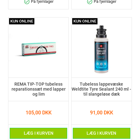
check_circle
check_circle
På fjernlager
På fjernlager
KUN ONLINE
KUN ONLINE
REMA TIP-TOP tubeless
Tubeless lappevæske
reparationssæt med lapper
Weldtite Tyre Sealant 240 ml -
og lim
til slangeløse dæk
105,00 DKK
91,00 DKK
LÆG I KURVEN
LÆG I KURVEN