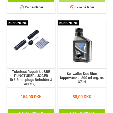
check_circle
cancel
På fjernlager
Ikke på lager
KUN ONLINE
KUN ONLINE
Tubeless Repair kit BBB
Schwalbe Doc Blue
PUNCTUREPLUGGER
lappevæske. 200 ml org. nr.
5x3,5mm plugs Beholder &
3714
værktøj...
154,00 DKK
88,00 DKK