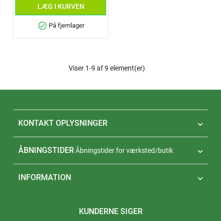
LÆG I KURVEN
check_circle
På fjernlager
Viser 1-9 af 9 element(er)
KONTAKT OPLYSNINGER

ÅBNINGSTIDER
Åbningstider for værksted/butik

INFORMATION

KUNDERNE SIGER