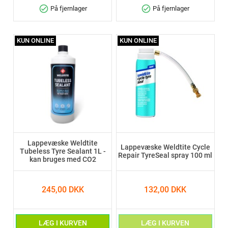
check_circle
check_circle
På fjernlager
På fjernlager
KUN ONLINE
KUN ONLINE
Lappevæske Weldtite
Lappevæske Weldtite Cycle
Tubeless Tyre Sealant 1L -
Repair TyreSeal spray 100 ml
kan bruges med CO2
245,00 DKK
132,00 DKK
LÆG I KURVEN
LÆG I KURVEN