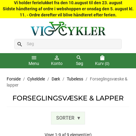
Vi holder ferielukket fra den 10.august til den 23. august
Sidste håndtering af ordre i webshoppen er onsdag den 5. august kl.
11. - Ordre derefter vil blive håndteret efter ferien.
search
menu
person_outline
search
shopping_bag
Menu
Konto
Søg
Kurv
(0)
Forside
Cykeldele
Dæk
Tubeless
Forseglingsvæske &
lapper
FORSEGLINGSVÆSKE & LAPPER
SORTER
Viser 1-9 af 9 element(er)