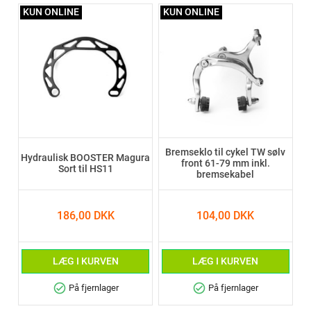
KUN ONLINE
KUN ONLINE
Bremseklo til cykel TW sølv
Hydraulisk BOOSTER Magura
front 61-79 mm inkl.
Sort til HS11
bremsekabel
186,00 DKK
104,00 DKK
LÆG I KURVEN
LÆG I KURVEN
check_circle
check_circle
På fjernlager
På fjernlager