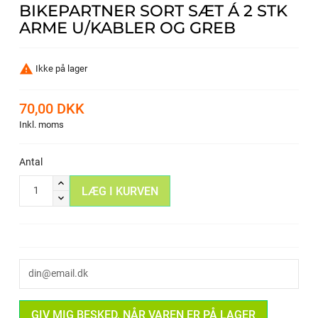
BIKEPARTNER SORT SÆT Á 2 STK
ARME U/KABLER OG GREB

Ikke på lager
70,00 DKK
Inkl. moms
Antal
LÆG I KURVEN
GIV MIG BESKED, NÅR VAREN ER PÅ LAGER