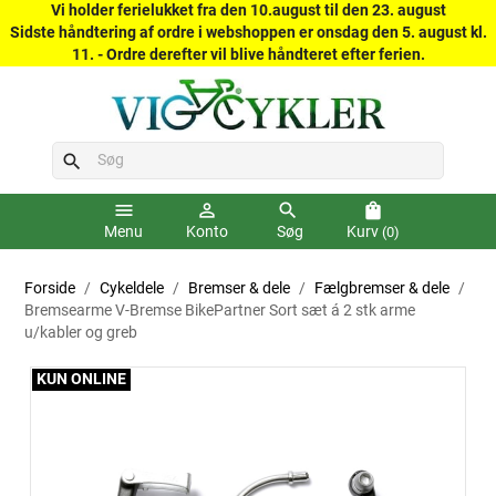
Vi holder ferielukket fra den 10.august til den 23. august
Sidste håndtering af ordre i webshoppen er onsdag den 5. august kl.
11. - Ordre derefter vil blive håndteret efter ferien.
search
menu
person_outline
search
shopping_bag
Menu
Konto
Søg
Kurv
(0)
Forside
Cykeldele
Bremser & dele
Fælgbremser & dele
Bremsearme V-Bremse BikePartner Sort sæt á 2 stk arme
u/kabler og greb
KUN ONLINE