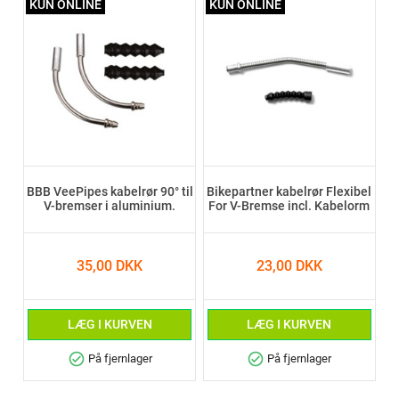
KUN ONLINE
KUN ONLINE
BBB VeePipes kabelrør 90° til
Bikepartner kabelrør Flexibel
V-bremser i aluminium.
For V-Bremse incl. Kabelorm
35,00 DKK
23,00 DKK
LÆG I KURVEN
LÆG I KURVEN
check_circle
check_circle
På fjernlager
På fjernlager