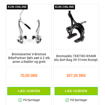
KUN ONLINE
KUN ONLINE
Bremsearme V-Bremse
Bremseklo TEKTRO R540R
BikePartner Sølv sæt á 2 stk
Alu Sort Bag 39-51mm Kompl.
arme u/kabler og greb
70,00 DKK
307,00 DKK
LÆG I KURVEN
LÆG I KURVEN
check_circle
check_circle
På fjernlager
På fjernlager