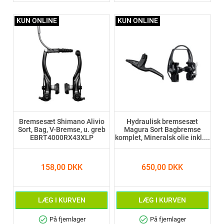
KUN ONLINE
KUN ONLINE
Bremsesæt Shimano Alivio
Hydraulisk bremsesæt
Sort, Bag, V-Bremse, u. greb
Magura Sort Bagbremse
EBRT4000RX43XLP
komplet, Mineralsk olie inkl....
158,00 DKK
650,00 DKK
LÆG I KURVEN
LÆG I KURVEN
check_circle
check_circle
På fjernlager
På fjernlager