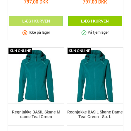
797,00 DKK
797,00 DKK
LÆG I KURVEN
LÆG I KURVEN
cancel
check_circle
Ikke på lager
På fjernlager
KUN ONLINE
KUN ONLINE
Regnjakke BASIL Skane M
Regnjakke BASIL Skane Dame
dame Teal Green
Teal Green - Str. L