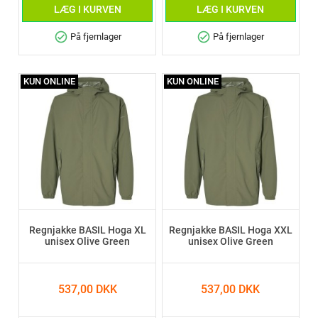
LÆG I KURVEN
LÆG I KURVEN
check_circle
check_circle
På fjernlager
På fjernlager
KUN ONLINE
KUN ONLINE
Regnjakke BASIL Hoga XL
Regnjakke BASIL Hoga XXL
unisex Olive Green
unisex Olive Green
537,00 DKK
537,00 DKK