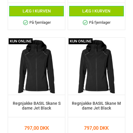
LÆG I KURVEN
LÆG I KURVEN
check_circle
check_circle
På fjernlager
På fjernlager
KUN ONLINE
KUN ONLINE
Regnjakke BASIL Skane S
Regnjakke BASIL Skane M
dame Jet Black
dame Jet Black
797,00 DKK
797,00 DKK