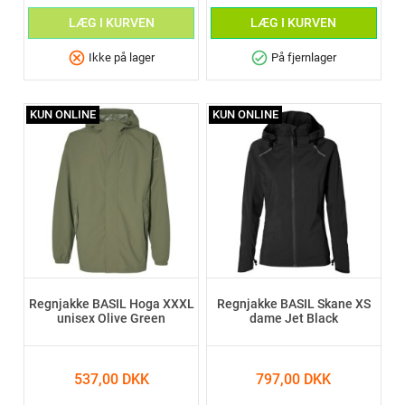
LÆG I KURVEN
LÆG I KURVEN
cancel
check_circle
Ikke på lager
På fjernlager
KUN ONLINE
KUN ONLINE
Regnjakke BASIL Hoga XXXL
Regnjakke BASIL Skane XS
unisex Olive Green
dame Jet Black
537,00 DKK
797,00 DKK