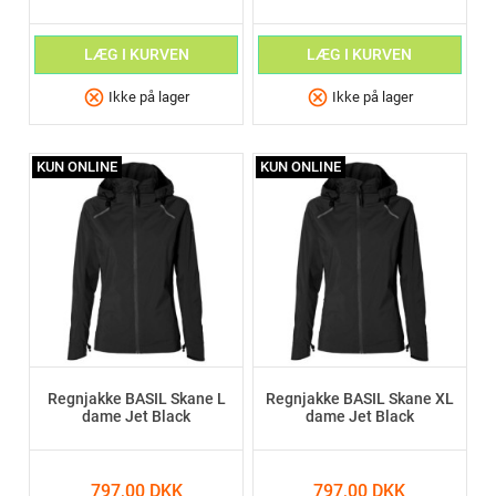
LÆG I KURVEN
LÆG I KURVEN
cancel
cancel
Ikke på lager
Ikke på lager
KUN ONLINE
KUN ONLINE
Regnjakke BASIL Skane L
Regnjakke BASIL Skane XL
dame Jet Black
dame Jet Black
797,00 DKK
797,00 DKK