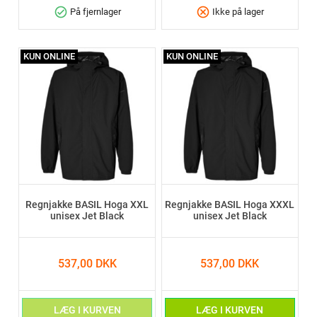
check_circle
cancel
På fjernlager
Ikke på lager
KUN ONLINE
KUN ONLINE
Regnjakke BASIL Hoga XXL
Regnjakke BASIL Hoga XXXL
unisex Jet Black
unisex Jet Black
537,00 DKK
537,00 DKK
LÆG I KURVEN
LÆG I KURVEN