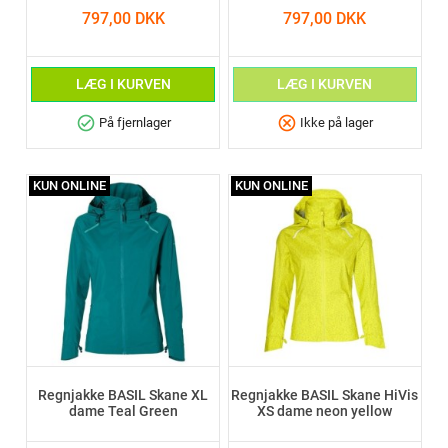
797,00 DKK
797,00 DKK
LÆG I KURVEN
LÆG I KURVEN
check_circle
cancel
På fjernlager
Ikke på lager
KUN ONLINE
KUN ONLINE
Regnjakke BASIL Skane XL
Regnjakke BASIL Skane HiVis
dame Teal Green
XS dame neon yellow