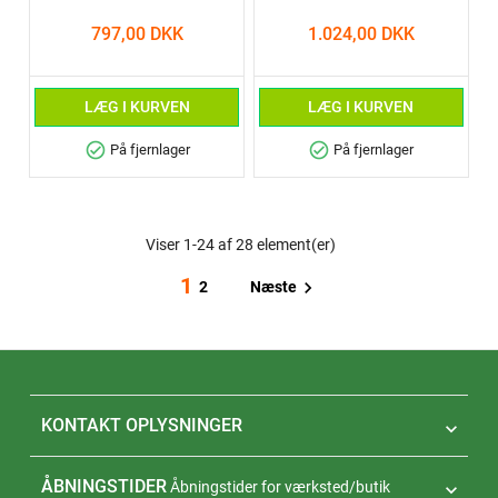
797,00 DKK
1.024,00 DKK
LÆG I KURVEN
LÆG I KURVEN
check_circle
check_circle
På fjernlager
På fjernlager
Viser 1-24 af 28 element(er)
1

Næste
2
KONTAKT OPLYSNINGER

ÅBNINGSTIDER
Åbningstider for værksted/butik
