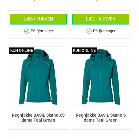
LÆG I KURVEN
LÆG I KURVEN
check_circle
check_circle
På fjernlager
På fjernlager
KUN ONLINE
KUN ONLINE
Regnjakke BASIL Skane XS
Regnjakke BASIL Skane S
dame Teal Green
dame Teal Green