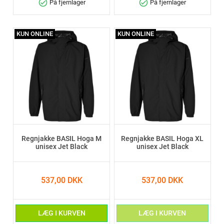
check_circle
check_circle
På fjernlager
På fjernlager
KUN ONLINE
KUN ONLINE
Regnjakke BASIL Hoga M
Regnjakke BASIL Hoga XL
unisex Jet Black
unisex Jet Black
537,00 DKK
537,00 DKK
LÆG I KURVEN
LÆG I KURVEN