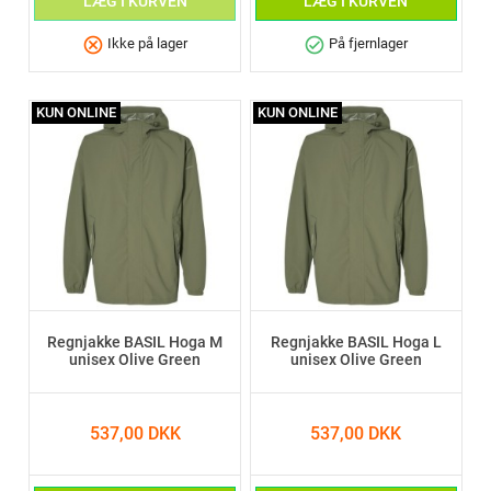
LÆG I KURVEN
LÆG I KURVEN
cancel
check_circle
Ikke på lager
På fjernlager
KUN ONLINE
KUN ONLINE
Regnjakke BASIL Hoga M
Regnjakke BASIL Hoga L
unisex Olive Green
unisex Olive Green
537,00 DKK
537,00 DKK