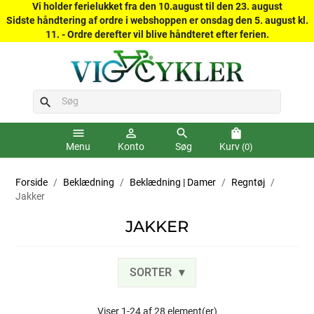
Vi holder ferielukket fra den 10.august til den 23. august
Sidste håndtering af ordre i webshoppen er onsdag den 5. august kl.
11. - Ordre derefter vil blive håndteret efter ferien.
search
menu
person_outline
search
shopping_bag
Menu
Konto
Søg
Kurv
(0)
Forside
Beklædning
Beklædning | Damer
Regntøj
Jakker
JAKKER
SORTER
Viser 1-24 af 28 element(er)