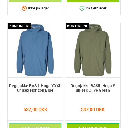
cancel
check_circle
Ikke på lager
På fjernlager
KUN ONLINE
KUN ONLINE
Regnjakke BASIL Hoga XXXL
Regnjakke BASIL Hoga S
unisex Horizon Blue
unisex Olive Green
537,00 DKK
537,00 DKK