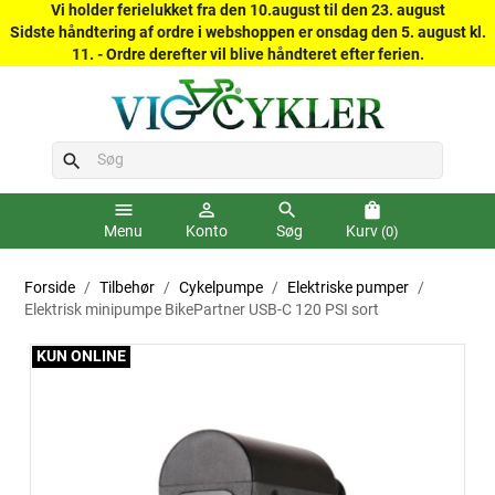
Vi holder ferielukket fra den 10.august til den 23. august
Sidste håndtering af ordre i webshoppen er onsdag den 5. august kl.
11. - Ordre derefter vil blive håndteret efter ferien.
search
menu
person_outline
search
shopping_bag
Menu
Konto
Søg
Kurv
(0)
Forside
Tilbehør
Cykelpumpe
Elektriske pumper
Elektrisk minipumpe BikePartner USB-C 120 PSI sort
KUN ONLINE