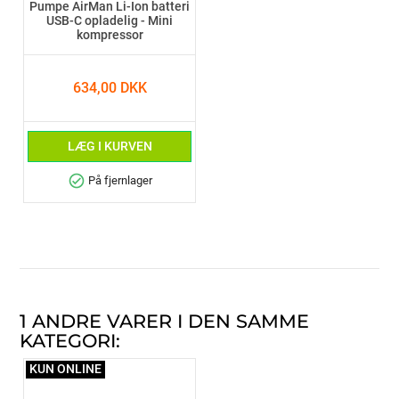
Pumpe AirMan Li-Ion batteri
USB-C opladelig - Mini
kompressor
634,00 DKK
LÆG I KURVEN
check_circle
På fjernlager
1 ANDRE VARER I DEN SAMME
KATEGORI:
KUN ONLINE