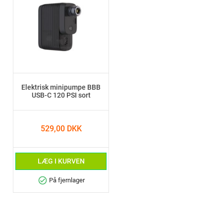
Elektrisk minipumpe BBB
USB-C 120 PSI sort
529,00 DKK
LÆG I KURVEN
check_circle
På fjernlager