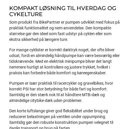
KOMPAKT LØSNING TIL HVERDAG OG
CYKELTURE
Som produkt fra BikePartner er pumpen udviklet med fokus på
praktisk funktionalitet og nem anvendelse. Den kompakte
størrelse gør den ideel som fast udstyr på cyklen eller som
ekstra sikkerhed på længere ture.
For mange cyklister er korrekt dæktryk noget, der ofte bliver
udsat, fordi en almindelig håndpumpe kan være besværlig eller
tidskrævende. Med en elektrisk minipumpe bliver det langt
nemmere hurtigt at kontrollere og justere trykket, hvilket i
praksis kan forbedre både komfort og køreegenskaber.
Pumpen er især praktisk til racercykler og gravelbikes, hvor
korrekt PSI har stor betydning for både fart og komfort.
Samtidig er den stærk nok til at håndtere MTB-dæk og
almindelige citybike-dæk uden problemer.
Den korte luftslange giver god fleksibilitet under brug og
reducerer belastningen på ventilen under oppumpning.
Samtidig gør den robuste konstruktion pumpen velegnet til
daglig transport og brug på farten.