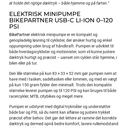
at holde det rigtige dæktryk – både hjemme og på farten."
ELEKTRISK MINIPUMPE
BIKEPARTNER USB-C LI-ION 0–120
PSI
BikePartner
elektrisk minipumpe er en kompakt og
genopladelig løsning til cyklister, der ønsker hurtig og enkel
oppumpning uden brug af håndkraft. Pumpen er udviklet til
både hverdagscyklister og motionister, som vil kunne justere
dæktryk hurtigt og præcist – uanset om cyklen står hjemme, i
bilen eller på tur.
Den lille størrelse på kun 83 × 33 × 52 mm gør pumpen nem at
have med i tasken, sadeltasken eller lommen, og med en vægt
på kun 150 gram fylder den minimalt. Trods den kompakte
størrelse leverer pumpen op til 120 PSI og kan bruges til både
racercykler, MTB, citybikes og meget mere.
Pumpen er udstyret med digital trykmåler og understøtter
både bar og PSI, så du nemt kan aflæse og justere trykket
præcist efter behov. Det gør det lettere at ramme det korrekte
dæktryk og dermed opnå bedre komfort, lavere rullemodstand