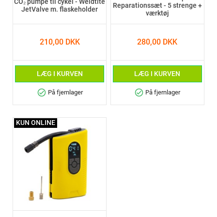
CO₂ pumpe til cykel - Weldtite
Reparationssæt - 5 strenge +
JetValve m. flaskeholder
værktøj
210,00 DKK
280,00 DKK
LÆG I KURVEN
LÆG I KURVEN
check_circle
check_circle
På fjernlager
På fjernlager
KUN ONLINE