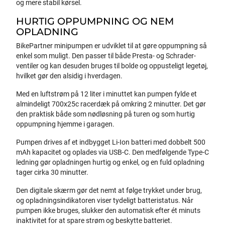
og mere stabil kørsel.
HURTIG OPPUMPNING OG NEM
OPLADNING
BikePartner minipumpen er udviklet til at gøre oppumpning så
enkel som muligt. Den passer til både Presta- og Schrader-
ventiler og kan desuden bruges til bolde og oppusteligt legetøj,
hvilket gør den alsidig i hverdagen.
Med en luftstrøm på 12 liter i minuttet kan pumpen fylde et
almindeligt 700x25c racerdæk på omkring 2 minutter. Det gør
den praktisk både som nødløsning på turen og som hurtig
oppumpning hjemme i garagen.
Pumpen drives af et indbygget Li-Ion batteri med dobbelt 500
mAh kapacitet og oplades via USB-C. Den medfølgende Type-C
ledning gør opladningen hurtig og enkel, og en fuld opladning
tager cirka 30 minutter.
Den digitale skærm gør det nemt at følge trykket under brug,
og opladningsindikatoren viser tydeligt batteristatus. Når
pumpen ikke bruges, slukker den automatisk efter ét minuts
inaktivitet for at spare strøm og beskytte batteriet.