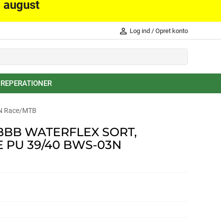
. august
person_outline
Log ind
/
Opret konto
 REPERATIONER
3N Race/MTB
BB WATERFLEX SORT,
 PU 39/40 BWS-03N