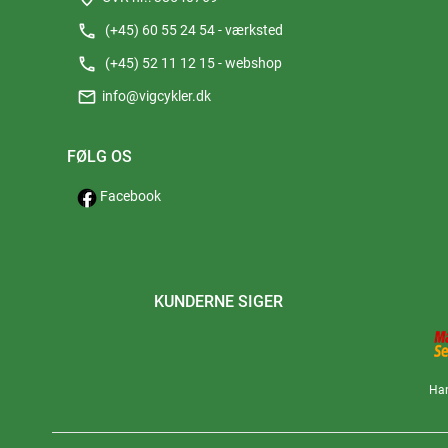
phone
(+45) 60 55 24 54 - værksted
phone
(+45) 52 11 12 15 - webshop
mail
info@vigcykler.dk
FØLG OS
Facebook
KUNDERNE SIGER
Han