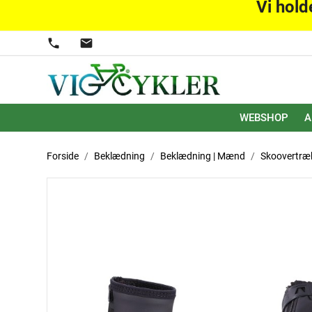
Vi hold
phone
mail
WEBSHOP
A
Forside
Beklædning
Beklædning | Mænd
Skoovertræ