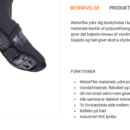
BESKRIVELSE
PRODUKT
Waterflex yder dig beskyttelse i
materiale består af polyurethang
giver det højeste niveau af vand
tåspids og hæl giver ekstra styrk
FUNKTIONER
WaterFlex materiale, ydre 
Vandafvisende, fleksibel og
38 mm bred velcro-rem giver 
Alle sømme er dækket indv
To forstærkede dele mellem 
Refleks på hæl
Industriel YKK lynlås