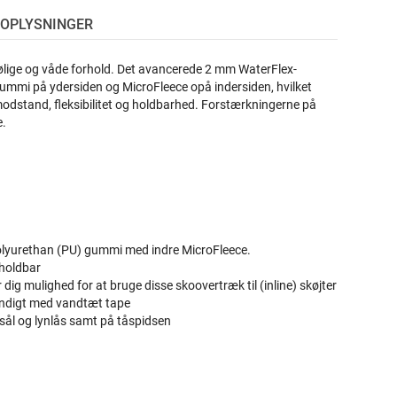
OPLYSNINGER
 kølige og våde forhold. Det avancerede 2 mm WaterFlex-
ummi på ydersiden og MicroFleece opå indersiden, hvilket
modstand, fleksibilitet og holdbarhed. Forstærkningerne på
e.
polyurethan (PU) gummi med indre MicroFleece.
 holdbar
dig mulighed for at bruge disse skoovertræk til (inline) skøjter
endigt med vandtæt tape
sål og lynlås samt på tåspidsen