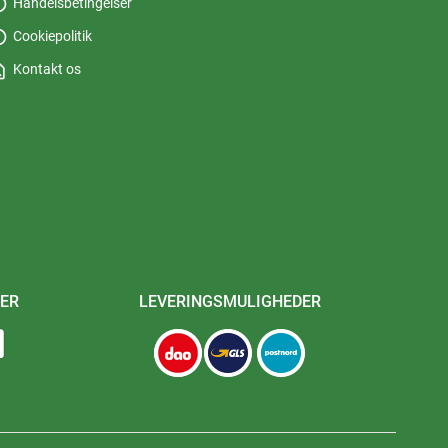
fo
Handelsbetingelser
fo
Cookiepolitik
_page
Kontakt os
ER
LEVERINGSMULIGHEDER