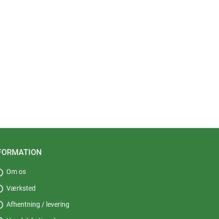
FORMATION
fo
Om os
fo
Værksted
fo
Afhentning / levering