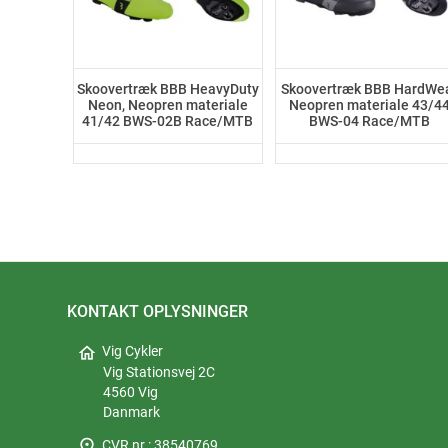
Skoovertræk BBB HeavyDuty
Skoovertræk BBB HardWe
Neon, Neopren materiale
Neopren materiale 43/4
41/42 BWS-02B Race/MTB
BWS-04 Race/MTB
KONTAKT OPLYSNINGER
home
Vig Cykler
Vig Stationsvej 2C
4560 Vig
Danmark
place
CVR nr.: 38540769