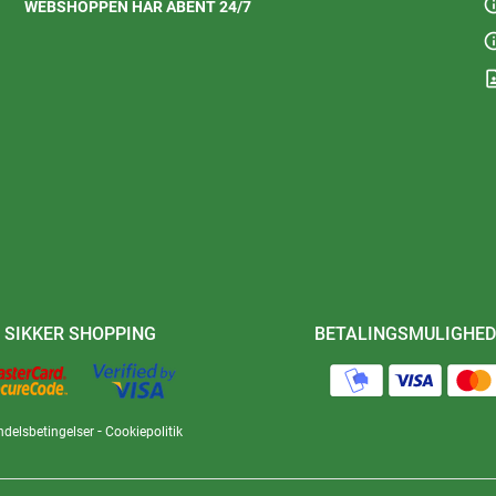
in
WEBSHOPPEN HAR ÅBENT 24/7
in
contact
SIKKER SHOPPING
BETALINGSMULIGHED
-
delsbetingelser
Cookiepolitik