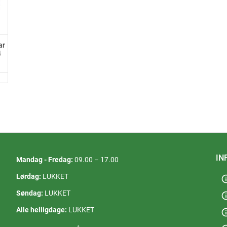
ar
4
IN
Mandag - Fredag:
09.00 – 17.00
Lørdag:
LUKKET
in
Søndag:
LUKKET
in
Alle helligdage:
LUKKET
in