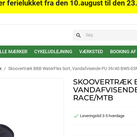
er ferielukket fra den 10.august til den 23
search
LLE MÆRKER
CYKELUDLEJNING
VÆRKSTED
BOOKING AF
k
Skoovertræk BBB WaterFlex Sort, Vandafvisende PU 39/40 BWS-0
SKOOVERTRÆK B
VANDAFVISENDE
RACE/MTB

Leveringstid 3-5 hverdage