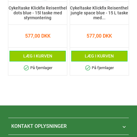
Cykeltaske Klickfix Reisenthel
Cykeltaske Klickfix Reisenthel
dots blue - 15l taske med
jungle space blue - 15 L taske
styrmontering
med...
577,00 DKK
577,00 DKK
LÆG I KURVEN
LÆG I KURVEN
check_circle
check_circle
På fjernlager
På fjernlager
KONTAKT OPLYSNINGER
