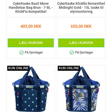
Cykeltaske Basil Move
Cykeltaske Klickfix Reisenthel
Handlebar Bag Brun - 7-8L -
Midnight Gold - 15L taske til
KlickFix kompatibel
styrmontering
405,00 DKK
650,00 DKK
LÆG I KURVEN
LÆG I KURVEN
check_circle
check_circle
På fjernlager
På fjernlager
KUN ONLINE
KUN ONLINE