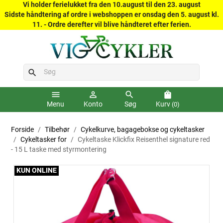
Vi holder ferielukket fra den 10.august til den 23. august
Sidste håndtering af ordre i webshoppen er onsdag den 5. august kl.
11. - Ordre derefter vil blive håndteret efter ferien.
search
menu
person_outline
search
shopping_bag
Menu
Konto
Søg
Kurv
(0)
Forside
Tilbehør
Cykelkurve, bagagebokse og cykeltasker
Cykeltasker for
Cykeltaske Klickfix Reisenthel signature red
- 15 L taske med styrmontering
KUN ONLINE