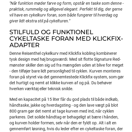
"Når funktion møder farve og form, opstår en taske som denne -
praktisk, rummelig og alligevel elegant. Perfekt til dig, der gerne
vil have en cykelkurv foran, som både fungerer til hverdag og
giver lidt ekstra stil på cykelturen."
STILFULD OG FUNKTIONEL
CYKELTASKE FORAN MED KLICKFIX-
ADAPTER
Denne Reisenthel cykelkurv med Klickfix kobling kombinerer
tysk design med høj brugsværdi. Med sit flotte Signature Red-
mønster skiller den sig ud fra mængden uden at blive for meget
- den tilføjer bare lidt personlighed til cyklen. Kurven monteres
foran på styret via det gennemtestede Klickfix-system, som gør
det hurtigt og nemt at klikke kurven af og på. Du behøver
hverken værktøj eller teknisk snilde.
Med en kapacitet på 15 liter får du god plads til både indkøb,
håndtaske, jakke og hverdagsting - og den lave vægt på blot
800 gram gør det nemt at tage kurven med ind, når cyklen
parkeres. Det solide håndtag er behageligt at bære i hånden,
og kurven holder formen, selv når den er fyldt op. Alt i alt en
gennemført løsning, hvis du leder efter en cykeltaske foran, der