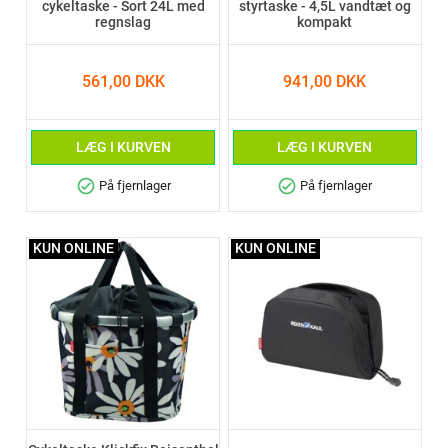
cykeltaske - Sort 24L med
styrtaske - 4,5L vandtæt og
regnslag
kompakt
561,00 DKK
941,00 DKK
LÆG I KURVEN
LÆG I KURVEN
check_circle
check_circle
På fjernlager
På fjernlager
KUN ONLINE
KUN ONLINE