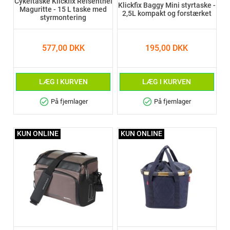
Cykeltaske Klickfix Reisenthel
Klickfix Baggy Mini styrtaske -
Maguritte - 15 L taske med
2,5L kompakt og forstærket
styrmontering
577,00 DKK
195,00 DKK
LÆG I KURVEN
LÆG I KURVEN
check_circle
check_circle
På fjernlager
På fjernlager
KUN ONLINE
KUN ONLINE