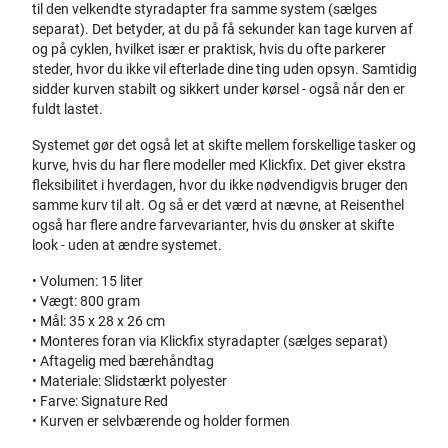
til den velkendte styradapter fra samme system (sælges
separat). Det betyder, at du på få sekunder kan tage kurven af
og på cyklen, hvilket især er praktisk, hvis du ofte parkerer
steder, hvor du ikke vil efterlade dine ting uden opsyn. Samtidig
sidder kurven stabilt og sikkert under kørsel - også når den er
fuldt lastet.
Systemet gør det også let at skifte mellem forskellige tasker og
kurve, hvis du har flere modeller med Klickfix. Det giver ekstra
fleksibilitet i hverdagen, hvor du ikke nødvendigvis bruger den
samme kurv til alt. Og så er det værd at nævne, at Reisenthel
også har flere andre farvevarianter, hvis du ønsker at skifte
look - uden at ændre systemet.
• Volumen: 15 liter
• Vægt: 800 gram
• Mål: 35 x 28 x 26 cm
• Monteres foran via Klickfix styradapter (sælges separat)
• Aftagelig med bærehåndtag
• Materiale: Slidstærkt polyester
• Farve: Signature Red
• Kurven er selvbærende og holder formen