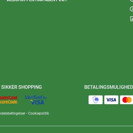
in
contact
SIKKER SHOPPING
BETALINGSMULIGHED
-
delsbetingelser
Cookiepolitik