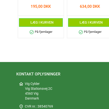
195,00 DKK
634,00 DKK
LÆG I KURVEN
LÆG I KURVEN
check_circle
check_circle
På fjernlager
På fjernlager
KONTAKT OPLYSNINGER
home
Vig Cykler
Vig Stationsvej 2C
4560 Vig
Danmark
place
CVR nr.: 38540769