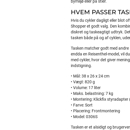
bymiljø eller på stier.
HVEM PASSER TASK
Hvis du cykler dagligt eller blot 
Shopper et godt valg. Den kombin
diskret og taskeagtigt udtryk. Det
tasken både på og af cyklen, uden
Tasken matcher godt med andre Kli
endda en Reisenthel-model, vil d
med cykler, hvor det giver mening
indstigning.
• Mål: 38 x 26 x 24 cm
• Vægt: 820 g
• Volume: 17 liter
• Maks. belastning: 7 kg
• Montering: Klickfix styradapter
• Farve: Sort
• Placering: Frontmontering
• Model: 0306S
Tasken er et alsidigt og brugervenl