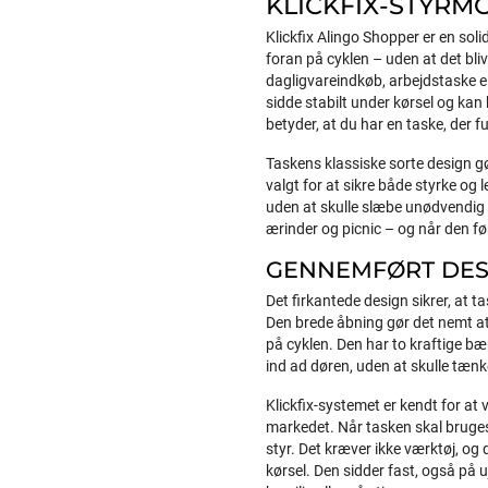
KLICKFIX-STYRM
Klickfix Alingo Shopper er en soli
foran på cyklen – uden at det bli
dagligvareindkøb, arbejdstaske ell
sidde stabilt under kørsel og kan 
betyder, at du har en taske, der 
Taskens klassiske sorte design g
valgt for at sikre både styrke og
uden at skulle slæbe unødvendig 
ærinder og picnic – og når den f
GENNEMFØRT DES
Det firkantede design sikrer, at ta
Den brede åbning gør det nemt at
på cyklen. Den har to kraftige bæ
ind ad døren, uden at skulle tænk
Klickfix-systemet er kendt for a
markedet. Når tasken skal bruges
styr. Det kræver ikke værktøj, og
kørsel. Den sidder fast, også på 