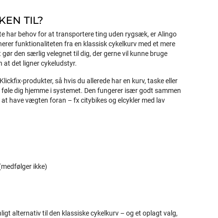
EN TIL?
ofte har behov for at transportere ting uden rygsæk, er Alingo
erer funktionaliteten fra en klassisk cykelkurv med et mere
 gør den særlig velegnet til dig, der gerne vil kunne bruge
 at det ligner cykeludstyr.
ckfix-produkter, så hvis du allerede har en kurv, taske eller
u føle dig hjemme i systemet. Den fungerer især godt sammen
 at have vægten foran – fx citybikes og elcykler med lav
 (medfølger ikke)
igt alternativ til den klassiske cykelkurv – og et oplagt valg,