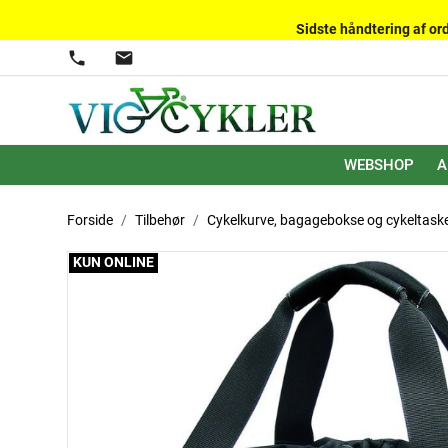
Sidste håndtering af ord
phone
mail
WEBSHOP
A
Forside
Tilbehør
Cykelkurve, bagagebokse og cykeltask
KUN ONLINE