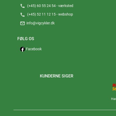
phone
(+45) 60 55 24 54 - værksted
phone
(+45) 52 11 12 15 - webshop
mail
info@vigcykler.dk
FØLG OS
Facebook
KUNDERNE SIGER
Han