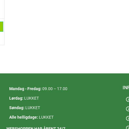
IN
Mandag - Fredag:
09.00 – 17.00
Lørdag:
LUKKET
in
Søndag:
LUKKET
in
Alle helligdage:
LUKKET
in
in
WEBSHOPPEN HAR ÅBENT 24/7