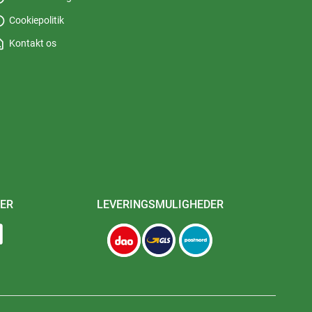
fo
Cookiepolitik
_page
Kontakt os
ER
LEVERINGSMULIGHEDER