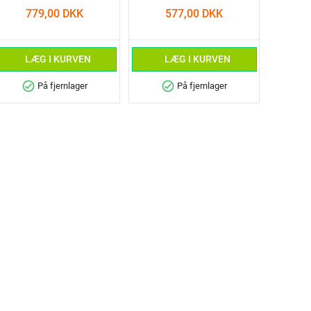
779,00 DKK
577,00 DKK
LÆG I KURVEN
LÆG I KURVEN
check_circle
check_circle
På fjernlager
På fjernlager