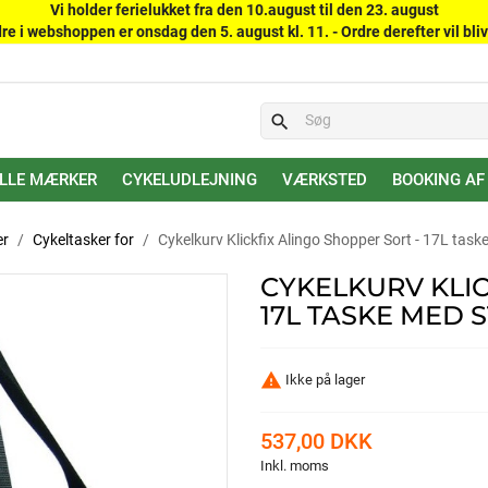
Vi holder ferielukket fra den 10.august til den 23. august
re i webshoppen er onsdag den 5. august kl. 11. - Ordre derefter vil bliv
search
LLE MÆRKER
CYKELUDLEJNING
VÆRKSTED
BOOKING AF
er
Cykeltasker for
Cykelkurv Klickfix Alingo Shopper Sort - 17L tas
CYKELKURV KLIC
17L TASKE MED

Ikke på lager
537,00 DKK
Inkl. moms