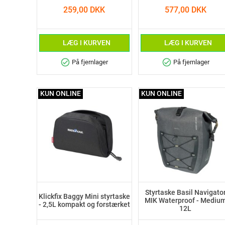
259,00 DKK
577,00 DKK
LÆG I KURVEN
LÆG I KURVEN
check_circle
check_circle
På fjernlager
På fjernlager
KUN ONLINE
KUN ONLINE
Styrtaske Basil Navigato
Klickfix Baggy Mini styrtaske
MIK Waterproof - Mediu
- 2,5L kompakt og forstærket
12L