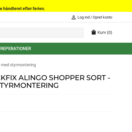
e håndteret efter ferien.
person_outline
Log ind
/
Opret konto
shopping_bag
Kurv
(0)
 REPERATIONER
ke med styrmontering
KFIX ALINGO SHOPPER SORT -
 STYRMONTERING