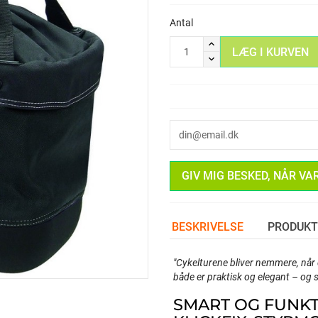
Antal
LÆG I KURVEN
GIV MIG BESKED, NÅR VA
BESKRIVELSE
PRODUKT
"Cykelturene bliver nemmere, når 
både er praktisk og elegant – og s
SMART OG FUNKT