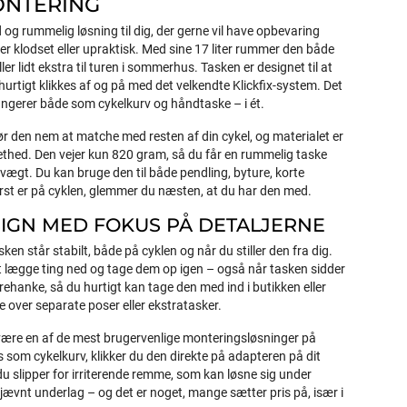
ONTERING
d og rummelig løsning til dig, der gerne vil have opbevaring
ver klodset eller upraktisk. Med sine 17 liter rummer den både
er lidt ekstra til turen i sommerhus. Tasken er designet til at
hurtigt klikkes af og på med det velkendte Klickfix-system. Det
fungerer både som cykelkurv og håndtaske – i ét.
ør den nem at matche med resten af din cykel, og materialet er
 lethed. Den vejer kun 820 gram, så du får en rummelig taske
vægt. Du kan bruge den til både pendling, byture, korte
ørst er på cyklen, glemmer du næsten, at du har den med.
IGN MED FOKUS PÅ DETALJERNE
sken står stabilt, både på cyklen og når du stiller den fra dig.
 lægge ting ned og tage dem op igen – også når tasken sidder
rehanke, så du hurtigt kan tage den med ind i butikken eller
e over separate poser eller ekstratasker.
t være en af de mest brugervenlige monteringsløsninger på
 som cykelkurv, klikker du den direkte på adapteren på dit
 du slipper for irriterende remme, som kan løsne sig under
ujævnt underlag – og det er noget, mange sætter pris på, især i