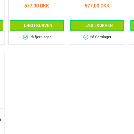
577,00 DKK
577,00 DKK
LÆG I KURVEN
LÆG I KURVEN
check_circle
check_circle
På fjernlager
På fjernlager
r
m