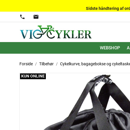
Sidste håndtering af ord
phone
mail
WEBSHOP
A
Forside
Tilbehør
Cykelkurve, bagagebokse og cykeltask
KUN ONLINE