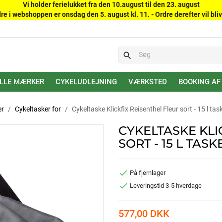
Vi holder ferielukket fra den 10.august til den 23. august
re i webshoppen er onsdag den 5. august kl. 11. - Ordre derefter vil bliv
search
LLE MÆRKER
CYKELUDLEJNING
VÆRKSTED
BOOKING AF
er
Cykeltasker for
Cykeltaske Klickfix Reisenthel Fleur sort - 15 l t
CYKELTASKE KLI
SORT - 15 L TA

På fjernlager

Leveringstid 3-5 hverdage
577,00 DKK