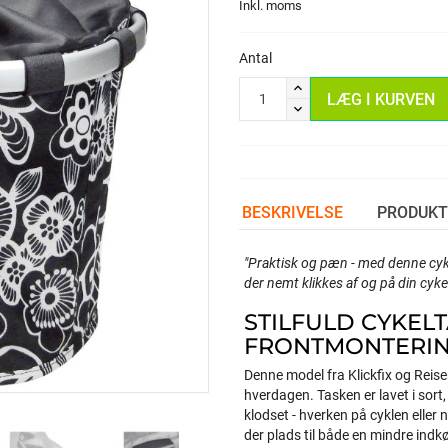
Inkl. moms
Antal
LÆG I KURVEN
BESKRIVELSE
PRODUKT
"Praktisk og pæn - med denne cyke
der nemt klikkes af og på din cykel
STILFULD CYKELT
FRONTMONTERI
Denne model fra Klickfix og Reisen
hverdagen. Tasken er lavet i sort,
klodset - hverken på cyklen eller
der plads til både en mindre indkøb