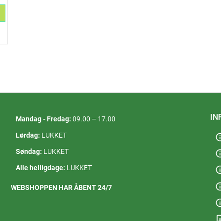
IN
Mandag - Fredag:
09.00 – 17.00
Lørdag:
LUKKET
in
Søndag:
LUKKET
in
Alle helligdage:
LUKKET
in
in
WEBSHOPPEN HAR ÅBENT 24/7
in
contact