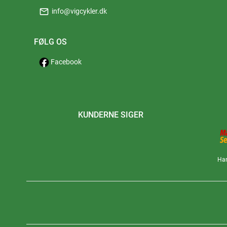
mail
info@vigcykler.dk
FØLG OS
Facebook
KUNDERNE SIGER
Han