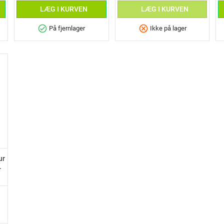
LÆG I KURVEN
LÆG I KURVEN
check_circle
cancel
På fjernlager
Ikke på lager
ur
.