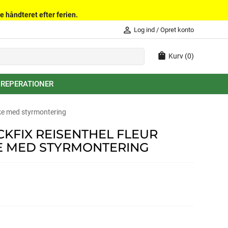
e håndteret efter ferien.
person_outline
Log ind
/
Opret konto
shopping_bag
Kurv
(0)
 REPERATIONER
aske med styrmontering
CKFIX REISENTHEL FLEUR
SKE MED STYRMONTERING