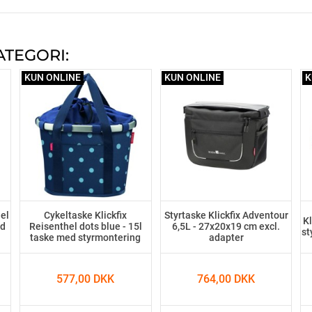
ATEGORI:
KUN ONLINE
KUN ONLINE
K
hel
Cykeltaske Klickfix
Styrtaske Klickfix Adventour
K
ed
Reisenthel dots blue - 15l
6,5L - 27x20x19 cm excl.
st
taske med styrmontering
adapter
577,00 DKK
764,00 DKK