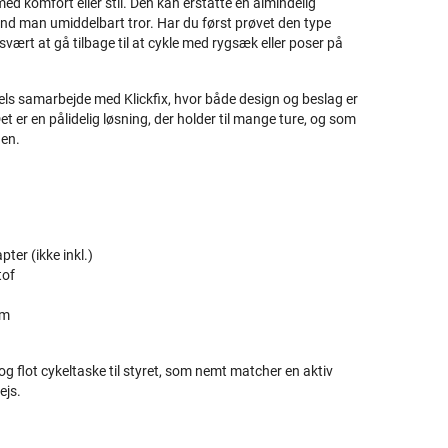
d komfort eller stil. Den kan erstatte en almindelig
end man umiddelbart tror. Har du først prøvet den type
svært at gå tilbage til at cykle med rygsæk eller poser på
els samarbejde med Klickfix, hvor både design og beslag er
er en pålidelig løsning, der holder til mange ture, og som
gen.
ter (ikke inkl.)
tof
em
 og flot cykeltaske til styret, som nemt matcher en aktiv
ejs.