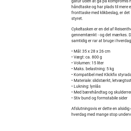
gåtur uden at gå på kompromis me
håndtaske og har plads til mere 
fronttaske med klikbeslag, er det 
styret.
Cykeltasken er en del af Reisenth
gennemtænkt - og det mærkes. Det 
samtidig er rar at bruge i hverda
• Mål: 35 x 28 x 26 cm
• Vægt: ca. 800 g
• Volumen: 15 liter
• Maks. belastning: 5 kg
• Kompatibel med Klickfix styradap
• Materiale: slidstærkt, letvægtss
• Lukning: lynlås
• Med bærehåndtag og skulderr
• Stiv bund og formstabile sider
Afslutningsvis er dette en alsidig
hverdag med mange stop underv