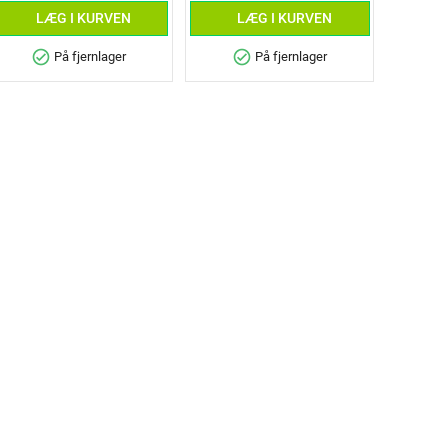
LÆG I KURVEN
LÆG I KURVEN
check_circle
check_circle
På fjernlager
På fjernlager