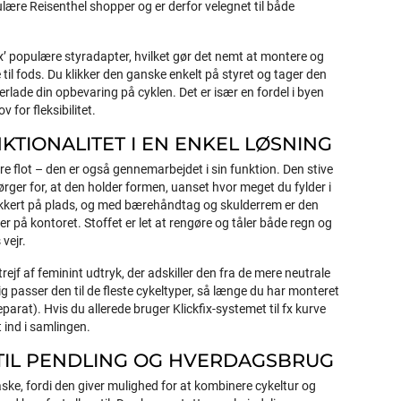
ulære Reisenthel shopper og er derfor velegnet til både
x’ populære styradapter, hvilket gør det nemt at montere og
til fods. Du klikker den ganske enkelt på styret og tager den
lade din opbevaring på cyklen. Det er især en fordel i byen
v for fleksibilitet.
TIONALITET I EN ENKEL LØSNING
re flot – den er også gennemarbejdet i sin funktion. Den stive
ger for, at den holder formen, uanset hvor meget du fylder i
ikkert på plads, og med bærehåndtag og skulderrem er den
er på kontoret. Stoffet er let at rengøre og tåler både regn og
 vejr.
rejf af feminint udtryk, der adskiller den fra de mere neutrale
 passer den til de fleste cykeltyper, så længe du har monteret
parat). Hvis du allerede bruger Klickfix-systemet til fx kurve
t ind i samlingen.
TIL PENDLING OG HVERDAGSBRUG
ke, fordi den giver mulighed for at kombinere cykeltur og