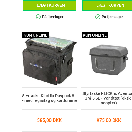
LÆG I KURVEN
LÆG I KURVEN
check_circle
check_circle
På fjernlager
På fjernlager
KUN ONLINE
KUN ONLINE
Styrtaske KLICKfix Avento
Styrtaske Klickfix Daypack 8L
Grå 5,5L - Vandtæt (ekskl
- med regnslag og kortlomme
adapter)
585,00 DKK
975,00 DKK