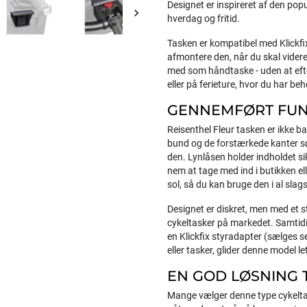
Designet er inspireret af den pop

hverdag og fritid.
Tasken er kompatibel med Klickfi
afmontere den, når du skal videre 
med som håndtaske - uden at efter
eller på ferieture, hvor du har beho
GENNEMFØRT FUNK
Reisenthel Fleur tasken er ikke ba
bund og de forstærkede kanter sør
den. Lynlåsen holder indholdet s
nem at tage med ind i butikken ell
sol, så du kan bruge den i al slags
Designet er diskret, men med et st
cykeltasker på markedet. Samtidig
en Klickfix styradapter (sælges se
eller tasker, glider denne model le
EN GOD LØSNING 
Mange vælger denne type cykeltas