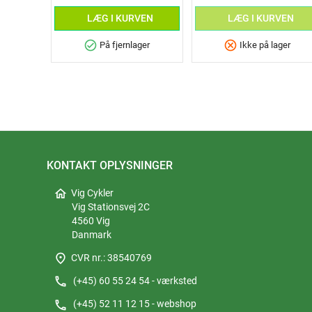
LÆG I KURVEN
LÆG I KURVEN
check_circle
cancel
På fjernlager
Ikke på lager
KONTAKT OPLYSNINGER
home
Vig Cykler
Vig Stationsvej 2C
4560 Vig
Danmark
place
CVR nr.: 38540769
phone
(+45) 60 55 24 54 - værksted
phone
(+45) 52 11 12 15 - webshop