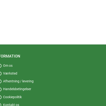
FORMATION
fo
Om os
fo
Værksted
fo
Afhentning / levering
fo
Handelsbetingelser
fo
Cookiepolitik
_page
Kontakt os