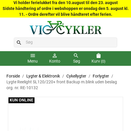
Vi holder ferielukket fra den 10.august til den 23. august
Sidste håndtering af ordre i webshoppen er onsdag den 5. august kl.
11. - Ordre derefter vil blive håndteret efter ferien.
search
menu
person_outline
search
shopping_bag
Menu
Konto
Søg
Kurv
(0)
Forside
Lygter & Elektronik
Cykellygter
Forlygter
Lygte Reelight SL120/220+ front Backup m.blink uden beslag
org. nr. RE-10132
KUN ONLINE