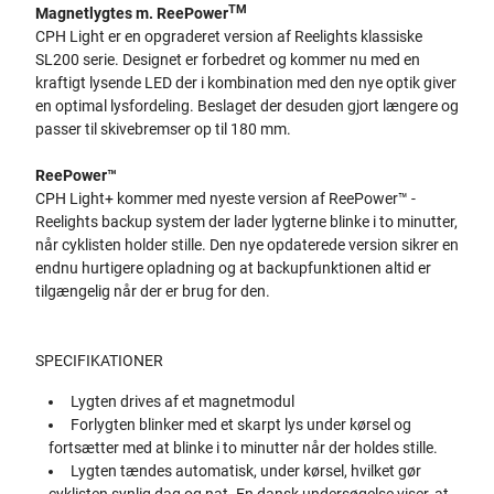
TM
Magnetlygtes m. ReePower
CPH Light er en opgraderet version af Reelights klassiske
SL200 serie. Designet er forbedret og kommer nu med en
kraftigt lysende LED der i kombination med den nye optik giver
en optimal lysfordeling. Beslaget der desuden gjort længere og
passer til skivebremser op til 180 mm.
ReePower™
CPH Light+ kommer med nyeste version af ReePower™ -
Reelights backup system der lader lygterne blinke i to minutter,
når cyklisten holder stille. Den nye opdaterede version sikrer en
endnu hurtigere opladning og at backupfunktionen altid er
tilgængelig når der er brug for den.
SPECIFIKATIONER
Lygten drives af et magnetmodul
Forlygten blinker med et skarpt lys under kørsel og
fortsætter med at blinke i to minutter når der holdes stille.
Lygten tændes automatisk, under kørsel, hvilket gør
cyklisten synlig dag og nat. En dansk undersøgelse viser, at