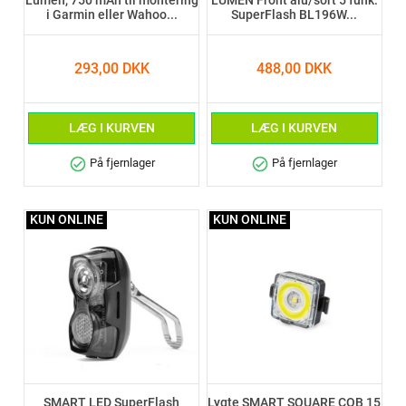
Lumen, 750 mAh til montering
LUMEN Front alu/sort 5 funk.
i Garmin eller Wahoo...
SuperFlash BL196W...
293,00 DKK
488,00 DKK
LÆG I KURVEN
LÆG I KURVEN
check_circle
check_circle
På fjernlager
På fjernlager
KUN ONLINE
KUN ONLINE
SMART LED SuperFlash
Lygte SMART SQUARE COB 15