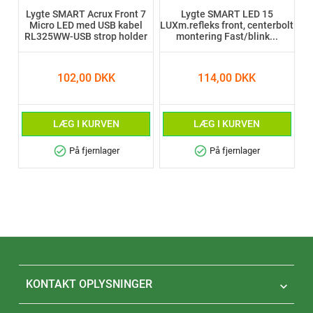
Lygte SMART Acrux Front 7
Lygte SMART LED 15
Micro LED med USB kabel
LUXm.refleks front, centerbolt
RL325WW-USB strop holder
montering Fast/blink...
102,00 DKK
114,00 DKK
LÆG I KURVEN
LÆG I KURVEN
check_circle
check_circle
På fjernlager
På fjernlager
KONTAKT OPLYSNINGER
