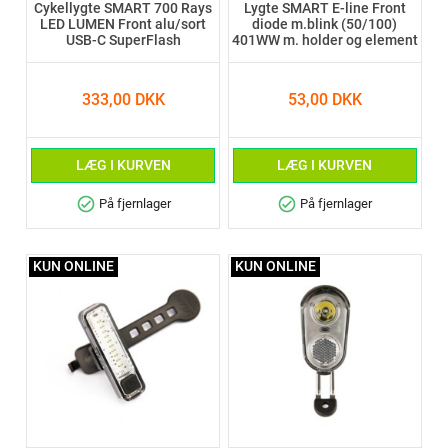
Cykellygte SMART 700 Rays
Lygte SMART E-line Front
LED LUMEN Front alu/sort
diode m.blink (50/100)
USB-C SuperFlash
401WW m. holder og element
333,00 DKK
53,00 DKK
LÆG I KURVEN
LÆG I KURVEN
check_circle
check_circle
På fjernlager
På fjernlager
KUN ONLINE
KUN ONLINE