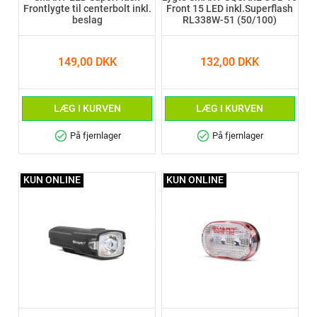
Frontlygte til centerbolt inkl.
Front 15 LED inkl.Superflash
beslag
RL338W-51 (50/100)
149,00 DKK
132,00 DKK
LÆG I KURVEN
LÆG I KURVEN
check_circle
check_circle
På fjernlager
På fjernlager
KUN ONLINE
KUN ONLINE