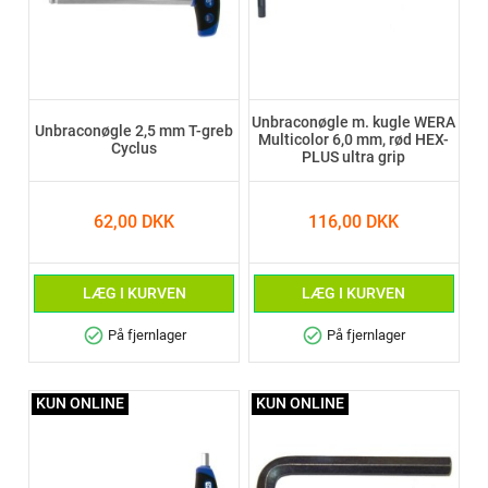
Unbraconøgle m. kugle WERA
Unbraconøgle 2,5 mm T-greb
Multicolor 6,0 mm, rød HEX-
Cyclus
PLUS ultra grip
62,00 DKK
116,00 DKK
LÆG I KURVEN
LÆG I KURVEN
check_circle
check_circle
På fjernlager
På fjernlager
KUN ONLINE
KUN ONLINE