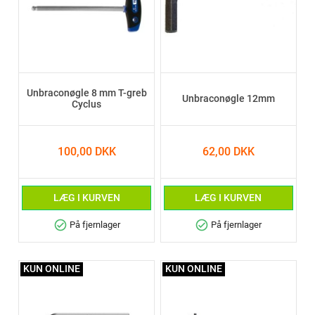
Unbraconøgle 8 mm T-greb
Unbraconøgle 12mm
Cyclus
100,00 DKK
62,00 DKK
LÆG I KURVEN
LÆG I KURVEN
check_circle
check_circle
På fjernlager
På fjernlager
KUN ONLINE
KUN ONLINE