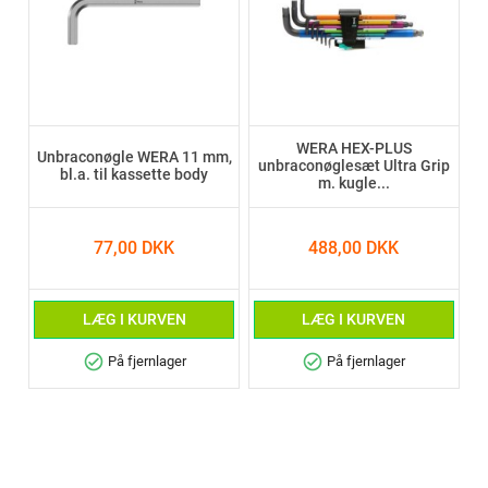
WERA HEX-PLUS
Unbraconøgle WERA 11 mm,
unbraconøglesæt Ultra Grip
bl.a. til kassette body
m. kugle...
77,00 DKK
488,00 DKK
LÆG I KURVEN
LÆG I KURVEN
check_circle
check_circle
På fjernlager
På fjernlager