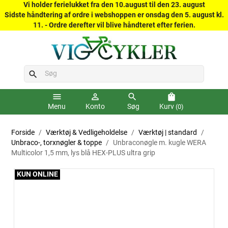
Vi holder ferielukket fra den 10.august til den 23. august
Sidste håndtering af ordre i webshoppen er onsdag den 5. august kl.
11. - Ordre derefter vil blive håndteret efter ferien.
search
menu
person_outline
search
shopping_bag
Menu
Konto
Søg
Kurv
(0)
Forside
Værktøj & Vedligeholdelse
Værktøj | standard
Unbraco-, torxnøgler & toppe
Unbraconøgle m. kugle WERA
Multicolor 1,5 mm, lys blå HEX-PLUS ultra grip
KUN ONLINE