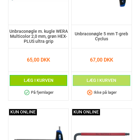
Unbraconøgle m. kugle WERA
Unbraconøgle 5 mm T-greb
Multicolor 2,0 mm, grøn HEX-
Cyclus
PLUS ultra grip
65,00 DKK
67,00 DKK
LÆG I KURVEN
LÆG I KURVEN
check_circle
cancel
På fjernlager
Ikke på lager
KUN ONLINE
KUN ONLINE