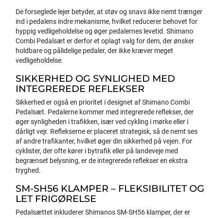
De forseglede lejer betyder, at støv og snavs ikke nemt trænger
ind i pedalens indre mekanisme, hvilket reducerer behovet for
hyppig vedligeholdelse og øger pedalernes levetid. Shimano
Combi Pedalsæt er derfor et oplagt valg for dem, der ønsker
holdbare og pålidelige pedaler, der ikke kræver meget
vedligeholdelse.
SIKKERHED OG SYNLIGHED MED
INTEGREREDE REFLEKSER
Sikkerhed er også en prioritet i designet af Shimano Combi
Pedalsæt. Pedalerne kommer med integrerede reflekser, der
øger synligheden i trafikken, især ved cykling i mørke eller i
dårligt vejr. Reflekserne er placeret strategisk, så de nemt ses
af andre trafikanter, hvilket øger din sikkerhed på vejen. For
cyklister, der ofte kører i bytrafik eller på landeveje med
begrænset belysning, er de integrerede reflekser en ekstra
tryghed.
SM-SH56 KLAMPER – FLEKSIBILITET OG
LET FRIGØRELSE
Pedalsættet inkluderer Shimanos SM-SH56 klamper, der er