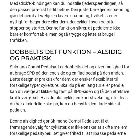
Med Click’R-bindingen kan du indstille fjederspændingen, så
den passer præcist til dit behov. Den justerbare fjederspænding
gør det nemt at vælge en lavere spænding, hvilket især er
nyttigt for begyndere eller dem, der cykler i byen og ofte
stopper og starter. Denne funktion sikrer, at pedalerne ikke
bare er komfortable, men også trygge og lette at bruge i
trafikken.
DOBBELTSIDET FUNKTION – ALSIDIG
OG PRAKTISK
Shimano Combi Pedalsæt er dobbeltsidet og giver mulighed for
at bruge SPD på den ene side og en flad pedal på den anden.
Dette design er praktisk for dem, der ønsker fleksibilitet til
forskellige typer cykelture. Skal du på en lang tur eller pendle,
kan du vælge at klikke dig fast på SPD-siden og få den effektive
kraftoverførsel. Hvis du blot cykler en kort strækning, eller hvis
du har almindelige sko på, kan du benytte den flade side af
pedalen.
Denne alsidighed gør Shimano Combi Pedalsæt til et
fremragende valg for cyklister, der ikke ønsker at skifte mellem
forskellige pedaltyper. Det giver frihed til at tilpasse pedalerne