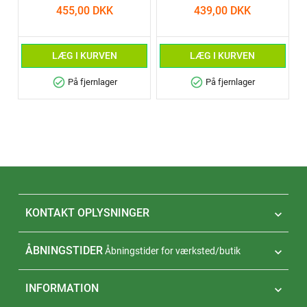
455,00 DKK
439,00 DKK
LÆG I KURVEN
LÆG I KURVEN
check_circle
check_circle
På fjernlager
På fjernlager
KONTAKT OPLYSNINGER

ÅBNINGSTIDER
Åbningstider for værksted/butik

INFORMATION
