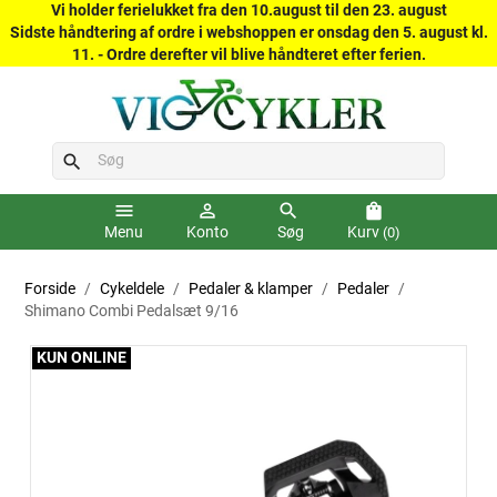
Vi holder ferielukket fra den 10.august til den 23. august
Sidste håndtering af ordre i webshoppen er onsdag den 5. august kl.
11. - Ordre derefter vil blive håndteret efter ferien.
search
menu
person_outline
search
shopping_bag
Menu
Konto
Søg
Kurv
(0)
Forside
Cykeldele
Pedaler & klamper
Pedaler
Shimano Combi Pedalsæt 9/16
KUN ONLINE