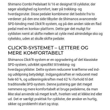
Shimano Combi Pedalsæt 9/16 er designet til cyklister, der
søger alsidighed og komfort, især på trekking- og
hverdagsruter. Disse pedaler kombinerer det bedste fra to
verdener: på den ene side tilbyder de Shimanos avancerede
SPD-binding med Click’R-system, og på den anden side en flad
pedal med en konkav platform. Dette gør det muligt for
cyklisten nemt at skifte mellem at cykle med almindelige sko og
cykelsko, uden at skulle skifte pedaler.
CLICK’R-SYSTEMET – LETTERE OG
MERE KOMFORTABELT
Shimanos Click’R-system er en opgradering af det klassiske
SPD-system, udviklet specifikt til trekking- og
hverdagscyklister. Dette system reducerer kræfterne ved ind-
og udklipning betydeligt. Indgangskraften er reduceret med
hele 60 %, og udløsningskraften med 62 % i forhold til det
traditionelle SPD-system. Denne justering gør det meget
nemmere og mere komfortabelt at bruge pedalerne, da man
ikke skal anvende så meget kraft, hverken ved at klikke ind eller
ud. Det er særligt praktisk for cyklister, der ønsker en hurtig,
sikker og problemfri start og stop.