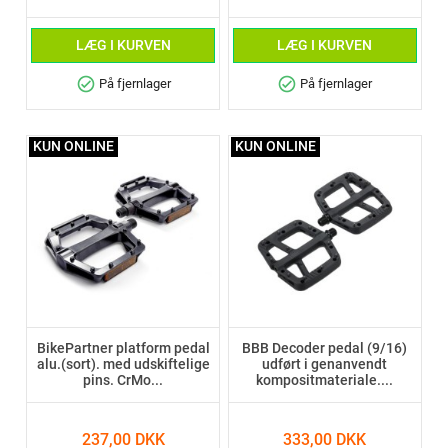
LÆG I KURVEN
LÆG I KURVEN
check_circle
check_circle
På fjernlager
På fjernlager
KUN ONLINE
KUN ONLINE
BikePartner platform pedal
BBB Decoder pedal (9/16)
alu.(sort). med udskiftelige
udført i genanvendt
pins. CrMo...
kompositmateriale....
237,00 DKK
333,00 DKK