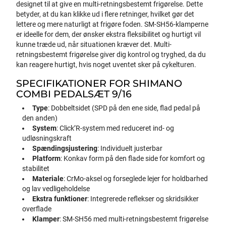
designet til at give en multi-retningsbestemt frigørelse. Dette
betyder, at du kan klikke ud i flere retninger, hvilket gør det
lettere og mere naturligt at frigøre foden. SM-SH56-klamperne
er ideelle for dem, der ønsker ekstra fleksibilitet og hurtigt vil
kunne træde ud, når situationen kræver det. Multi-
retningsbestemt frigørelse giver dig kontrol og tryghed, da du
kan reagere hurtigt, hvis noget uventet sker på cykelturen.
SPECIFIKATIONER FOR SHIMANO
COMBI PEDALSÆT 9/16
Type
: Dobbeltsidet (SPD på den ene side, flad pedal på
den anden)
System
: Click’R-system med reduceret ind- og
udløsningskraft
Spændingsjustering
: Individuelt justerbar
Platform
: Konkav form på den flade side for komfort og
stabilitet
Materiale
: CrMo-aksel og forseglede lejer for holdbarhed
og lav vedligeholdelse
Ekstra funktioner
: Integrerede reflekser og skridsikker
overflade
Klamper
: SM-SH56 med multi-retningsbestemt frigørelse