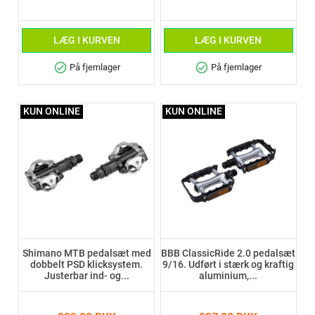
LÆG I KURVEN
LÆG I KURVEN
check_circle
check_circle
På fjernlager
På fjernlager
KUN ONLINE
KUN ONLINE
Shimano MTB pedalsæt med
BBB ClassicRide 2.0 pedalsæt
dobbelt PSD klicksystem.
9/16. Udført i stærk og kraftig
Justerbar ind- og...
aluminium,...