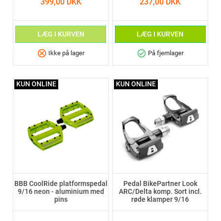
399,00 DKK
237,00 DKK
LÆG I KURVEN
LÆG I KURVEN
cancel
check_circle
Ikke på lager
På fjernlager
KUN ONLINE
KUN ONLINE
BBB CoolRide platformspedal
Pedal BikePartner Look
9/16 neon - aluminium med
ARC/Delta komp. Sort incl.
pins
røde klamper 9/16