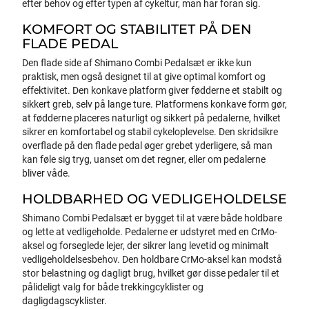
efter behov og efter typen af cykeltur, man har foran sig.
KOMFORT OG STABILITET PÅ DEN
FLADE PEDAL
Den flade side af Shimano Combi Pedalsæt er ikke kun
praktisk, men også designet til at give optimal komfort og
effektivitet. Den konkave platform giver fødderne et stabilt og
sikkert greb, selv på lange ture. Platformens konkave form gør,
at fødderne placeres naturligt og sikkert på pedalerne, hvilket
sikrer en komfortabel og stabil cykeloplevelse. Den skridsikre
overflade på den flade pedal øger grebet yderligere, så man
kan føle sig tryg, uanset om det regner, eller om pedalerne
bliver våde.
HOLDBARHED OG VEDLIGEHOLDELSE
Shimano Combi Pedalsæt er bygget til at være både holdbare
og lette at vedligeholde. Pedalerne er udstyret med en CrMo-
aksel og forseglede lejer, der sikrer lang levetid og minimalt
vedligeholdelsesbehov. Den holdbare CrMo-aksel kan modstå
stor belastning og dagligt brug, hvilket gør disse pedaler til et
pålideligt valg for både trekkingcyklister og
dagligdagscyklister.