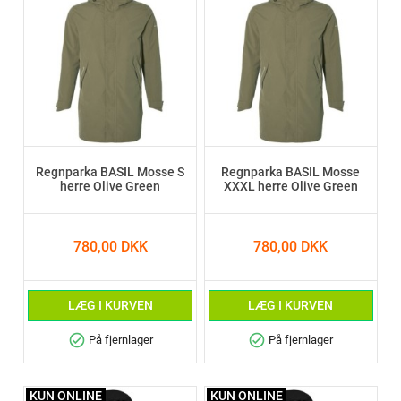
Regnparka BASIL Mosse S
Regnparka BASIL Mosse
herre Olive Green
XXXL herre Olive Green
780,00 DKK
780,00 DKK
LÆG I KURVEN
LÆG I KURVEN
check_circle
check_circle
På fjernlager
På fjernlager
KUN ONLINE
KUN ONLINE