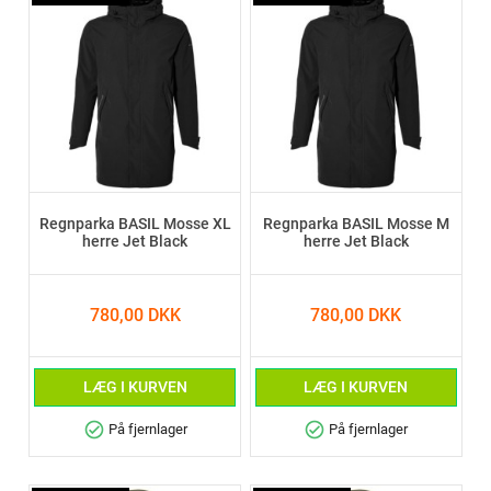
Regnparka BASIL Mosse XL
Regnparka BASIL Mosse M
herre Jet Black
herre Jet Black
780,00 DKK
780,00 DKK
LÆG I KURVEN
LÆG I KURVEN
check_circle
check_circle
På fjernlager
På fjernlager