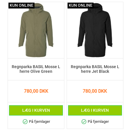
KUN ONLINE
KUN ONLINE
Regnparka BASIL Mosse L
Regnparka BASIL Mosse L
herre Olive Green
herre Jet Black
780,00 DKK
780,00 DKK
LÆG I KURVEN
LÆG I KURVEN
check_circle
check_circle
På fjernlager
På fjernlager