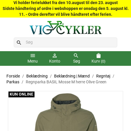
Vi holder ferielukket fra den 10.august til den 23. august
Sidste håndtering af ordre i webshoppen er onsdag den 5. august kl.
11. - Ordre derefter vil blive håndteret efter ferien.
search
menu
person_outline
search
shopping_bag
Menu
Konto
Søg
Kurv
(0)
Forside
Beklædning
Beklædning | Mænd
Regntøj
Parkas
Regnparka BASIL Mosse M herre Olive Green
KUN ONLINE