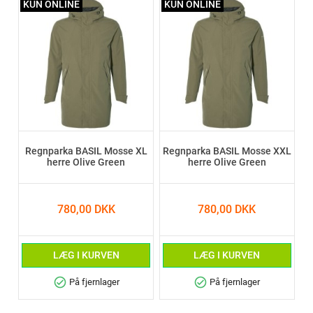
KUN ONLINE
KUN ONLINE
Regnparka BASIL Mosse XL
Regnparka BASIL Mosse XXL
herre Olive Green
herre Olive Green
780,00 DKK
780,00 DKK
LÆG I KURVEN
LÆG I KURVEN
check_circle
check_circle
På fjernlager
På fjernlager