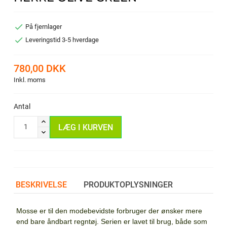

På fjernlager

Leveringstid 3-5 hverdage
780,00 DKK
Inkl. moms
Antal
LÆG I KURVEN
BESKRIVELSE
PRODUKTOPLYSNINGER
Mosse er til den modebevidste for­bruger der ønsker mere
end bare åndbart regntøj. Serien er lavet til brug, både som