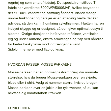
regntøj og som smart fritidstøj. Det specialfremstillede T-
fabric har værdierne 5000WP/5000MVP, hvilket betyder at
det er 100% vandtæt og samtidig åndbart. Blandt mange
unik­ke funktioner og detaljer er en af­tagelig hætte der kan
udvides, så den kan nå omkring cykelhjelmen. Hætten har en
indsyet skygge og er designet, så den giver optimalt udsyn til
siderne. Øvrige detaljer er indfarvede reflekser, ventilation i
ryg og under armene, ekstra arm­længde og flap ved håndled
for bedre beskyttelse mod indtræn­gende vand.
Sidelommerne er med flap og knap.
HVORDAN PASSER MOSSE PARKAEN?
Mosse-parkaen har en normal pasform.Vælg din normale
størrelse, hvis du bruger Mosse-parkaen over en skjorte,
bluse eller t-shirt. Vælg et nummer større, hvis du bruger
Mosse-parkaen over en jakke eller tyk sweater, så du kan
bevæge dig komfortabelt i frakken.
FUNKTIONER: