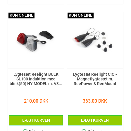
KUN ONLINE
KUN ONLINE
Lygtesæt Reelight BULK
Lygtesæt Reelight CIO -
SL100 Induktion med
Magnetlygtesæt m.
blink(50) NY MODEL m. V3...
ReePower & ReeMount
210,00 DKK
363,00 DKK
LÆG I KURVEN
LÆG I KURVEN