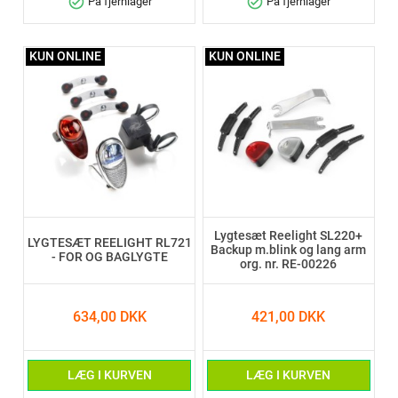
check_circle
check_circle
På fjernlager
På fjernlager
KUN ONLINE
KUN ONLINE
Lygtesæt Reelight SL220+
LYGTESÆT REELIGHT RL721
Backup m.blink og lang arm
- FOR OG BAGLYGTE
org. nr. RE-00226
634,00 DKK
421,00 DKK
LÆG I KURVEN
LÆG I KURVEN