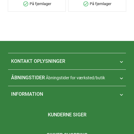
check_circle
check_circle
På fjernlager
På fjernlager
KONTAKT OPLYSNINGER

ÅBNINGSTIDER
Åbningstider for værksted/butik

INFORMATION

KUNDERNE SIGER