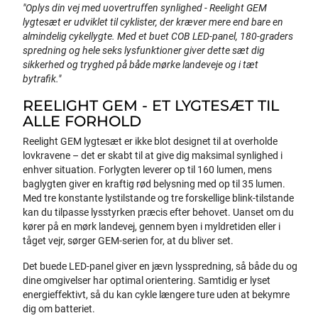
"Oplys din vej med uovertruffen synlighed - Reelight GEM
lygtesæt er udviklet til cyklister, der kræver mere end bare en
almindelig cykellygte. Med et buet COB LED-panel, 180-graders
spredning og hele seks lysfunktioner giver dette sæt dig
sikkerhed og tryghed på både mørke landeveje og i tæt
bytrafik."
REELIGHT GEM - ET LYGTESÆT TIL
ALLE FORHOLD
Reelight GEM lygtesæt er ikke blot designet til at overholde
lovkravene – det er skabt til at give dig maksimal synlighed i
enhver situation. Forlygten leverer op til 160 lumen, mens
baglygten giver en kraftig rød belysning med op til 35 lumen.
Med tre konstante lystilstande og tre forskellige blink-tilstande
kan du tilpasse lysstyrken præcis efter behovet. Uanset om du
kører på en mørk landevej, gennem byen i myldretiden eller i
tåget vejr, sørger GEM-serien for, at du bliver set.
Det buede LED-panel giver en jævn lysspredning, så både du og
dine omgivelser har optimal orientering. Samtidig er lyset
energieffektivt, så du kan cykle længere ture uden at bekymre
dig om batteriet.