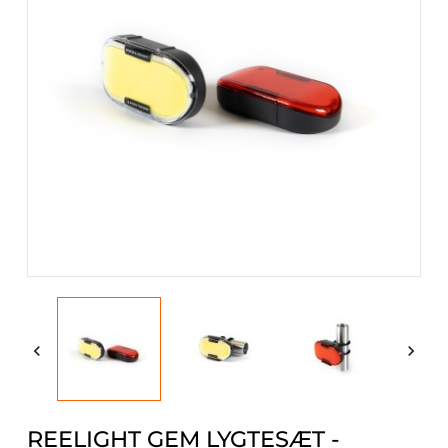


REELIGHT GEM LYGTESÆT -