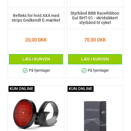
Styrbånd BBB RaceRibbon
Refleks for hvid AXA med
Gul BHT-01 - skridsikkert
strips Godkendt E-mærket
styrbånd til cykel
20,00 DKK
70,00 DKK
LÆG I KURVEN
LÆG I KURVEN
check_circle
check_circle
På fjernlager
På fjernlager
KUN ONLINE
KUN ONLINE