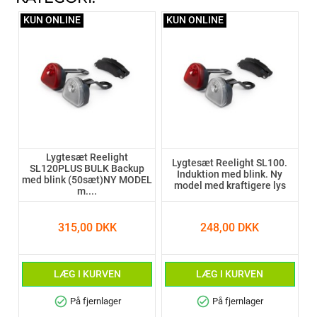
KUN ONLINE
KUN ONLINE
Lygtesæt Reelight
Lygtesæt Reelight SL100.
SL120PLUS BULK Backup
Induktion med blink. Ny
med blink (50sæt)NY MODEL
model med kraftigere lys
m....
315,00 DKK
248,00 DKK
LÆG I KURVEN
LÆG I KURVEN
check_circle
check_circle
På fjernlager
På fjernlager