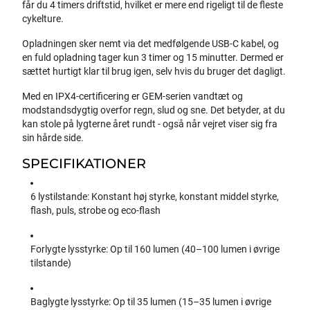
får du 4 timers driftstid, hvilket er mere end rigeligt til de fleste
cykelture.
Opladningen sker nemt via det medfølgende USB-C kabel, og
en fuld opladning tager kun 3 timer og 15 minutter. Dermed er
sættet hurtigt klar til brug igen, selv hvis du bruger det dagligt.
Med en IPX4-certificering er GEM-serien vandtæt og
modstandsdygtig overfor regn, slud og sne. Det betyder, at du
kan stole på lygterne året rundt - også når vejret viser sig fra
sin hårde side.
SPECIFIKATIONER
6 lystilstande: Konstant høj styrke, konstant middel styrke,
flash, puls, strobe og eco-flash
Forlygte lysstyrke: Op til 160 lumen (40–100 lumen i øvrige
tilstande)
Baglygte lysstyrke: Op til 35 lumen (15–35 lumen i øvrige