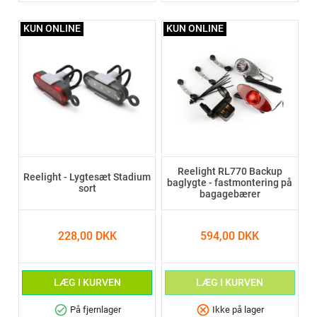
KUN ONLINE
KUN ONLINE
Reelight RL770 Backup
Reelight - Lygtesæt Stadium
baglygte - fastmontering på
sort
bagagebærer
228,00 DKK
594,00 DKK
LÆG I KURVEN
LÆG I KURVEN
check_circle
cancel
På fjernlager
Ikke på lager