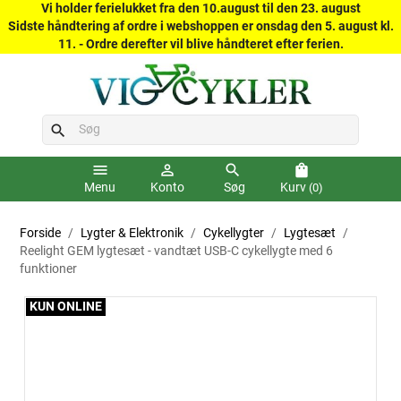
Vi holder ferielukket fra den 10.august til den 23. august
Sidste håndtering af ordre i webshoppen er onsdag den 5. august kl.
11. - Ordre derefter vil blive håndteret efter ferien.
search
menu
person_outline
search
shopping_bag
Menu
Konto
Søg
Kurv
(0)
Forside
Lygter & Elektronik
Cykellygter
Lygtesæt
Reelight GEM lygtesæt - vandtæt USB-C cykellygte med 6
funktioner
KUN ONLINE