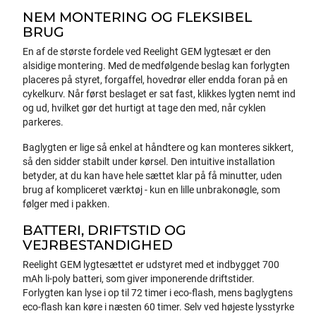
NEM MONTERING OG FLEKSIBEL
BRUG
En af de største fordele ved Reelight GEM lygtesæt er den
alsidige montering. Med de medfølgende beslag kan forlygten
placeres på styret, forgaffel, hovedrør eller endda foran på en
cykelkurv. Når først beslaget er sat fast, klikkes lygten nemt ind
og ud, hvilket gør det hurtigt at tage den med, når cyklen
parkeres.
Baglygten er lige så enkel at håndtere og kan monteres sikkert,
så den sidder stabilt under kørsel. Den intuitive installation
betyder, at du kan have hele sættet klar på få minutter, uden
brug af kompliceret værktøj - kun en lille unbrakonøgle, som
følger med i pakken.
BATTERI, DRIFTSTID OG
VEJRBESTANDIGHED
Reelight GEM lygtesættet er udstyret med et indbygget 700
mAh li-poly batteri, som giver imponerende driftstider.
Forlygten kan lyse i op til 72 timer i eco-flash, mens baglygtens
eco-flash kan køre i næsten 60 timer. Selv ved højeste lysstyrke