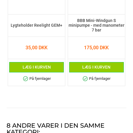
BBB Mini-Windgun S
Lygteholder Reelight GEM+
minipumpe - med manometer
7 bar
35,00 DKK
175,00 DKK
LÆG I KURVEN
LÆG I KURVEN
check_circle
check_circle
På fjernlager
På fjernlager
8 ANDRE VARER I DEN SAMME
KATEGORI: